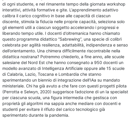
di ogni studente, e nel rimanente tempo della giornata workshop
interattivi, attività formative e gite. L’apprendimento adattivo
calibra il carico cognitivo in base alle capacità di ciascun
discente, stimola la fiducia nelle proprie capacità, seleziona solo
gli elementi utili a ciascun soggetto accelerando i progressi e
liberando tempo utile. I docenti d’oltremanica hanno chiamato
questo programma didattico “Sabrewing”, una specie di colibrì
celebrata per agilità resilienza, adattabilità, indipendenza e senso
dell’orientamento. Una chimera difficilmente riscontrabile nella
didattica nostrana? Potremmo chiederlo, a fine anno, alle scuole
salesiane del Nord Est che hanno consegnato a 950 docenti un
modello avanzato di Intelligenza Artificiale oppure alle 15 scuole
di Calabria, Lazio, Toscana e Lombardia che stanno
sperimentando un biennio di integrazione dell’IAa su mandato
ministeriale. Chi ha già avuto a che fare con questi progetti pilota
(Perrotta e Selwyn, 2020) suggerisce l’adozione di un Ia specialist
per ciascuna scuola, una figura intermedia che gestisca con
proprietà gli algoritmi ma sappia anche mediare con docenti e
studenti per evitare il rifiuto del carico tecnologico già
sperimentato durante la pandemia.