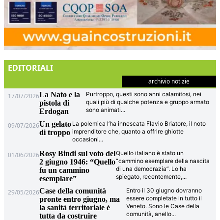
EDITORIALI
archivio notizie
La Nato e la
Purtroppo, questi sono anni calamitosi, nei
17/07/2026
quali più di qualche potenza e gruppo armato
pistola di
sono animati
...
Erdogan
Un gelato
La polemica l’ha innescata Flavio Briatore, il noto
09/07/2026
imprenditore che, quanto a offrire ghiotte
di troppo
occasioni
...
Rosy Bindi sul voto del
Quello italiano è stato un
01/06/2026
“cammino esemplare della nascita
2 giugno 1946: “Quello
di una democrazia”. Lo ha
fu un cammino
spiegato, recentemente,
...
esemplare”
Case della comunità
Entro il 30 giugno dovranno
29/05/2026
essere completate in tutto il
pronte entro giugno, ma
Veneto. Sono le Case della
la sanità territoriale è
comunità, anello
...
tutta da costruire