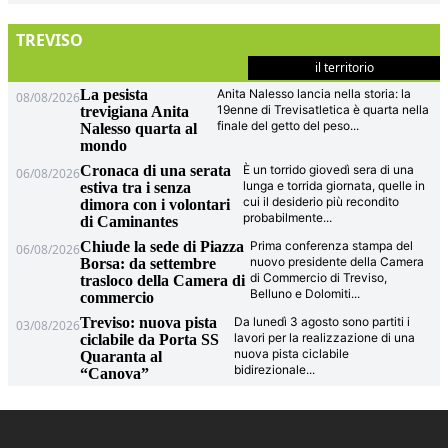
TREVISO
il territorio
La pesista
Anita Nalesso lancia nella storia: la
08/08/2026
19enne di Trevisatletica è quarta nella
trevigiana Anita
finale del getto del peso
...
Nalesso quarta al
mondo
Cronaca di una serata
È un torrido giovedì sera di una
06/08/2026
lunga e torrida giornata, quelle in
estiva tra i senza
cui il desiderio più recondito
dimora con i volontari
probabilmente
...
di Caminantes
Chiude la sede di Piazza
Prima conferenza stampa del
06/08/2026
nuovo presidente della Camera
Borsa: da settembre
di Commercio di Treviso,
trasloco della Camera di
Belluno e Dolomiti
...
commercio
Treviso: nuova pista
Da lunedì 3 agosto sono partiti i
03/08/2026
lavori per la realizzazione di una
ciclabile da Porta SS
nuova pista ciclabile
Quaranta al
bidirezionale
...
“Canova”