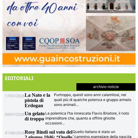
EDITORIALI
archivio notizie
La Nato e la
Purtroppo, questi sono anni calamitosi, nei
17/07/2026
quali più di qualche potenza e gruppo armato
pistola di
sono animati
...
Erdogan
Un gelato
La polemica l’ha innescata Flavio Briatore, il noto
09/07/2026
imprenditore che, quanto a offrire ghiotte
di troppo
occasioni
...
Rosy Bindi sul voto del
Quello italiano è stato un
01/06/2026
“cammino esemplare della nascita
2 giugno 1946: “Quello