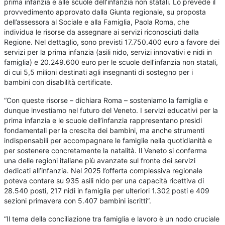
prima infanzia e alle scuole dell’infanzia non statali. Lo prevede il
provvedimento approvato dalla Giunta regionale, su proposta
dell’assessora al Sociale e alla Famiglia, Paola Roma, che
individua le risorse da assegnare ai servizi riconosciuti dalla
Regione. Nel dettaglio, sono previsti 17.750.400 euro a favore dei
servizi per la prima infanzia (asili nido, servizi innovativi e nidi in
famiglia) e 20.249.600 euro per le scuole dell’infanzia non statali,
di cui 5,5 milioni destinati agli insegnanti di sostegno per i
bambini con disabilità certificate.
“Con queste risorse – dichiara Roma – sosteniamo la famiglia e
dunque investiamo nel futuro del Veneto. I servizi educativi per la
prima infanzia e le scuole dell’infanzia rappresentano presidi
fondamentali per la crescita dei bambini, ma anche strumenti
indispensabili per accompagnare le famiglie nella quotidianità e
per sostenere concretamente la natalità. Il Veneto si conferma
una delle regioni italiane più avanzate sul fronte dei servizi
dedicati all’infanzia. Nel 2025 l’offerta complessiva regionale
poteva contare su 935 asili nido per una capacità ricettiva di
28.540 posti, 217 nidi in famiglia per ulteriori 1.302 posti e 409
sezioni primavera con 5.407 bambini iscritti”.
“Il tema della conciliazione tra famiglia e lavoro è un nodo cruciale