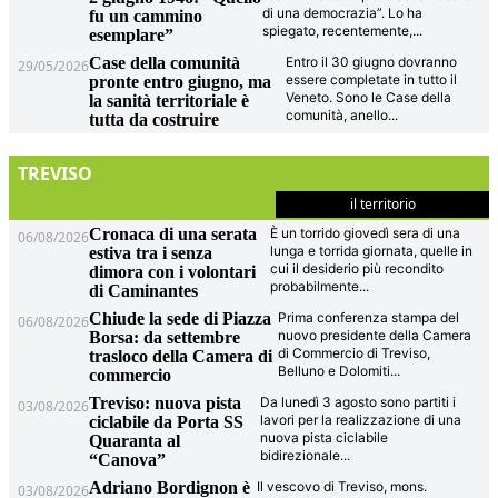
di una democrazia”. Lo ha
fu un cammino
spiegato, recentemente,
...
esemplare”
Case della comunità
Entro il 30 giugno dovranno
29/05/2026
essere completate in tutto il
pronte entro giugno, ma
Veneto. Sono le Case della
la sanità territoriale è
comunità, anello
...
tutta da costruire
TREVISO
il territorio
Cronaca di una serata
È un torrido giovedì sera di una
06/08/2026
lunga e torrida giornata, quelle in
estiva tra i senza
cui il desiderio più recondito
dimora con i volontari
probabilmente
...
di Caminantes
Chiude la sede di Piazza
Prima conferenza stampa del
06/08/2026
nuovo presidente della Camera
Borsa: da settembre
di Commercio di Treviso,
trasloco della Camera di
Belluno e Dolomiti
...
commercio
Treviso: nuova pista
Da lunedì 3 agosto sono partiti i
03/08/2026
lavori per la realizzazione di una
ciclabile da Porta SS
nuova pista ciclabile
Quaranta al
bidirezionale
...
“Canova”
Adriano Bordignon è
Il vescovo di Treviso, mons.
03/08/2026