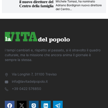
Michele Tomasi, ha nominato
il nuovo direttore del
Adriano Bordignon nuovo direttore
Centro della famiglia
del Centro
...
i tempi cambiati e, rispetto al passato, si è stravolto il quadro
culturale, ma la missione che ancora anima il giornale è
sempre la stessa.
Via Longhin 7, 31100 Treviso
info@lavitadelpopolo.it
+39 0422 576850