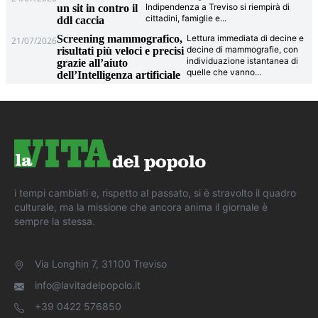
Indipendenza a Treviso si riempirà di
un sit in contro il
cittadini, famiglie e
...
ddl caccia
Screening mammografico,
Lettura immediata di decine e
21/07/2026
decine di mammografie, con
risultati più veloci e precisi
individuazione istantanea di
grazie all’aiuto
quelle che vanno
...
dell’Intelligenza artificiale
i tempi cambiati e, rispetto al passato, si è stravolto il quadro
culturale, ma la missione che ancora anima il giornale è
sempre la stessa.
Via Longhin 7, 31100 Treviso
info@lavitadelpopolo.it
+39 0422 576850