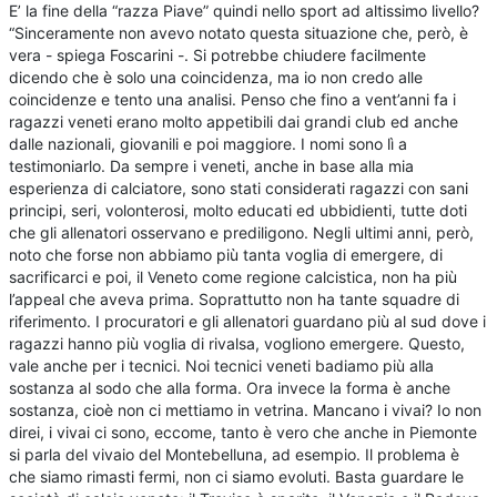
E’ la fine della “razza Piave” quindi nello sport ad altissimo livello?
“Sinceramente non avevo notato questa situazione che, però, è
vera - spiega Foscarini -. Si potrebbe chiudere facilmente
dicendo che è solo una coincidenza, ma io non credo alle
coincidenze e tento una analisi. Penso che fino a vent’anni fa i
ragazzi veneti erano molto appetibili dai grandi club ed anche
dalle nazionali, giovanili e poi maggiore. I nomi sono lì a
testimoniarlo. Da sempre i veneti, anche in base alla mia
esperienza di calciatore, sono stati considerati ragazzi con sani
principi, seri, volonterosi, molto educati ed ubbidienti, tutte doti
che gli allenatori osservano e prediligono. Negli ultimi anni, però,
noto che forse non abbiamo più tanta voglia di emergere, di
sacrificarci e poi, il Veneto come regione calcistica, non ha più
l’appeal che aveva prima. Soprattutto non ha tante squadre di
riferimento. I procuratori e gli allenatori guardano più al sud dove i
ragazzi hanno più voglia di rivalsa, vogliono emergere. Questo,
vale anche per i tecnici. Noi tecnici veneti badiamo più alla
sostanza al sodo che alla forma. Ora invece la forma è anche
sostanza, cioè non ci mettiamo in vetrina. Mancano i vivai? Io non
direi, i vivai ci sono, eccome, tanto è vero che anche in Piemonte
si parla del vivaio del Montebelluna, ad esempio. Il problema è
che siamo rimasti fermi, non ci siamo evoluti. Basta guardare le