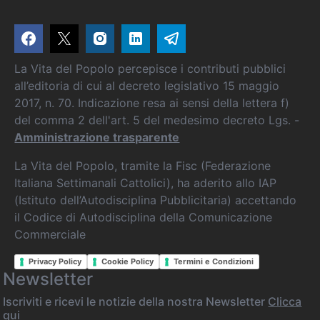
La Vita del Popolo percepisce i contributi pubblici
all’editoria di cui al decreto legislativo 15 maggio
2017, n. 70. Indicazione resa ai sensi della lettera f)
del comma 2 dell'art. 5 del medesimo decreto Lgs. -
Amministrazione trasparente
La Vita del Popolo, tramite la Fisc (Federazione
Italiana Settimanali Cattolici), ha aderito allo IAP
(Istituto dell’Autodisciplina Pubblicitaria) accettando
il Codice di Autodisciplina della Comunicazione
Commerciale
Privacy Policy
Cookie Policy
Termini e Condizioni
Newsletter
Iscriviti e ricevi le notizie della nostra Newsletter
Clicca
qui