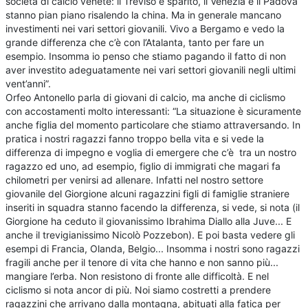
società di calcio venete: il Treviso è sparito, il Venezia e il Padova
stanno pian piano risalendo la china. Ma in generale mancano
investimenti nei vari settori giovanili. Vivo a Bergamo e vedo la
grande differenza che c’è con l’Atalanta, tanto per fare un
esempio. Insomma io penso che stiamo pagando il fatto di non
aver investito adeguatamente nei vari settori giovanili negli ultimi
vent’anni”.
Orfeo Antonello parla di giovani di calcio, ma anche di ciclismo
con accostamenti molto interessanti: “La situazione è sicuramente
anche figlia del momento particolare che stiamo attraversando. In
pratica i nostri ragazzi fanno troppo bella vita e si vede la
differenza di impegno e voglia di emergere che c’è tra un nostro
ragazzo ed uno, ad esempio, figlio di immigrati che magari fa
chilometri per venirsi ad allenare. Infatti nel nostro settore
giovanile del Giorgione alcuni ragazzini figli di famiglie straniere
inseriti in squadra stanno facendo la differenza, si vede, si nota (il
Giorgione ha ceduto il giovanissimo Ibrahima Diallo alla Juve... E
anche il trevigianissimo Nicolò Pozzebon). E poi basta vedere gli
esempi di Francia, Olanda, Belgio... Insomma i nostri sono ragazzi
fragili anche per il tenore di vita che hanno e non sanno più...
mangiare l’erba. Non resistono di fronte alle difficoltà. E nel
ciclismo si nota ancor di più. Noi siamo costretti a prendere
ragazzini che arrivano dalla montagna, abituati alla fatica per