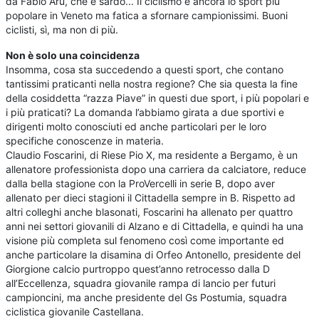
da Fabio Aru, che è sardo... Il ciclismo è ancora lo sport più
popolare in Veneto ma fatica a sfornare campionissimi. Buoni
ciclisti, sì, ma non di più.
Non è solo una coincidenza
Insomma, cosa sta succedendo a questi sport, che contano
tantissimi praticanti nella nostra regione? Che sia questa la fine
della cosiddetta “razza Piave” in questi due sport, i più popolari e
i più praticati? La domanda l’abbiamo girata a due sportivi e
dirigenti molto conosciuti ed anche particolari per le loro
specifiche conoscenze in materia.
Claudio Foscarini, di Riese Pio X, ma residente a Bergamo, è un
allenatore professionista dopo una carriera da calciatore, reduce
dalla bella stagione con la ProVercelli in serie B, dopo aver
allenato per dieci stagioni il Cittadella sempre in B. Rispetto ad
altri colleghi anche blasonati, Foscarini ha allenato per quattro
anni nei settori giovanili di Alzano e di Cittadella, e quindi ha una
visione più completa sul fenomeno così come importante ed
anche particolare la disamina di Orfeo Antonello, presidente del
Giorgione calcio purtroppo quest’anno retrocesso dalla D
all’Eccellenza, squadra giovanile rampa di lancio per futuri
campioncini, ma anche presidente del Gs Postumia, squadra
ciclistica giovanile Castellana.