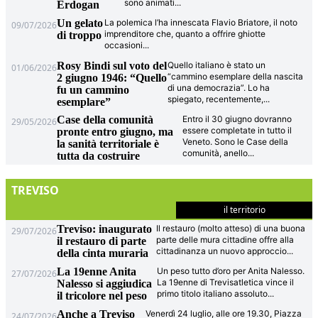
sono animati
...
Erdogan
Un gelato
La polemica l’ha innescata Flavio Briatore, il noto
09/07/2026
imprenditore che, quanto a offrire ghiotte
di troppo
occasioni
...
Rosy Bindi sul voto del
Quello italiano è stato un
01/06/2026
“cammino esemplare della nascita
2 giugno 1946: “Quello
di una democrazia”. Lo ha
fu un cammino
spiegato, recentemente,
...
esemplare”
Case della comunità
Entro il 30 giugno dovranno
29/05/2026
essere completate in tutto il
pronte entro giugno, ma
Veneto. Sono le Case della
la sanità territoriale è
comunità, anello
...
tutta da costruire
TREVISO
il territorio
Treviso: inaugurato
Il restauro (molto atteso) di una buona
29/07/2026
parte delle mura cittadine offre alla
il restauro di parte
cittadinanza un nuovo approccio
...
della cinta muraria
La 19enne Anita
Un peso tutto d’oro per Anita Nalesso.
27/07/2026
La 19enne di Trevisatletica vince il
Nalesso si aggiudica
primo titolo italiano assoluto
...
il tricolore nel peso
Anche a Treviso
Venerdì 24 luglio, alle ore 19.30, Piazza
24/07/2026