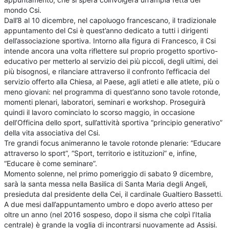
mondo Csi.
Dall’8 al 10 dicembre, nel capoluogo francescano, il tradizionale
appuntamento del Csi è quest’anno dedicato a tutti i dirigenti
dell’associazione sportiva. Intorno alla figura di Francesco, il Csi
intende ancora una volta riflettere sul proprio progetto sportivo-
educativo per metterlo al servizio dei più piccoli, degli ultimi, dei
più bisognosi, e rilanciare attraverso il confronto l’efficacia del
servizio offerto alla Chiesa, al Paese, agli atleti e alle atlete, più o
meno giovani: nel programma di quest’anno sono tavole rotonde,
momenti plenari, laboratori, seminari e workshop. Proseguirà
quindi il lavoro cominciato lo scorso maggio, in occasione
dell’Officina dello sport, sull’attività sportiva “principio generativo”
della vita associativa del Csi.
Tre grandi focus animeranno le tavole rotonde plenarie: “Educare
attraverso lo sport”, “Sport, territorio e istituzioni” e, infine,
“Educare è come seminare”.
Momento solenne, nel primo pomeriggio di sabato 9 dicembre,
sarà la santa messa nella Basilica di Santa Maria degli Angeli,
presieduta dal presidente della Cei, il cardinale Gualtiero Bassetti.
A due mesi dall’appuntamento umbro e dopo averlo atteso per
oltre un anno (nel 2016 sospeso, dopo il sisma che colpì l’Italia
centrale) è grande la voglia di incontrarsi nuovamente ad Assisi.