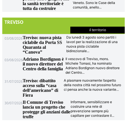
Veneto. Sono le Case della
la sanità territoriale è
comunità, anello
...
tutta da costruire
TREVISO
il territorio
Treviso: nuova pista
Da lunedì 3 agosto sono partiti i
03/08/2026
lavori per la realizzazione di una
ciclabile da Porta SS
nuova pista ciclabile
Quaranta al
bidirezionale
...
“Canova”
Adriano Bordignon è
Il vescovo di Treviso, mons.
03/08/2026
Michele Tomasi, ha nominato
il nuovo direttore del
Adriano Bordignon nuovo direttore
Centro della famiglia
del Centro
...
Treviso: dibattito
A plasmare nuovamente l’aspetto
31/07/2026
della nostra città nel prossimo futuro
acceso sulla “casa
ci pensa anche la nuova variante
...
dell’americano” di
Fiera
Il Comune di Treviso
Informare, sensibilizzare e
30/07/2026
costruire una rete di
lancia un progetto che
prevenzione sempre più
protegge gli anziani dalle
capillare per contrastare il
...
truffe