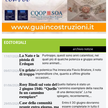
EDITORIALI
archivio notizie
La Nato e la
Purtroppo, questi sono anni calamitosi, nei
17/07/2026
quali più di qualche potenza e gruppo armato
pistola di
sono animati
...
Erdogan
Un gelato
La polemica l’ha innescata Flavio Briatore, il noto
09/07/2026
imprenditore che, quanto a offrire ghiotte
di troppo
occasioni
...
Rosy Bindi sul voto del
Quello italiano è stato un
01/06/2026
“cammino esemplare della nascita
2 giugno 1946: “Quello
di una democrazia”. Lo ha
fu un cammino
spiegato, recentemente,
...
esemplare”
Case della comunità
Entro il 30 giugno dovranno
29/05/2026
essere completate in tutto il
pronte entro giugno, ma