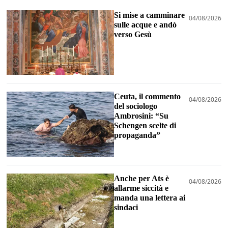
Si mise a camminare
04/08/2026
sulle acque e andò
verso Gesù
Ceuta, il commento
04/08/2026
del sociologo
Ambrosini: “Su
Schengen scelte di
propaganda”
Anche per Ats è
04/08/2026
allarme siccità e
manda una lettera ai
sindaci