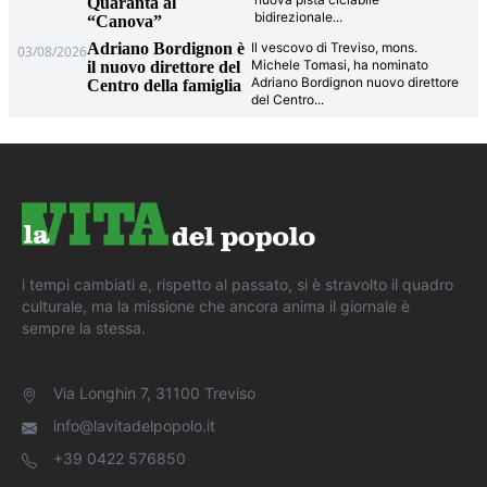
Quaranta al
bidirezionale
...
“Canova”
Adriano Bordignon è
Il vescovo di Treviso, mons.
03/08/2026
Michele Tomasi, ha nominato
il nuovo direttore del
Adriano Bordignon nuovo direttore
Centro della famiglia
del Centro
...
i tempi cambiati e, rispetto al passato, si è stravolto il quadro
culturale, ma la missione che ancora anima il giornale è
sempre la stessa.
Via Longhin 7, 31100 Treviso
info@lavitadelpopolo.it
+39 0422 576850