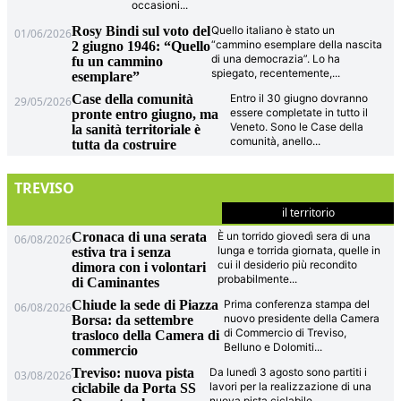
occasioni
...
Rosy Bindi sul voto del
Quello italiano è stato un
01/06/2026
“cammino esemplare della nascita
2 giugno 1946: “Quello
di una democrazia”. Lo ha
fu un cammino
spiegato, recentemente,
...
esemplare”
Case della comunità
Entro il 30 giugno dovranno
29/05/2026
essere completate in tutto il
pronte entro giugno, ma
Veneto. Sono le Case della
la sanità territoriale è
comunità, anello
...
tutta da costruire
TREVISO
il territorio
Cronaca di una serata
È un torrido giovedì sera di una
06/08/2026
lunga e torrida giornata, quelle in
estiva tra i senza
cui il desiderio più recondito
dimora con i volontari
probabilmente
...
di Caminantes
Chiude la sede di Piazza
Prima conferenza stampa del
06/08/2026
nuovo presidente della Camera
Borsa: da settembre
di Commercio di Treviso,
trasloco della Camera di
Belluno e Dolomiti
...
commercio
Treviso: nuova pista
Da lunedì 3 agosto sono partiti i
03/08/2026
lavori per la realizzazione di una
ciclabile da Porta SS
nuova pista ciclabile