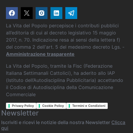
La Vita del Popolo percepisce i contributi pubblici
all’editoria di cui al decreto legislativo 15 maggio
2017, n. 70. Indicazione resa ai sensi della lettera f)
del comma 2 dell'art. 5 del medesimo decreto Lgs. -
Amministrazione trasparente
La Vita del Popolo, tramite la Fisc (Federazione
Italiana Settimanali Cattolici), ha aderito allo IAP
(Istituto dell’Autodisciplina Pubblicitaria) accettando
il Codice di Autodisciplina della Comunicazione
Commerciale
Privacy Policy
Cookie Policy
Termini e Condizioni
Newsletter
Iscriviti e ricevi le notizie della nostra Newsletter
Clicca
qui