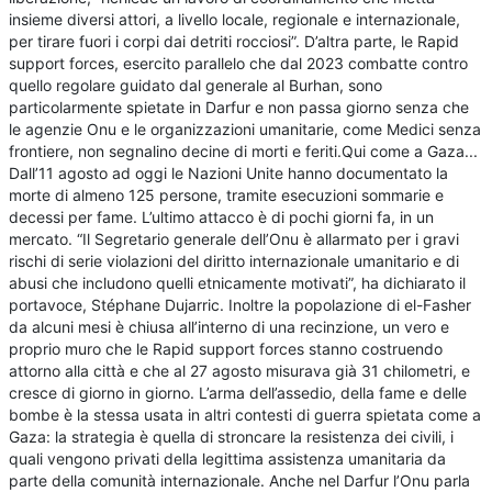
insieme diversi attori, a livello locale, regionale e internazionale,
per tirare fuori i corpi dai detriti rocciosi”. D’altra parte, le Rapid
support forces, esercito parallelo che dal 2023 combatte contro
quello regolare guidato dal generale al Burhan, sono
particolarmente spietate in Darfur e non passa giorno senza che
le agenzie Onu e le organizzazioni umanitarie, come Medici senza
frontiere, non segnalino decine di morti e feriti.Qui come a Gaza...
Dall’11 agosto ad oggi le Nazioni Unite hanno documentato la
morte di almeno 125 persone, tramite esecuzioni sommarie e
decessi per fame. L’ultimo attacco è di pochi giorni fa, in un
mercato. “Il Segretario generale dell’Onu è allarmato per i gravi
rischi di serie violazioni del diritto internazionale umanitario e di
abusi che includono quelli etnicamente motivati”, ha dichiarato il
portavoce, Stéphane Dujarric. Inoltre la popolazione di el-Fasher
da alcuni mesi è chiusa all’interno di una recinzione, un vero e
proprio muro che le Rapid support forces stanno costruendo
attorno alla città e che al 27 agosto misurava già 31 chilometri, e
cresce di giorno in giorno. L’arma dell’assedio, della fame e delle
bombe è la stessa usata in altri contesti di guerra spietata come a
Gaza: la strategia è quella di stroncare la resistenza dei civili, i
quali vengono privati della legittima assistenza umanitaria da
parte della comunità internazionale. Anche nel Darfur l’Onu parla