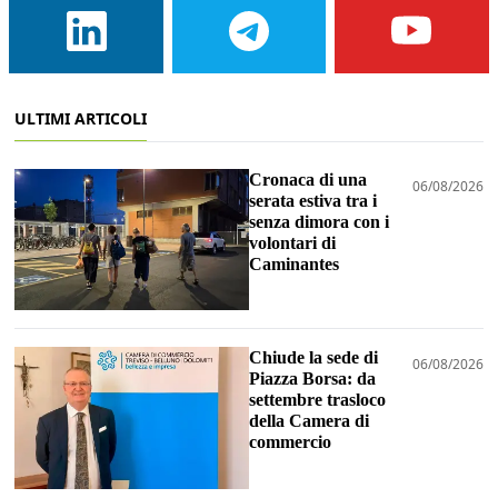
ULTIMI ARTICOLI
Cronaca di una
06/08/2026
serata estiva tra i
senza dimora con i
volontari di
Caminantes
Chiude la sede di
06/08/2026
Piazza Borsa: da
settembre trasloco
della Camera di
commercio