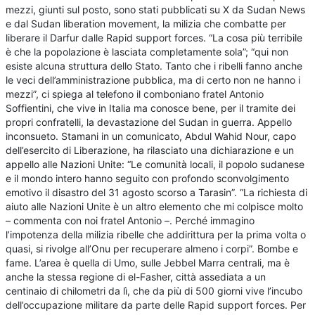
mezzi, giunti sul posto, sono stati pubblicati su X da Sudan News
e dal Sudan liberation movement, la milizia che combatte per
liberare il Darfur dalle Rapid support forces. “La cosa più terribile
è che la popolazione è lasciata completamente sola”; “qui non
esiste alcuna struttura dello Stato. Tanto che i ribelli fanno anche
le veci dell’amministrazione pubblica, ma di certo non ne hanno i
mezzi”, ci spiega al telefono il comboniano fratel Antonio
Soffientini, che vive in Italia ma conosce bene, per il tramite dei
propri confratelli, la devastazione del Sudan in guerra. Appello
inconsueto. Stamani in un comunicato, Abdul Wahid Nour, capo
dell’esercito di Liberazione, ha rilasciato una dichiarazione e un
appello alle Nazioni Unite: “Le comunità locali, il popolo sudanese
e il mondo intero hanno seguito con profondo sconvolgimento
emotivo il disastro del 31 agosto scorso a Tarasin”. “La richiesta di
aiuto alle Nazioni Unite è un altro elemento che mi colpisce molto
– commenta con noi fratel Antonio –. Perché immagino
l’impotenza della milizia ribelle che addirittura per la prima volta o
quasi, si rivolge all’Onu per recuperare almeno i corpi”. Bombe e
fame. L’area è quella di Umo, sulle Jebbel Marra centrali, ma è
anche la stessa regione di el-Fasher, città assediata a un
centinaio di chilometri da lì, che da più di 500 giorni vive l’incubo
dell’occupazione militare da parte delle Rapid support forces. Per