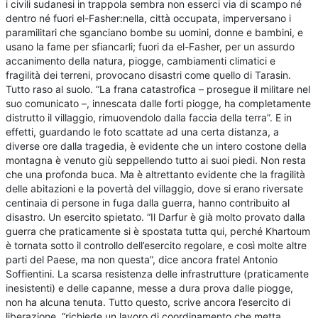
i civili sudanesi in trappola sembra non esserci via di scampo né
dentro né fuori el-Fasher:nella, città occupata, imperversano i
paramilitari che sganciano bombe su uomini, donne e bambini, e
usano la fame per sfiancarli; fuori da el-Fasher, per un assurdo
accanimento della natura, piogge, cambiamenti climatici e
fragilità dei terreni, provocano disastri come quello di Tarasin.
Tutto raso al suolo. “La frana catastrofica – prosegue il militare nel
suo comunicato –, innescata dalle forti piogge, ha completamente
distrutto il villaggio, rimuovendolo dalla faccia della terra”. E in
effetti, guardando le foto scattate ad una certa distanza, a
diverse ore dalla tragedia, è evidente che un intero costone della
montagna è venuto giù seppellendo tutto ai suoi piedi. Non resta
che una profonda buca. Ma è altrettanto evidente che la fragilità
delle abitazioni e la povertà del villaggio, dove si erano riversate
centinaia di persone in fuga dalla guerra, hanno contribuito al
disastro. Un esercito spietato. “Il Darfur è già molto provato dalla
guerra che praticamente si è spostata tutta qui, perché Khartoum
è tornata sotto il controllo dell’esercito regolare, e così molte altre
parti del Paese, ma non questa”, dice ancora fratel Antonio
Soffientini. La scarsa resistenza delle infrastrutture (praticamente
inesistenti) e delle capanne, messe a dura prova dalle piogge,
non ha alcuna tenuta. Tutto questo, scrive ancora l’esercito di
liberazione, “richiede un lavoro di coordinamento che metta