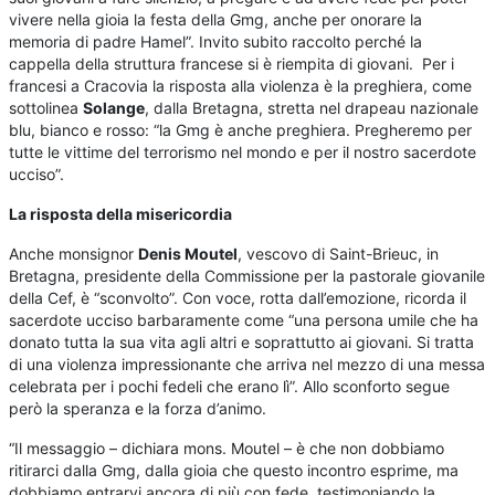
vivere nella gioia la festa della Gmg, anche per onorare la
memoria di padre Hamel”. Invito subito raccolto perché la
cappella della struttura francese si è riempita di giovani. Per i
francesi a Cracovia la risposta alla violenza è la preghiera, come
sottolinea
Solange
, dalla Bretagna, stretta nel drapeau nazionale
blu, bianco e rosso: “la Gmg è anche preghiera. Pregheremo per
tutte le vittime del terrorismo nel mondo e per il nostro sacerdote
ucciso”.
La risposta della misericordia
Anche monsignor
Denis Moutel
, vescovo di Saint-Brieuc, in
Bretagna, presidente della Commissione per la pastorale giovanile
della Cef, è “sconvolto”. Con voce, rotta dall’emozione, ricorda il
sacerdote ucciso barbaramente come “una persona umile che ha
donato tutta la sua vita agli altri e soprattutto ai giovani. Si tratta
di una violenza impressionante che arriva nel mezzo di una messa
celebrata per i pochi fedeli che erano lì”. Allo sconforto segue
però la speranza e la forza d’animo.
“Il messaggio – dichiara mons. Moutel – è che non dobbiamo
ritirarci dalla Gmg, dalla gioia che questo incontro esprime, ma
dobbiamo entrarvi ancora di più con fede, testimoniando la