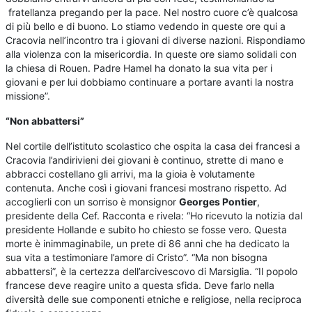
fratellanza pregando per la pace. Nel nostro cuore c’è qualcosa
di più bello e di buono. Lo stiamo vedendo in queste ore qui a
Cracovia nell’incontro tra i giovani di diverse nazioni. Rispondiamo
alla violenza con la misericordia. In queste ore siamo solidali con
la chiesa di Rouen. Padre Hamel ha donato la sua vita per i
giovani e per lui dobbiamo continuare a portare avanti la nostra
missione”.
“Non abbattersi”
Nel cortile dell’istituto scolastico che ospita la casa dei francesi a
Cracovia l’andirivieni dei giovani è continuo, strette di mano e
abbracci costellano gli arrivi, ma la gioia è volutamente
contenuta. Anche così i giovani francesi mostrano rispetto. Ad
accoglierli con un sorriso è monsignor
Georges Pontier
,
presidente della Cef. Racconta e rivela: “Ho ricevuto la notizia dal
presidente Hollande e subito ho chiesto se fosse vero. Questa
morte è inimmaginabile, un prete di 86 anni che ha dedicato la
sua vita a testimoniare l’amore di Cristo”. “Ma non bisogna
abbattersi”, è la certezza dell’arcivescovo di Marsiglia. “Il popolo
francese deve reagire unito a questa sfida. Deve farlo nella
diversità delle sue componenti etniche e religiose, nella reciproca