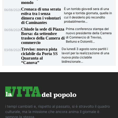
mondo
Cronaca di una serata
È un torrido giovedì sera di una
06/08/2026
lunga e torrida giornata, quelle in
estiva tra i senza
cui il desiderio più recondito
dimora con i volontari
probabilmente
...
di Caminantes
Chiude la sede di Piazza
Prima conferenza stampa del
06/08/2026
nuovo presidente della Camera
Borsa: da settembre
di Commercio di Treviso,
trasloco della Camera di
Belluno e Dolomiti
...
commercio
Treviso: nuova pista
Da lunedì 3 agosto sono partiti i
03/08/2026
lavori per la realizzazione di una
ciclabile da Porta SS
nuova pista ciclabile
Quaranta al
bidirezionale
...
“Canova”
i tempi cambiati e, rispetto al passato, si è stravolto il quadro
culturale, ma la missione che ancora anima il giornale è
sempre la stessa.