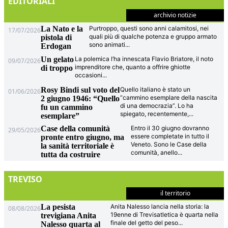
EDITORIALI
archivio notizie
La Nato e la
Purtroppo, questi sono anni calamitosi, nei
17/07/2026
quali più di qualche potenza e gruppo armato
pistola di
sono animati
...
Erdogan
Un gelato
La polemica l’ha innescata Flavio Briatore, il noto
09/07/2026
imprenditore che, quanto a offrire ghiotte
di troppo
occasioni
...
Rosy Bindi sul voto del
Quello italiano è stato un
01/06/2026
“cammino esemplare della nascita
2 giugno 1946: “Quello
di una democrazia”. Lo ha
fu un cammino
spiegato, recentemente,
...
esemplare”
Case della comunità
Entro il 30 giugno dovranno
29/05/2026
essere completate in tutto il
pronte entro giugno, ma
Veneto. Sono le Case della
la sanità territoriale è
comunità, anello
...
tutta da costruire
TREVISO
il territorio
La pesista
Anita Nalesso lancia nella storia: la
08/08/2026
19enne di Trevisatletica è quarta nella
trevigiana Anita
finale del getto del peso
...
Nalesso quarta al