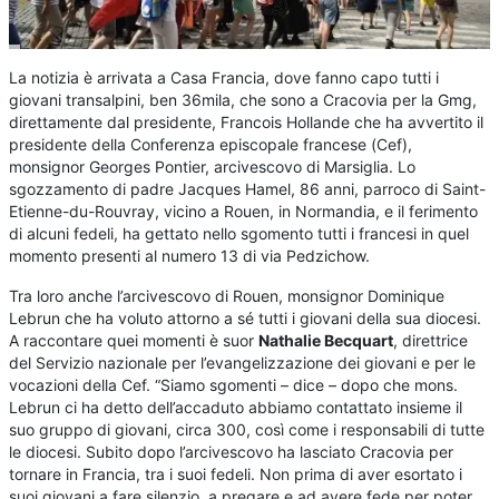
La notizia è arrivata a Casa Francia, dove fanno capo tutti i
giovani transalpini, ben 36mila, che sono a Cracovia per la Gmg,
direttamente dal presidente, Francois Hollande che ha avvertito il
presidente della Conferenza episcopale francese (Cef),
monsignor Georges Pontier, arcivescovo di Marsiglia. Lo
sgozzamento di padre Jacques Hamel, 86 anni, parroco di Saint-
Etienne-du-Rouvray, vicino a Rouen, in Normandia, e il ferimento
di alcuni fedeli, ha gettato nello sgomento tutti i francesi in quel
momento presenti al numero 13 di via Pedzichow.
Tra loro anche l’arcivescovo di Rouen, monsignor Dominique
Lebrun che ha voluto attorno a sé tutti i giovani della sua diocesi.
A raccontare quei momenti è suor
Nathalie Becquart
, direttrice
del Servizio nazionale per l’evangelizzazione dei giovani e per le
vocazioni della Cef. “Siamo sgomenti – dice – dopo che mons.
Lebrun ci ha detto dell’accaduto abbiamo contattato insieme il
suo gruppo di giovani, circa 300, così come i responsabili di tutte
le diocesi. Subito dopo l’arcivescovo ha lasciato Cracovia per
tornare in Francia, tra i suoi fedeli. Non prima di aver esortato i
suoi giovani a fare silenzio, a pregare e ad avere fede per poter