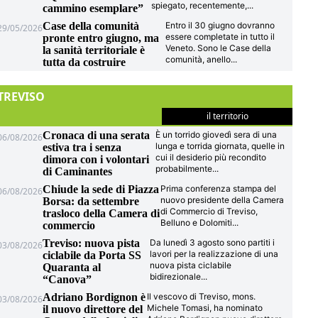
spiegato, recentemente,
...
cammino esemplare”
Case della comunità
Entro il 30 giugno dovranno
29/05/2026
essere completate in tutto il
pronte entro giugno, ma
Veneto. Sono le Case della
la sanità territoriale è
comunità, anello
...
tutta da costruire
TREVISO
il territorio
Cronaca di una serata
È un torrido giovedì sera di una
06/08/2026
lunga e torrida giornata, quelle in
estiva tra i senza
cui il desiderio più recondito
dimora con i volontari
probabilmente
...
di Caminantes
Chiude la sede di Piazza
Prima conferenza stampa del
06/08/2026
nuovo presidente della Camera
Borsa: da settembre
di Commercio di Treviso,
trasloco della Camera di
Belluno e Dolomiti
...
commercio
Treviso: nuova pista
Da lunedì 3 agosto sono partiti i
03/08/2026
lavori per la realizzazione di una
ciclabile da Porta SS
nuova pista ciclabile
Quaranta al
bidirezionale
...
“Canova”
Adriano Bordignon è
Il vescovo di Treviso, mons.
03/08/2026
Michele Tomasi, ha nominato
il nuovo direttore del