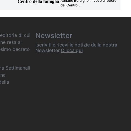
Adriano Bordignon nuovo direttore
Centro della famiglia
del Centro
...
Newsletter
editoria di cui
one resa ai
Iscriviti e ricevi le notizie della nostra
desimo decreto
Newsletter
Clicca qui
ana Settimanali
ina
della