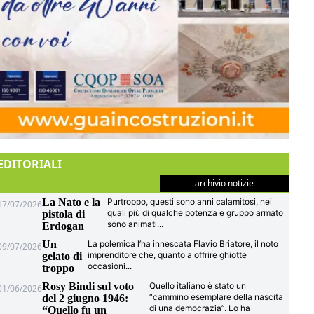
EDITORIALI
archivio notizie
La Nato e la
Purtroppo, questi sono anni calamitosi, nei
17/07/2026
quali più di qualche potenza e gruppo armato
pistola di
sono animati
...
Erdogan
Un
La polemica l’ha innescata Flavio Briatore, il noto
09/07/2026
imprenditore che, quanto a offrire ghiotte
gelato di
occasioni
...
troppo
Rosy Bindi sul voto
Quello italiano è stato un
01/06/2026
“cammino esemplare della nascita
del 2 giugno 1946:
di una democrazia”. Lo ha
“Quello fu un