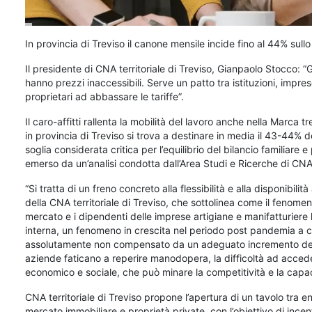
In provincia di Treviso il canone mensile incide fino al 44% sullo
Il presidente di CNA territoriale di Treviso, Gianpaolo Stocco: “G
hanno prezzi inaccessibili. Serve un patto tra istituzioni, imprese
proprietari ad abbassare le tariffe”.
Il caro-affitti rallenta la mobilità del lavoro anche nella Marca 
in provincia di Treviso si trova a destinare in media il 43-44% d
soglia considerata critica per l’equilibrio del bilancio familiare
emerso da un’analisi condotta dall’Area Studi e Ricerche di CNA 
“Si tratta di un freno concreto alla flessibilità e alla disponibi
della CNA territoriale di Treviso, che sottolinea come il fenomeno
mercato e i dipendenti delle imprese artigiane e manifatturiere loca
interna, un fenomeno in crescita nel periodo post pandemia a 
assolutamente non compensato da un adeguato incremento delle 
aziende faticano a reperire manodopera, la difficoltà ad accede
economico e sociale, che può minare la competitività e la capacit
CNA territoriale di Treviso propone l’apertura di un tavolo tra ent
mercato immobiliare e proprietà private, con l’obiettivo di ince