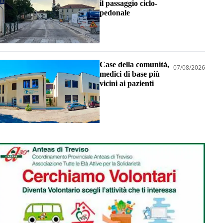
il passaggio ciclo-
pedonale
Case della comunità,
07/08/2026
medici di base più
vicini ai pazienti