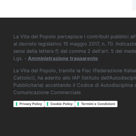
La Vita del Popolo percepisce i contributi pubblici all’
al decreto legislativo 15 maggio 2017, n. 70. Indicazi
sensi della lettera f) del comma 2 dell'art. 5 del me
Lgs. -
Amministrazione trasparente
La Vita del Popolo, tramite la Fisc (Federazione Itali
Cattolici), ha aderito allo IAP (Istituto dell’Autodiscipl
Pubblicitaria) accettando il Codice di Autodisciplina 
Comunicazione Commerciale
Privacy Policy
Cookie Policy
Termini e Condizioni