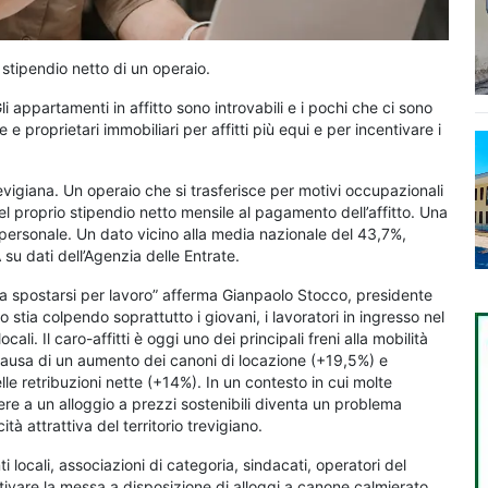
 stipendio netto di un operaio.
li appartamenti in affitto sono introvabili e i pochi che ci sono
 e proprietari immobiliari per affitti più equi e per incentivare i
trevigiana. Un operaio che si trasferisce per motivi occupazionali
el proprio stipendio netto mensile al pagamento dell’affitto. Una
 e personale. Un dato vicino alla media nazionale del 43,7%,
su dati dell’Agenzia delle Entrate.
lità a spostarsi per lavoro” afferma Gianpaolo Stocco, presidente
 stia colpendo soprattutto i giovani, i lavoratori in ingresso nel
li. Il caro-affitti è oggi uno dei principali freni alla mobilità
causa di un aumento dei canoni di locazione (+19,5%) e
retribuzioni nette (+14%). In un contesto in cui molte
re a un alloggio a prezzi sostenibili diventa un problema
à attrattiva del territorio trevigiano.
i locali, associazioni di categoria, sindacati, operatori del
ntivare la messa a disposizione di alloggi a canone calmierato