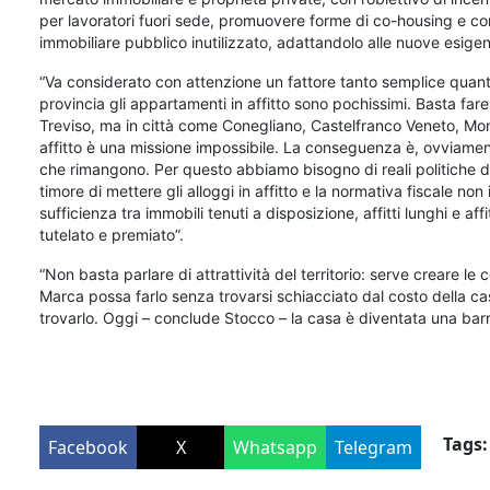
per lavoratori fuori sede, promuovere forme di co-housing e conv
immobiliare pubblico inutilizzato, adattandolo alle nuove esigen
“Va considerato con attenzione un fattore tanto semplice quanto 
provincia gli appartamenti in affitto sono pochissimi. Basta fa
Treviso, ma in città come Conegliano, Castelfranco Veneto, Mo
affitto è una missione impossibile. La conseguenza è, ovviament
che rimangono. Per questo abbiamo bisogno di reali politiche di i
timore di mettere gli alloggi in affitto e la normativa fiscale no
sufficienza tra immobili tenuti a disposizione, affitti lunghi e af
tutelato e premiato”.
“Non basta parlare di attrattività del territorio: serve creare le
Marca possa farlo senza trovarsi schiacciato dal costo della c
trovarlo. Oggi – conclude Stocco – la casa è diventata una barr
Tags:
Facebook
X
Whatsapp
Telegram