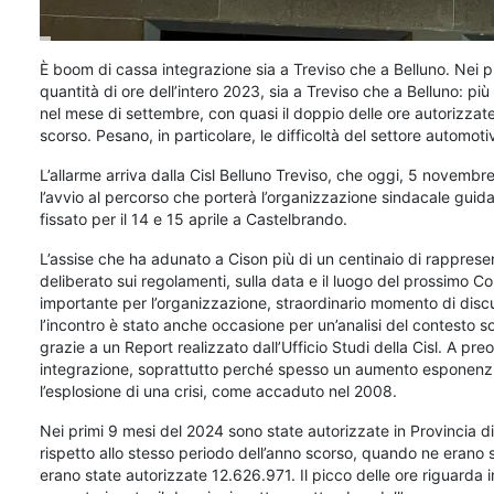
È boom di cassa integrazione sia a Treviso che a Belluno. Nei p
quantità di ore dell’intero 2023, sia a Treviso che a Belluno: più d
nel mese di settembre, con quasi il doppio delle ore autorizzate
scorso. Pesano, in particolare, le difficoltà del settore automo
L’allarme arriva dalla Cisl Belluno Treviso, che oggi, 5 novembre
l’avvio al percorso che porterà l’organizzazione sindacale guid
fissato per il 14 e 15 aprile a Castelbrando.
L’assise che ha adunato a Cison più di un centinaio di rappresen
deliberato sui regolamenti, sulla data e il luogo del prossimo Co
importante per l’organizzazione, straordinario momento di discu
l’incontro è stato anche occasione per un’analisi del contesto 
grazie a un Report realizzato dall’Ufficio Studi della Cisl. A pr
integrazione, soprattutto perché spesso un aumento esponenzia
l’esplosione di una crisi, come accaduto nel 2008.
Nei primi 9 mesi del 2024 sono state autorizzate in Provincia 
rispetto allo stesso periodo dell’anno scorso, quando ne erano 
erano state autorizzate 12.626.971. Il picco delle ore riguarda i