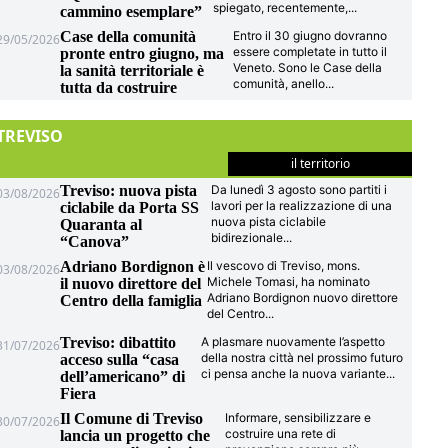
spiegato, recentemente,
...
cammino esemplare”
Case della comunità
Entro il 30 giugno dovranno
29/05/2026
essere completate in tutto il
pronte entro giugno, ma
Veneto. Sono le Case della
la sanità territoriale è
comunità, anello
...
tutta da costruire
TREVISO
il territorio
Treviso: nuova pista
Da lunedì 3 agosto sono partiti i
03/08/2026
lavori per la realizzazione di una
ciclabile da Porta SS
nuova pista ciclabile
Quaranta al
bidirezionale
...
“Canova”
Adriano Bordignon è
Il vescovo di Treviso, mons.
03/08/2026
Michele Tomasi, ha nominato
il nuovo direttore del
Adriano Bordignon nuovo direttore
Centro della famiglia
del Centro
...
Treviso: dibattito
A plasmare nuovamente l’aspetto
31/07/2026
della nostra città nel prossimo futuro
acceso sulla “casa
ci pensa anche la nuova variante
...
dell’americano” di
Fiera
Il Comune di Treviso
Informare, sensibilizzare e
30/07/2026
costruire una rete di
lancia un progetto che