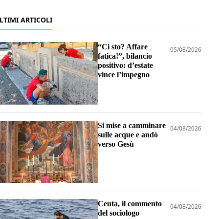
LTIMI ARTICOLI
“Ci sto? Affare
05/08/2026
fatica!”, bilancio
positivo: d’estate
vince l’impegno
Si mise a camminare
04/08/2026
sulle acque e andò
verso Gesù
Ceuta, il commento
04/08/2026
del sociologo