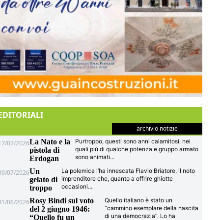
EDITORIALI
archivio notizie
La Nato e la
Purtroppo, questi sono anni calamitosi, nei
17/07/2026
quali più di qualche potenza e gruppo armato
pistola di
sono animati
...
Erdogan
Un
La polemica l’ha innescata Flavio Briatore, il noto
09/07/2026
imprenditore che, quanto a offrire ghiotte
gelato di
occasioni
...
troppo
Rosy Bindi sul voto
Quello italiano è stato un
01/06/2026
“cammino esemplare della nascita
del 2 giugno 1946:
di una democrazia”. Lo ha
“Quello fu un