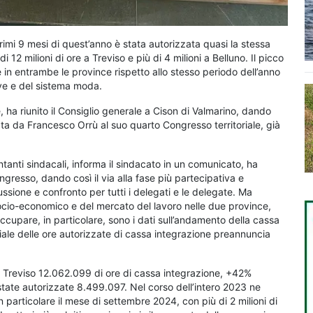
rimi 9 mesi di quest’anno è stata autorizzata quasi la stessa
i 12 milioni di ore a Treviso e più di 4 milioni a Belluno. Il picco
 in entrambe le province rispetto allo stesso periodo dell’anno
tive e del sistema moda.
, ha riunito il Consiglio generale a Cison di Valmarino, dando
ata da Francesco Orrù al suo quarto Congresso territoriale, già
tanti sindacali, informa il sindacato in un comunicato, ha
ngresso, dando così il via alla fase più partecipativa e
ssione e confronto per tutti i delegati e le delegate. Ma
socio-economico e del mercato del lavoro nelle due province,
eoccupare, in particolare, sono i dati sull’andamento della cassa
le delle ore autorizzate di cassa integrazione preannuncia
di Treviso 12.062.099 di ore di cassa integrazione, +42%
state autorizzate 8.499.097. Nel corso dell’intero 2023 ne
n particolare il mese di settembre 2024, con più di 2 milioni di