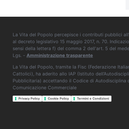
La Vita del Popolo percepisce i contributi pubblici all’
al decreto legislativo 15 maggio 2017, n. 70. Indicazi
sensi della lettera f) del comma 2 dell'art. 5 del me
Lgs. -
Amministrazione trasparente
La Vita del Popolo, tramite la Fisc (Federazione Itali
Cattolici), ha aderito allo IAP (Istituto dell’Autodiscipl
Pubblicitaria) accettando il Codice di Autodisciplina 
Comunicazione Commerciale
Privacy Policy
Cookie Policy
Termini e Condizioni