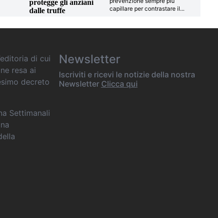
prevenzione sempre più
protegge gli anziani
capillare per contrastare il
...
dalle truffe
Newsletter
editoria di cui
one resa ai
Iscriviti e ricevi le notizie della nostra
desimo decreto
Newsletter
Clicca qui
ana Settimanali
ina
della