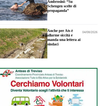
Ambrosini: “Su
Schengen scelte di
propaganda”
Anche per Ats è
04/08/2026
allarme siccità e
manda una lettera ai
sindaci