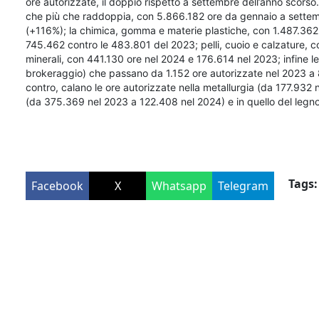
ore autorizzate, il doppio rispetto a settembre dell’anno scorso.
che più che raddoppia, con 5.866.182 ore da gennaio a settem
(+116%); la chimica, gomma e materie plastiche, con 1.487.362 o
745.462 contro le 483.801 del 2023; pelli, cuoio e calzature, 
minerali, con 441.130 ore nel 2024 e 176.614 nel 2023; infine le 
brokeraggio) che passano da 1.152 ore autorizzate nel 2023 a 8.
contro, calano le ore autorizzate nella metallurgia (da 177.932
(da 375.369 nel 2023 a 122.408 nel 2024) e in quello del legn
Tags:
Facebook
X
Whatsapp
Telegram