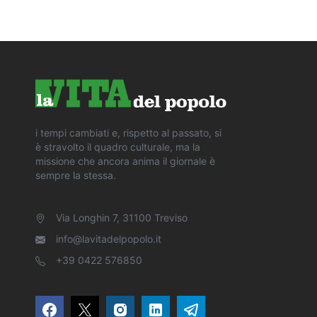
i tempi cambiati e, rispetto al passato, si
è stravolto il quadro culturale, ma la
missione che ancora anima il giornale è
sempre la stessa.
Via Longhin 7, 31100 Treviso
info@lavitadelpopolo.it
+39 0422 576850