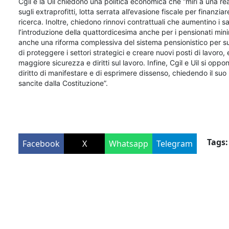
Cgil e la Uil chiedono una politica economica che “miri a una 
sugli extraprofitti, lotta serrata all’evasione fiscale per finanzi
ricerca. Inoltre, chiedono rinnovi contrattuali che aumentino i s
l’introduzione della quattordicesima anche per i pensionati mi
anche una riforma complessiva del sistema pensionistico per su
di proteggere i settori strategici e creare nuovi posti di lavoro
maggiore sicurezza e diritti sul lavoro. Infine, Cgil e Uil si o
diritto di manifestare e di esprimere dissenso, chiedendo il suo r
sancite dalla Costituzione”.
Tags:
Facebook
X
Whatsapp
Telegram