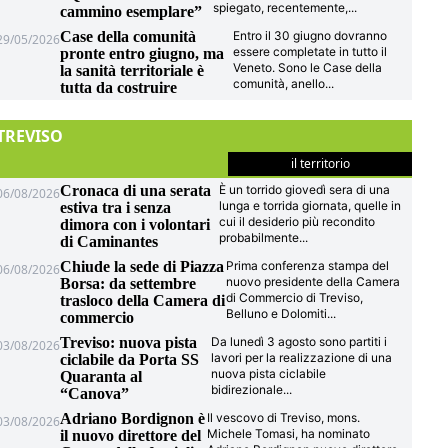
spiegato, recentemente,
...
cammino esemplare”
Case della comunità
Entro il 30 giugno dovranno
29/05/2026
essere completate in tutto il
pronte entro giugno, ma
Veneto. Sono le Case della
la sanità territoriale è
comunità, anello
...
tutta da costruire
TREVISO
il territorio
Cronaca di una serata
È un torrido giovedì sera di una
06/08/2026
lunga e torrida giornata, quelle in
estiva tra i senza
cui il desiderio più recondito
dimora con i volontari
probabilmente
...
di Caminantes
Chiude la sede di Piazza
Prima conferenza stampa del
06/08/2026
nuovo presidente della Camera
Borsa: da settembre
di Commercio di Treviso,
trasloco della Camera di
Belluno e Dolomiti
...
commercio
Treviso: nuova pista
Da lunedì 3 agosto sono partiti i
03/08/2026
lavori per la realizzazione di una
ciclabile da Porta SS
nuova pista ciclabile
Quaranta al
bidirezionale
...
“Canova”
Adriano Bordignon è
Il vescovo di Treviso, mons.
03/08/2026
Michele Tomasi, ha nominato
il nuovo direttore del