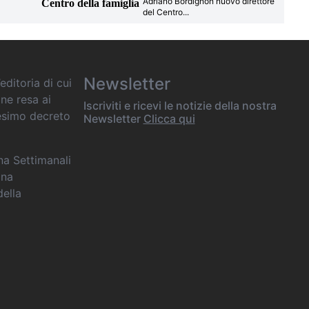
Adriano Bordignon nuovo direttore
Centro della famiglia
del Centro
...
Newsletter
editoria di cui
one resa ai
Iscriviti e ricevi le notizie della nostra
desimo decreto
Newsletter
Clicca qui
ana Settimanali
ina
della