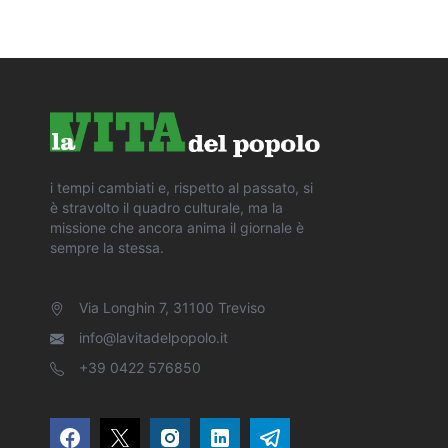
i tempi cambiati e, rispetto al passato, si
è stravolto il quadro culturale, ma la
missione che ancora anima il giornale è
sempre la stessa.
Via Longhin 7, 31100 Treviso
info@lavitadelpopolo.it
+39 0422 576850