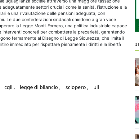
reale uguaglianza sociale attraverso una maggiore tassazione
are adeguatamente settori cruciali come la sanità, l’istruzione e la
alari e una rivalutazione delle pensioni adeguata, con
nimi. Le due confederazioni sindacali chiedono a gran voce
perare la Legge Monti-Fornero, una politica industriale capace
, e interventi concreti per combattere la precarietà, garantendo
ppongono fermamente al Disegno di Legge Sicurezza, che limita il
I
itiro immediato per rispettare pienamente i diritti e le libertà
cgil
legge di bilancio
sciopero
uil