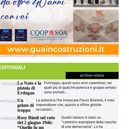
EDITORIALI
archivio notizie
La Nato e la
Purtroppo, questi sono anni calamitosi, nei
17/07/2026
quali più di qualche potenza e gruppo armato
pistola di
sono animati
...
Erdogan
Un
La polemica l’ha innescata Flavio Briatore, il noto
09/07/2026
imprenditore che, quanto a offrire ghiotte
gelato di
occasioni
...
troppo
Rosy Bindi sul voto
Quello italiano è stato un
01/06/2026
“cammino esemplare della nascita
del 2 giugno 1946:
di una democrazia”. Lo ha
“Quello fu un