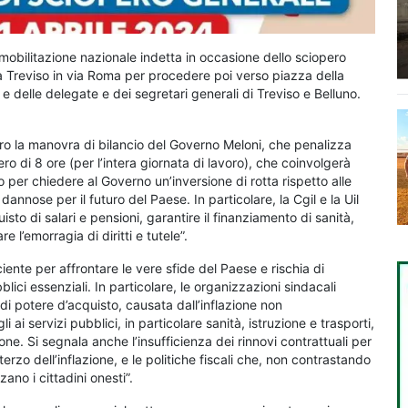
 mobilitazione nazionale indetta in occasione dello sciopero
 Treviso in via Roma per procedere poi verso piazza della
i e delle delegate e dei segretari generali di Treviso e Belluno.
tro la manovra di bilancio del Governo Meloni, che penalizza
ero di 8 ore (per l’intera giornata di lavoro), che coinvolgerà
ato per chiedere al Governo un’inversione di rotta rispetto alle
annose per il futuro del Paese. In particolare, la Cgil e la Uil
to di salari e pensioni, garantire il finanziamento di sanità,
re l’emorragia di diritti e tutele”.
ciente per affrontare le vere sfide del Paese e rischia di
lici essenziali. In particolare, le organizzazioni sindacali
di potere d’acquisto, causata dall’inflazione non
i servizi pubblici, in particolare sanità, istruzione e trasporti,
one. Si segnala anche l’insufficienza dei rinnovi contrattuali per
rzo dell’inflazione, e le politiche fiscali che, non contrastando
no i cittadini onesti”.