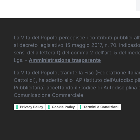
La Vita del Popolo percepisce i contributi pubblici all’
al decreto legislativo 15 maggio 2017, n. 70. Indicazi
sensi della lettera f) del comma 2 dell'art. 5 del me
Lgs. -
Amministrazione trasparente
La Vita del Popolo, tramite la Fisc (Federazione Itali
Cattolici), ha aderito allo IAP (Istituto dell’Autodiscipl
Pubblicitaria) accettando il Codice di Autodisciplina 
Comunicazione Commerciale
Privacy Policy
Cookie Policy
Termini e Condizioni