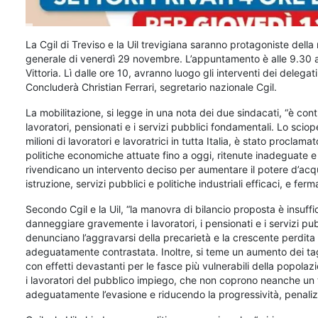
La Cgil di Treviso e la Uil trevigiana saranno protagoniste della
generale di venerdì 29 novembre. L’appuntamento è alle 9.30 a
Vittoria. Lì dalle ore 10, avranno luogo gli interventi dei delegat
Concluderà Christian Ferrari, segretario nazionale Cgil.
La mobilitazione, si legge in una nota dei due sindacati, “è con
lavoratori, pensionati e i servizi pubblici fondamentali. Lo sciop
milioni di lavoratori e lavoratrici in tutta Italia, è stato proclam
politiche economiche attuate fino a oggi, ritenute inadeguate e d
rivendicano un intervento deciso per aumentare il potere d’acquis
istruzione, servizi pubblici e politiche industriali efficaci, e ferma
Secondo Cgil e la Uil, “la manovra di bilancio proposta è insuffi
danneggiare gravemente i lavoratori, i pensionati e i servizi pubb
denunciano l’aggravarsi della precarietà e la crescente perdita 
adeguatamente contrastata. Inoltre, si teme un aumento dei tagli a
con effetti devastanti per le fasce più vulnerabili della popolazi
i lavoratori del pubblico impiego, che non coprono neanche un te
adeguatamente l’evasione e riducendo la progressività, penalizza