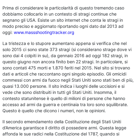
Prima di considerare le particolarità di questo tremendo caso
dobbiamo collocarlo in un contesto di stragi continue che
segnano gli USA. Esiste un sito internet che conta le stragi in
modo preciso e aggiornato riportando ogni dato dal 2013 ad
oggi:
www.massshootingtracker.org
La tristezza e lo stupore aumentano appena si verifica che nel
solo 2015 ci sono state 373 stragi (si considerano strage dove vi
sono dai 4 colpiti in su), da gennaio 2016 ad oggi 182 stragi, in
questo giugno non ancora finito ben 22 stragi. In particolare, si
sono contati 475 morti e 1.870 feriti nel 2015. Nel sito si trovano
dati e articoli che raccontano ogni singolo episodio. Gli omicidi
commessi con armi da fuoco negli Stati Uniti sono stati ben di più,
quasi 13.000 persone. Il sito indica i luoghi delle uccisioni e si
vede che sono distribuiti in tutti gli Stati Uniti. Insomma, il
contesto statunitense è quello di milioni di persone che hanno
accesso ad armi da guerra e centinaia tra loro sono squilibrate.
Questo è quello che dicono i numeri, non le opinioni.
Il secondo emendamento della Costituzione degli Stati Uniti
d’America garantisce il diritto di possedere armi. Questa legge
affonda le sue radici nella Costituzione del 1787, quando si