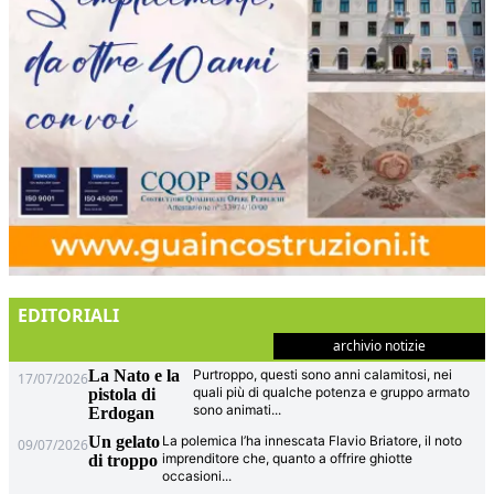
EDITORIALI
archivio notizie
La Nato e la
Purtroppo, questi sono anni calamitosi, nei
17/07/2026
quali più di qualche potenza e gruppo armato
pistola di
sono animati
...
Erdogan
Un gelato
La polemica l’ha innescata Flavio Briatore, il noto
09/07/2026
imprenditore che, quanto a offrire ghiotte
di troppo
occasioni
...