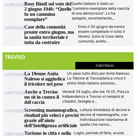
Rosy Bindi sul voto del
Quello italiano è stato un
01/06/2026
“cammino esemplare della nascita
2 giugno 1946: “Quello
di una democrazia”. Lo ha
fu un cammino
spiegato, recentemente,
...
esemplare”
Case della comunità
Entro il 30 giugno dovranno
29/05/2026
essere completate in tutto il
pronte entro giugno, ma
Veneto. Sono le Case della
la sanità territoriale è
comunità, anello
...
tutta da costruire
TREVISO
il territorio
La 19enne Anita
Un peso tutto d’oro per Anita Nalesso.
27/07/2026
La 19enne di Trevisatletica vince il
Nalesso si aggiudica
primo titolo italiano assoluto
...
il tricolore nel peso
Anche a Treviso
Venerdì 24 luglio, alle ore 19.30, Piazza
24/07/2026
Indipendenza a Treviso si riempirà di
un sit in contro il
cittadini, famiglie e
...
ddl caccia
Screening mammografico,
Lettura immediata di decine e
21/07/2026
decine di mammografie, con
risultati più veloci e precisi
individuazione istantanea di
grazie all’aiuto
quelle che vanno
...
dell’Intelligenza artificiale
Turismo in città e nella
Luglio, periodo di ferie, scuole
24/07/2026