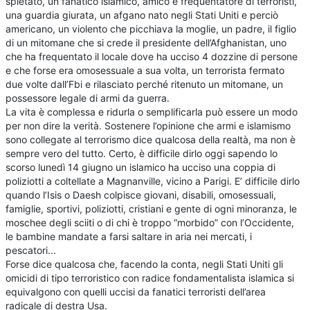
spietato, un fanatico islamico, amico e frequentatore di terroristi,
una guardia giurata, un afgano nato negli Stati Uniti e perciò
americano, un violento che picchiava la moglie, un padre, il figlio
di un mitomane che si crede il presidente dell’Afghanistan, uno
che ha frequentato il locale dove ha ucciso 4 dozzine di persone
e che forse era omosessuale a sua volta, un terrorista fermato
due volte dall’Fbi e rilasciato perché ritenuto un mitomane, un
possessore legale di armi da guerra.
La vita è complessa e ridurla o semplificarla può essere un modo
per non dire la verità. Sostenere l’opinione che armi e islamismo
sono collegate al terrorismo dice qualcosa della realtà, ma non è
sempre vero del tutto. Certo, è difficile dirlo oggi sapendo lo
scorso lunedì 14 giugno un islamico ha ucciso una coppia di
poliziotti a coltellate a Magnanville, vicino a Parigi. E’ difficile dirlo
quando l’Isis o Daesh colpisce giovani, disabili, omosessuali,
famiglie, sportivi, poliziotti, cristiani e gente di ogni minoranza, le
moschee degli sciiti o di chi è troppo “morbido” con l’Occidente,
le bambine mandate a farsi saltare in aria nei mercati, i
pescatori...
Forse dice qualcosa che, facendo la conta, negli Stati Uniti gli
omicidi di tipo terroristico con radice fondamentalista islamica si
equivalgono con quelli uccisi da fanatici terroristi dell’area
radicale di destra Usa.