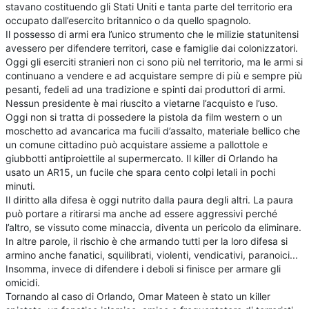
stavano costituendo gli Stati Uniti e tanta parte del territorio era
occupato dall’esercito britannico o da quello spagnolo.
Il possesso di armi era l’unico strumento che le milizie statunitensi
avessero per difendere territori, case e famiglie dai colonizzatori.
Oggi gli eserciti stranieri non ci sono più nel territorio, ma le armi si
continuano a vendere e ad acquistare sempre di più e sempre più
pesanti, fedeli ad una tradizione e spinti dai produttori di armi.
Nessun presidente è mai riuscito a vietarne l’acquisto e l’uso.
Oggi non si tratta di possedere la pistola da film western o un
moschetto ad avancarica ma fucili d’assalto, materiale bellico che
un comune cittadino può acquistare assieme a pallottole e
giubbotti antiproiettile al supermercato. Il killer di Orlando ha
usato un AR15, un fucile che spara cento colpi letali in pochi
minuti.
Il diritto alla difesa è oggi nutrito dalla paura degli altri. La paura
può portare a ritirarsi ma anche ad essere aggressivi perché
l’altro, se vissuto come minaccia, diventa un pericolo da eliminare.
In altre parole, il rischio è che armando tutti per la loro difesa si
armino anche fanatici, squilibrati, violenti, vendicativi, paranoici...
Insomma, invece di difendere i deboli si finisce per armare gli
omicidi.
Tornando al caso di Orlando, Omar Mateen è stato un killer