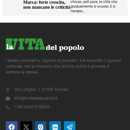
chiuse, asili pure, la città che
Marca: forte crescita,
gradualmente si svuota. E si
non mancano le criticità
riempie
...
i tempi cambiati e, rispetto al passato, si è stravolto il quadro
culturale, ma la missione che ancora anima il giornale è
sempre la stessa.
Via Longhin 7, 31100 Treviso
info@lavitadelpopolo.it
+39 0422 576850