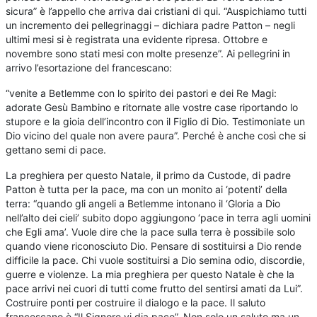
sicura” è l’appello che arriva dai cristiani di qui. “Auspichiamo tutti
un incremento dei pellegrinaggi – dichiara padre Patton – negli
ultimi mesi si è registrata una evidente ripresa. Ottobre e
novembre sono stati mesi con molte presenze”. Ai pellegrini in
arrivo l’esortazione del francescano:
“venite a Betlemme con lo spirito dei pastori e dei Re Magi:
adorate Gesù Bambino e ritornate alle vostre case riportando lo
stupore e la gioia dell’incontro con il Figlio di Dio. Testimoniate un
Dio vicino del quale non avere paura”. Perché è anche così che si
gettano semi di pace.
La preghiera per questo Natale, il primo da Custode, di padre
Patton è tutta per la pace, ma con un monito ai ‘potenti’ della
terra: “quando gli angeli a Betlemme intonano il ‘Gloria a Dio
nell’alto dei cieli’ subito dopo aggiungono ‘pace in terra agli uomini
che Egli ama’. Vuole dire che la pace sulla terra è possibile solo
quando viene riconosciuto Dio. Pensare di sostituirsi a Dio rende
difficile la pace. Chi vuole sostituirsi a Dio semina odio, discordie,
guerre e violenze. La mia preghiera per questo Natale è che la
pace arrivi nei cuori di tutti come frutto del sentirsi amati da Lui”.
Costruire ponti per costruire il dialogo e la pace. Il saluto
francescano è “Il Signore vi dia pace”. Non solo un saluto ma un