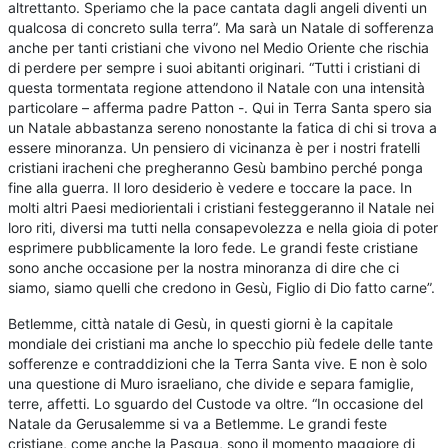
altrettanto. Speriamo che la pace cantata dagli angeli diventi un
qualcosa di concreto sulla terra”. Ma sarà un Natale di sofferenza
anche per tanti cristiani che vivono nel Medio Oriente che rischia
di perdere per sempre i suoi abitanti originari. “Tutti i cristiani di
questa tormentata regione attendono il Natale con una intensità
particolare – afferma padre Patton -. Qui in Terra Santa spero sia
un Natale abbastanza sereno nonostante la fatica di chi si trova a
essere minoranza. Un pensiero di vicinanza è per i nostri fratelli
cristiani iracheni che pregheranno Gesù bambino perché ponga
fine alla guerra. Il loro desiderio è vedere e toccare la pace. In
molti altri Paesi mediorientali i cristiani festeggeranno il Natale nei
loro riti, diversi ma tutti nella consapevolezza e nella gioia di poter
esprimere pubblicamente la loro fede. Le grandi feste cristiane
sono anche occasione per la nostra minoranza di dire che ci
siamo, siamo quelli che credono in Gesù, Figlio di Dio fatto carne”.
Betlemme, città natale di Gesù, in questi giorni è la capitale
mondiale dei cristiani ma anche lo specchio più fedele delle tante
sofferenze e contraddizioni che la Terra Santa vive. E non è solo
una questione di Muro israeliano, che divide e separa famiglie,
terre, affetti. Lo sguardo del Custode va oltre. “In occasione del
Natale da Gerusalemme si va a Betlemme. Le grandi feste
cristiane, come anche la Pasqua, sono il momento maggiore di