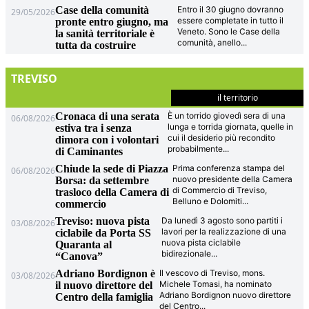
Case della comunità
Entro il 30 giugno dovranno
29/05/2026
essere completate in tutto il
pronte entro giugno, ma
Veneto. Sono le Case della
la sanità territoriale è
comunità, anello
...
tutta da costruire
TREVISO
il territorio
Cronaca di una serata
È un torrido giovedì sera di una
06/08/2026
lunga e torrida giornata, quelle in
estiva tra i senza
cui il desiderio più recondito
dimora con i volontari
probabilmente
...
di Caminantes
Chiude la sede di Piazza
Prima conferenza stampa del
06/08/2026
nuovo presidente della Camera
Borsa: da settembre
di Commercio di Treviso,
trasloco della Camera di
Belluno e Dolomiti
...
commercio
Treviso: nuova pista
Da lunedì 3 agosto sono partiti i
03/08/2026
lavori per la realizzazione di una
ciclabile da Porta SS
nuova pista ciclabile
Quaranta al
bidirezionale
...
“Canova”
Adriano Bordignon è
Il vescovo di Treviso, mons.
03/08/2026
Michele Tomasi, ha nominato
il nuovo direttore del
Adriano Bordignon nuovo direttore
Centro della famiglia
del Centro
...