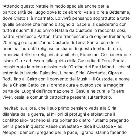
“Attendo questo Natale in modo speciale anche per la
particolarità del luogo dove lo celebrerò, vale a dire a Betlemme,
dove Cristo si è incarnato. Lo vivrò pensando soprattutto a tutte
quelle persone che hanno bisogno di pace e la desiderano con
tutto il cuore”. Il suo primo Natale da Custode lo racconta così,
padre Francesco Patton, frate francescano di origine trentine, dal
20 maggio di quest’anno Custode di Terra Santa, una delle
principali autorità religiose cristiane di questo lembo di terra,
crocevia delle tre religioni abramitiche, Ebraismo, Cristianesimo e
Islam. Oltre ad essere alla guida della Custodia di Terra Santa,
considerata la prima missione dell’Ordine dei Frati Minori – che si
estende in Israele, Palestina, Libano, Siria, Giordania, Cipro e
Rodi, fino al Cairo con il convento del Muski – il Custode, a nome
della Chiesa Cattolica si prende cura e custodisce la maggior
parte dei Luoghi dell’Incarnazione di Gesù e ne cura le “pietre
vive”, ossia le comunità cattoliche presenti sul territorio.
Inevitabile, allora, che il suo primo pensiero vada alla Siria
dilaniata dalla guerra, ai milioni di profughi e sfollati che il
conflitto siro-iracheno si sta portando dietro. “Stiamo pregando
per la pace in questo Paese devastato – dice il Custode – ad
Aleppo i bambini pregano per la pace, i grandi stanno facendo