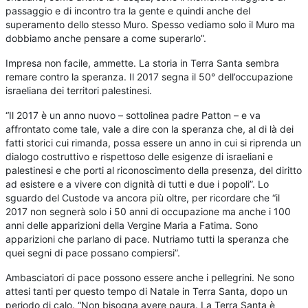
passaggio e di incontro tra la gente e quindi anche del
superamento dello stesso Muro. Spesso vediamo solo il Muro ma
dobbiamo anche pensare a come superarlo”.
Impresa non facile, ammette. La storia in Terra Santa sembra
remare contro la speranza. Il 2017 segna il 50° dell’occupazione
israeliana dei territori palestinesi.
“Il 2017 è un anno nuovo – sottolinea padre Patton – e va
affrontato come tale, vale a dire con la speranza che, al di là dei
fatti storici cui rimanda, possa essere un anno in cui si riprenda un
dialogo costruttivo e rispettoso delle esigenze di israeliani e
palestinesi e che porti al riconoscimento della presenza, del diritto
ad esistere e a vivere con dignità di tutti e due i popoli”. Lo
sguardo del Custode va ancora più oltre, per ricordare che “il
2017 non segnerà solo i 50 anni di occupazione ma anche i 100
anni delle apparizioni della Vergine Maria a Fatima. Sono
apparizioni che parlano di pace. Nutriamo tutti la speranza che
quei segni di pace possano compiersi”.
Ambasciatori di pace possono essere anche i pellegrini. Ne sono
attesi tanti per questo tempo di Natale in Terra Santa, dopo un
periodo di calo. “Non bisogna avere paura. La Terra Santa è