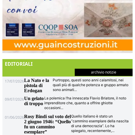
EDITORIALI
archivio notizie
La Nato e la
Purtroppo, questi sono anni calamitosi, nei
17/07/2026
quali più di qualche potenza e gruppo armato
pistola di
sono animati
...
Erdogan
Un gelato
La polemica l’ha innescata Flavio Briatore, il noto
09/07/2026
imprenditore che, quanto a offrire ghiotte
di troppo
occasioni
...
Rosy Bindi sul voto del
Quello italiano è stato un
01/06/2026
“cammino esemplare della nascita
2 giugno 1946: “Quello
di una democrazia”. Lo ha
fu un cammino
spiegato, recentemente,
...
esemplare”