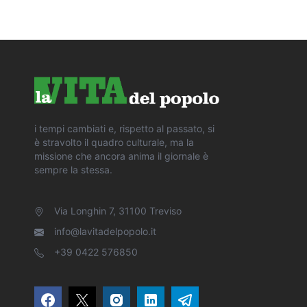
i tempi cambiati e, rispetto al passato, si
è stravolto il quadro culturale, ma la
missione che ancora anima il giornale è
sempre la stessa.
Via Longhin 7, 31100 Treviso
info@lavitadelpopolo.it
+39 0422 576850