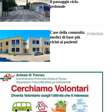
il passaggio ciclo-
pedonale
Case della comunità,
07/08/2026
medici di base più
vicini ai pazienti