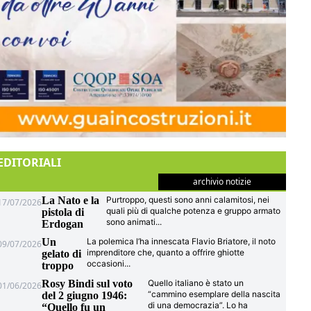
EDITORIALI
archivio notizie
La Nato e la
Purtroppo, questi sono anni calamitosi, nei
17/07/2026
quali più di qualche potenza e gruppo armato
pistola di
sono animati
...
Erdogan
Un
La polemica l’ha innescata Flavio Briatore, il noto
09/07/2026
imprenditore che, quanto a offrire ghiotte
gelato di
occasioni
...
troppo
Rosy Bindi sul voto
Quello italiano è stato un
01/06/2026
“cammino esemplare della nascita
del 2 giugno 1946:
di una democrazia”. Lo ha
“Quello fu un