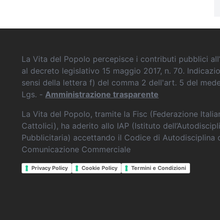
La Vita del Popolo percepisce i contributi pubblici all’
al decreto legislativo 15 maggio 2017, n. 70. Indicazi
sensi della lettera f) del comma 2 dell'art. 5 del me
Lgs. -
Amministrazione trasparente
La Vita del Popolo, tramite la Fisc (Federazione Itali
Cattolici), ha aderito allo IAP (Istituto dell’Autodiscipl
Pubblicitaria) accettando il Codice di Autodisciplina 
Comunicazione Commerciale
Privacy Policy
Cookie Policy
Termini e Condizioni