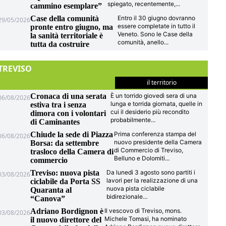
spiegato, recentemente,
...
cammino esemplare”
Case della comunità
Entro il 30 giugno dovranno
29/05/2026
essere completate in tutto il
pronte entro giugno, ma
Veneto. Sono le Case della
la sanità territoriale è
comunità, anello
...
tutta da costruire
TREVISO
il territorio
Cronaca di una serata
È un torrido giovedì sera di una
06/08/2026
lunga e torrida giornata, quelle in
estiva tra i senza
cui il desiderio più recondito
dimora con i volontari
probabilmente
...
di Caminantes
Chiude la sede di Piazza
Prima conferenza stampa del
06/08/2026
nuovo presidente della Camera
Borsa: da settembre
di Commercio di Treviso,
trasloco della Camera di
Belluno e Dolomiti
...
commercio
Treviso: nuova pista
Da lunedì 3 agosto sono partiti i
03/08/2026
lavori per la realizzazione di una
ciclabile da Porta SS
nuova pista ciclabile
Quaranta al
bidirezionale
...
“Canova”
Adriano Bordignon è
Il vescovo di Treviso, mons.
03/08/2026
Michele Tomasi, ha nominato
il nuovo direttore del