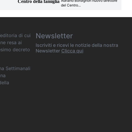
Adriano Bordignon nuovo direttore
Centro della famiglia
del Centro
...
Newsletter
editoria di cui
one resa ai
Iscriviti e ricevi le notizie della nostra
desimo decreto
Newsletter
Clicca qui
ana Settimanali
ina
della