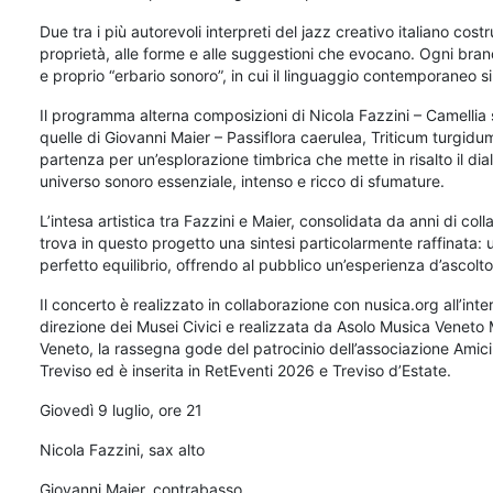
Due tra i più autorevoli interpreti del jazz creativo italiano cost
proprietà, alle forme e alle suggestioni che evocano. Ogni bra
e proprio “erbario sonoro”, in cui il linguaggio contemporaneo si
Il programma alterna composizioni di Nicola Fazzini – Camellia
quelle di Giovanni Maier – Passiflora caerulea, Triticum turgidum
partenza per un’esplorazione timbrica che mette in risalto il di
universo sonoro essenziale, intenso e ricco di sfumature.
L’intesa artistica tra Fazzini e Maier, consolidata da anni di co
trova in questo progetto una sintesi particolarmente raffinata:
perfetto equilibrio, offrendo al pubblico un’esperienza d’ascolt
Il concerto è realizzato in collaborazione con nusica.org all’i
direzione dei Musei Civici e realizzata da Asolo Musica Veneto M
Veneto, la rassegna gode del patrocinio dell’associazione Amici
Treviso ed è inserita in RetEventi 2026 e Treviso d’Estate.
Giovedì 9 luglio, ore 21
Nicola Fazzini, sax alto
Giovanni Maier, contrabasso