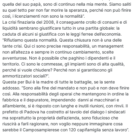
quella del suo papà, sono di continuo nella mia mente. Siamo saliti
su quel tetto per non far morire la speranza, perché non può finire
così, i licenziamenti non sono la normalità”.
La crisi finaziaria del 2008, il conseguente crollo di consumi e di
liquidità sembrano giustificare tutto in una partita globale: la
caduta di alcuni si giustifica con le leggi ferree dell’economia.
“Rifiutiamo questa normalità. Questa chiusura non è una delle
tante crisi. Qui ci sono precise responsabilità, un management
non all’altezza e sempre in continuo cambiamento, scelte
avventurose. Non è possibile che paghino i dipendenti e il
territorio. Ci sono le commesse, gli impianti sono di alta qualità,
perché si vuole chiudere? Perché non si garantiscono gli
ammortizzatori sociali?”.
Questa per Bui è la madre di tutte le battaglie, se la sente
addosso. “Sono alla fine del mandato e non può e non deve finire
così. Alla responsabilità degli operai che mantengono in ordine la
fabbrica e il depuratore, impendendo danni ai macchinari e
all’ambiente, si è risposto con lunghe e inutili riunioni, con rinvii. Il
prefetto di Padova ha costretto al tavolo del dialogo i sindacati
ma soprattutto la proprietà dell’azienda, sono fiducioso che
riuscirà a farli ragionare, non voglio neppure immaginare cosa
sarebbe il Camposampierese con 120 capifamiglia senza lavoro”.