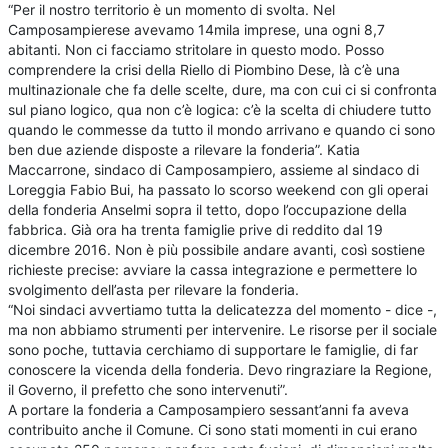
“Per il nostro territorio è un momento di svolta. Nel
Camposampierese avevamo 14mila imprese, una ogni 8,7
abitanti. Non ci facciamo stritolare in questo modo. Posso
comprendere la crisi della Riello di Piombino Dese, là c’è una
multinazionale che fa delle scelte, dure, ma con cui ci si confronta
sul piano logico, qua non c’è logica: c’è la scelta di chiudere tutto
quando le commesse da tutto il mondo arrivano e quando ci sono
ben due aziende disposte a rilevare la fonderia”. Katia
Maccarrone, sindaco di Camposampiero, assieme al sindaco di
Loreggia Fabio Bui, ha passato lo scorso weekend con gli operai
della fonderia Anselmi sopra il tetto, dopo l’occupazione della
fabbrica. Già ora ha trenta famiglie prive di reddito dal 19
dicembre 2016. Non è più possibile andare avanti, così sostiene
richieste precise: avviare la cassa integrazione e permettere lo
svolgimento dell’asta per rilevare la fonderia.
“Noi sindaci avvertiamo tutta la delicatezza del momento - dice -,
ma non abbiamo strumenti per intervenire. Le risorse per il sociale
sono poche, tuttavia cerchiamo di supportare le famiglie, di far
conoscere la vicenda della fonderia. Devo ringraziare la Regione,
il Governo, il prefetto che sono intervenuti”.
A portare la fonderia a Camposampiero sessant’anni fa aveva
contribuito anche il Comune. Ci sono stati momenti in cui erano