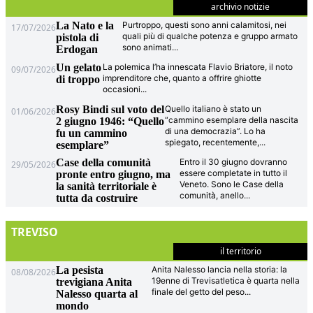
archivio notizie
La Nato e la
Purtroppo, questi sono anni calamitosi, nei
17/07/2026
quali più di qualche potenza e gruppo armato
pistola di
sono animati
...
Erdogan
Un gelato
La polemica l’ha innescata Flavio Briatore, il noto
09/07/2026
imprenditore che, quanto a offrire ghiotte
di troppo
occasioni
...
Rosy Bindi sul voto del
Quello italiano è stato un
01/06/2026
“cammino esemplare della nascita
2 giugno 1946: “Quello
di una democrazia”. Lo ha
fu un cammino
spiegato, recentemente,
...
esemplare”
Case della comunità
Entro il 30 giugno dovranno
29/05/2026
essere completate in tutto il
pronte entro giugno, ma
Veneto. Sono le Case della
la sanità territoriale è
comunità, anello
...
tutta da costruire
TREVISO
il territorio
La pesista
Anita Nalesso lancia nella storia: la
08/08/2026
19enne di Trevisatletica è quarta nella
trevigiana Anita
finale del getto del peso
...
Nalesso quarta al
mondo