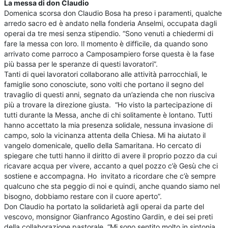
La messa di don Claudio
Domenica scorsa don Claudio Bosa ha preso i paramenti, qualche
arredo sacro ed è andato nella fonderia Anselmi, occupata dagli
operai da tre mesi senza stipendio. “Sono venuti a chiedermi di
fare la messa con loro. Il momento è difficile, da quando sono
arrivato come parroco a Camposampiero forse questa è la fase
più bassa per le speranze di questi lavoratori”.
Tanti di quei lavoratori collaborano alle attività parrocchiali, le
famiglie sono conosciute, sono volti che portano il segno del
travaglio di questi anni, segnato da un’azienda che non riusciva
più a trovare la direzione giusta. “Ho visto la partecipazione di
tutti durante la Messa, anche di chi solitamente è lontano. Tutti
hanno accettato la mia presenza solidale, nessuna invasione di
campo, solo la vicinanza attenta della Chiesa. Mi ha aiutato il
vangelo domenicale, quello della Samaritana. Ho cercato di
spiegare che tutti hanno il diritto di avere il proprio pozzo da cui
ricavare acqua per vivere, accanto a quel pozzo c’è Gesù che ci
sostiene e accompagna. Ho invitato a ricordare che c’è sempre
qualcuno che sta peggio di noi e quindi, anche quando siamo nel
bisogno, dobbiamo restare con il cuore aperto”.
Don Claudio ha portato la solidarietà agli operai da parte del
vescovo, monsignor Gianfranco Agostino Gardin, e dei sei preti
della collaborazione pastorale. “Mi sono sentito molto in sintonia