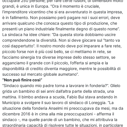
occupate 250 persone; per fare certe fusioni, di dimensioni molto
grandi, è unica in Europa. “Ora il momento è cruciale,
l’imprenditore vicentino che si era avventurato in questa impresa,
è in fallimento. Non possiamo però pagare noi i suoi errori, deve
arrivare qualcuno che conosca questo tipo di produzione, che
presenti un piano industriale finalmente degno di questo nome”.
La sindaca ha idee chiare: “Da questa storia dobbiamo uscire
comprendendone la diversità. Non si deve giocare sul “tanto va
così dappertutto”. Il nostro mondo deve poi imparare a fare rete,
piccolo forse non è più così bello, se ci mettiamo in rete, se
facciamo sinergia tra diverse imprese dello stesso settore, se
agganciamo il grande con il piccolo, l’offerta si ampia e la
disponibilità di credito diventa maggiore, mentre le possibilità di
successo sul mercato globale aumetano”.
“Non può finire così”
“Sindaco quando mio padre torna a lavorare in fonderia?”. Glielo
grida un bambino di sei anni dall’altra parte della strada, una
mattina. Il bimbo andava a scuola, Fabio Bui stava andando in
Municipio a svolgere il suo lavoro di sindaco di Loreggia. “La
situazione della fonderia Anselmi mi preoccupava da mesi, ma da
dicembre 2016 è in cima alla mie preoccupazioni - afferma il
sindaco -, ma quelle parole di un bambino, che mi attribuiva la
straordinaria capacità di risolvere tutte le situazioni, in particolare