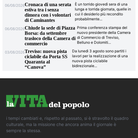
Cronaca di una serata
È un torrido giovedì sera di una
06/08/2026
lunga e torrida giornata, quelle in
estiva tra i senza
cui il desiderio più recondito
dimora con i volontari
probabilmente
...
di Caminantes
Chiude la sede di Piazza
Prima conferenza stampa del
06/08/2026
nuovo presidente della Camera
Borsa: da settembre
di Commercio di Treviso,
trasloco della Camera di
Belluno e Dolomiti
...
commercio
Treviso: nuova pista
Da lunedì 3 agosto sono partiti i
03/08/2026
lavori per la realizzazione di una
ciclabile da Porta SS
nuova pista ciclabile
Quaranta al
bidirezionale
...
“Canova”
i tempi cambiati e, rispetto al passato, si è stravolto il quadro
culturale, ma la missione che ancora anima il giornale è
sempre la stessa.