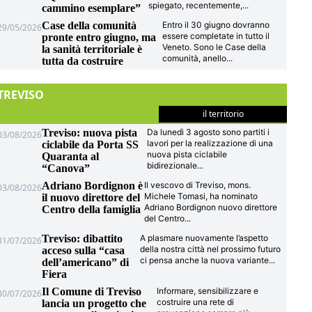
spiegato, recentemente,
...
cammino esemplare”
Case della comunità
Entro il 30 giugno dovranno
29/05/2026
essere completate in tutto il
pronte entro giugno, ma
Veneto. Sono le Case della
la sanità territoriale è
comunità, anello
...
tutta da costruire
TREVISO
il territorio
Treviso: nuova pista
Da lunedì 3 agosto sono partiti i
03/08/2026
lavori per la realizzazione di una
ciclabile da Porta SS
nuova pista ciclabile
Quaranta al
bidirezionale
...
“Canova”
Adriano Bordignon è
Il vescovo di Treviso, mons.
03/08/2026
Michele Tomasi, ha nominato
il nuovo direttore del
Adriano Bordignon nuovo direttore
Centro della famiglia
del Centro
...
Treviso: dibattito
A plasmare nuovamente l’aspetto
31/07/2026
della nostra città nel prossimo futuro
acceso sulla “casa
ci pensa anche la nuova variante
...
dell’americano” di
Fiera
Il Comune di Treviso
Informare, sensibilizzare e
30/07/2026
costruire una rete di
lancia un progetto che