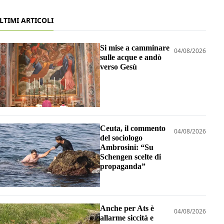
LTIMI ARTICOLI
Si mise a camminare
04/08/2026
sulle acque e andò
verso Gesù
Ceuta, il commento
04/08/2026
del sociologo
Ambrosini: “Su
Schengen scelte di
propaganda”
Anche per Ats è
04/08/2026
allarme siccità e