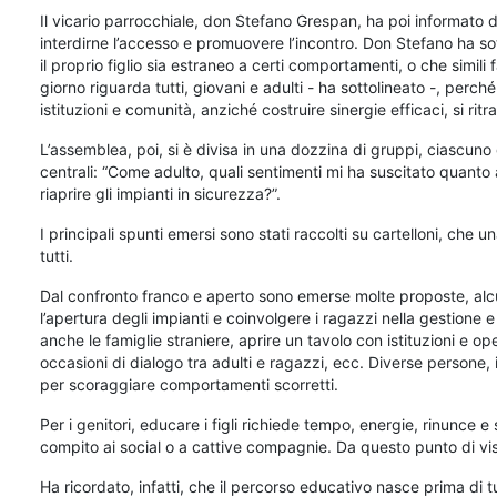
Il vicario parrocchiale, don Stefano Grespan, ha poi informato d
interdirne l’accesso e promuovere l’incontro. Don Stefano ha s
il proprio figlio sia estraneo a certi comportamenti, o che simili
giorno riguarda tutti, giovani e adulti - ha sottolineato -, perc
istituzioni e comunità, anziché costruire sinergie efficaci, si r
L’assemblea, poi, si è divisa in una dozzina di gruppi, ciascun
centrali: “Come adulto, quali sentimenti mi ha suscitato quanto 
riaprire gli impianti in sicurezza?”.
I principali spunti emersi sono stati raccolti su cartelloni, che
tutti.
Dal confronto franco e aperto sono emerse molte proposte, alcu
l’apertura degli impianti e coinvolgere i ragazzi nella gestione 
anche le famiglie straniere, aprire un tavolo con istituzioni e o
occasioni di dialogo tra adulti e ragazzi, ecc. Diverse persone, in
per scoraggiare comportamenti scorretti.
Per i genitori, educare i figli richiede tempo, energie, rinunce e 
compito ai social o a cattive compagnie. Da questo punto di vi
Ha ricordato, infatti, che il percorso educativo nasce prima di tutt