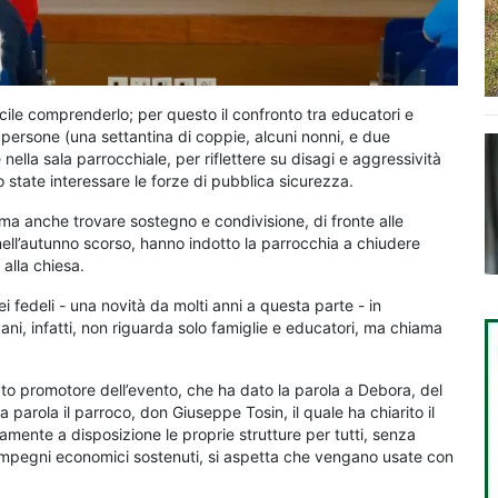
cile comprenderlo; per questo il confronto tra educatori e
persone (una settantina di coppie, alcuni nonni, e due
 nella sala parrocchiale, per riflettere su disagi e aggressività
o state interessare le forze di pubblica sicurezza.
 ma anche trovare sostegno e condivisione, di fronte alle
ell’autunno scorso, hanno indotto la parrocchia a chiudere
alla chiesa.
 fedeli - una novità da molti anni a questa parte - in
ani, infatti, non riguarda solo famiglie e educatori, ma chiama
ato promotore dell’evento, che ha dato la parola a Debora, del
la parola il parroco, don Giuseppe Tosin, il quale ha chiarito il
amente a disposizione le proprie strutture per tutti, senza
 impegni economici sostenuti, si aspetta che vengano usate con