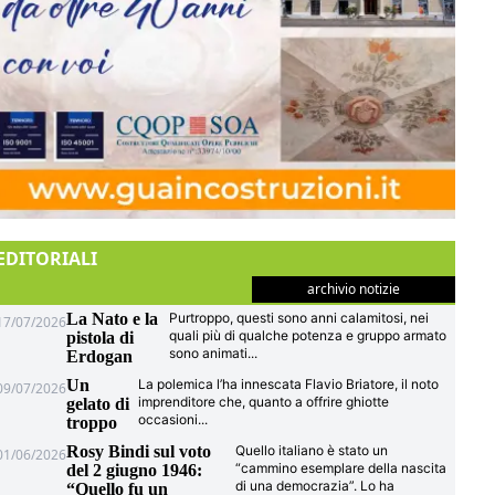
EDITORIALI
archivio notizie
La Nato e la
Purtroppo, questi sono anni calamitosi, nei
17/07/2026
quali più di qualche potenza e gruppo armato
pistola di
sono animati
...
Erdogan
Un
La polemica l’ha innescata Flavio Briatore, il noto
09/07/2026
imprenditore che, quanto a offrire ghiotte
gelato di
occasioni
...
troppo
Rosy Bindi sul voto
Quello italiano è stato un
01/06/2026
“cammino esemplare della nascita
del 2 giugno 1946:
di una democrazia”. Lo ha
“Quello fu un