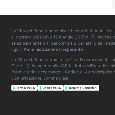
La Vita del Popolo percepisce i contributi pubblici all’
al decreto legislativo 15 maggio 2017, n. 70. Indicazi
sensi della lettera f) del comma 2 dell'art. 5 del me
Lgs. -
Amministrazione trasparente
La Vita del Popolo, tramite la Fisc (Federazione Itali
Cattolici), ha aderito allo IAP (Istituto dell’Autodiscipl
Pubblicitaria) accettando il Codice di Autodisciplina 
Comunicazione Commerciale
Privacy Policy
Cookie Policy
Termini e Condizioni