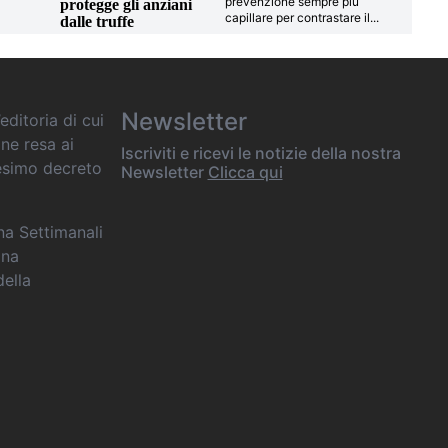
prevenzione sempre più
protegge gli anziani
capillare per contrastare il
...
dalle truffe
Newsletter
editoria di cui
one resa ai
Iscriviti e ricevi le notizie della nostra
desimo decreto
Newsletter
Clicca qui
ana Settimanali
ina
della