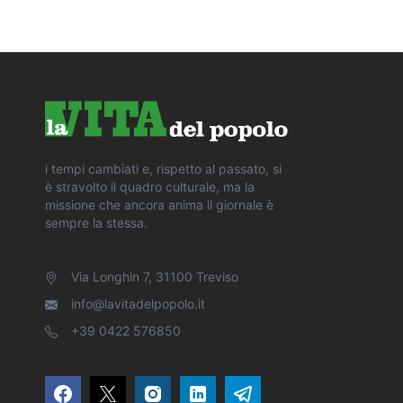
i tempi cambiati e, rispetto al passato, si
è stravolto il quadro culturale, ma la
missione che ancora anima il giornale è
sempre la stessa.
Via Longhin 7, 31100 Treviso
info@lavitadelpopolo.it
+39 0422 576850