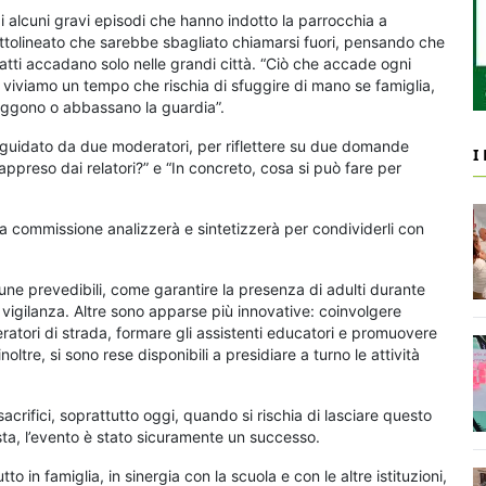
i alcuni gravi episodi che hanno indotto la parrocchia a
ottolineato che sarebbe sbagliato chiamarsi fuori, pensando che
 fatti accadano solo nelle grandi città. “Ciò che accade ogni
hé viviamo un tempo che rischia di sfuggire di mano se famiglia,
itraggono o abbassano la guardia”.
o guidato da due moderatori, per riflettere su due domande
I
appreso dai relatori?” e “In concreto, cosa si può fare per
 una commissione analizzerà e sintetizzerà per condividerli con
ne prevedibili, come garantire la presenza di adulti durante
e vigilanza. Altre sono apparse più innovative: coinvolgere
peratori di strada, formare gli assistenti educatori e promuovere
oltre, si sono rese disponibili a presidiare a turno le attività
sacrifici, soprattutto oggi, quando si rischia di lasciare questo
sta, l’evento è stato sicuramente un successo.
o in famiglia, in sinergia con la scuola e con le altre istituzioni,