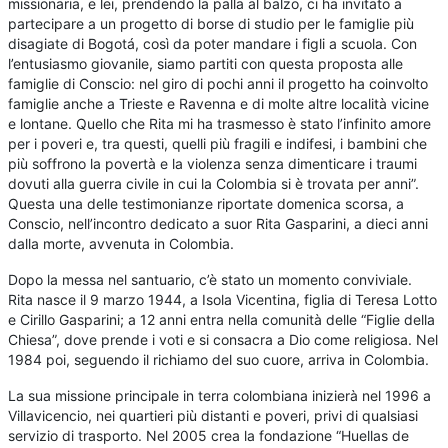
missionaria, e lei, prendendo la palla al balzo, ci ha invitato a
partecipare a un progetto di borse di studio per le famiglie più
disagiate di Bogotá, così da poter mandare i figli a scuola. Con
l’entusiasmo giovanile, siamo partiti con questa proposta alle
famiglie di Conscio: nel giro di pochi anni il progetto ha coinvolto
famiglie anche a Trieste e Ravenna e di molte altre località vicine
e lontane. Quello che Rita mi ha trasmesso è stato l’infinito amore
per i poveri e, tra questi, quelli più fragili e indifesi, i bambini che
più soffrono la povertà e la violenza senza dimenticare i traumi
dovuti alla guerra civile in cui la Colombia si è trovata per anni”.
Questa una delle testimonianze riportate domenica scorsa, a
Conscio, nell’incontro dedicato a suor Rita Gasparini, a dieci anni
dalla morte, avvenuta in Colombia.
Dopo la messa nel santuario, c’è stato un momento conviviale.
Rita nasce il 9 marzo 1944, a Isola Vicentina, figlia di Teresa Lotto
e Cirillo Gasparini; a 12 anni entra nella comunità delle “Figlie della
Chiesa”, dove prende i voti e si consacra a Dio come religiosa. Nel
1984 poi, seguendo il richiamo del suo cuore, arriva in Colombia.
La sua missione principale in terra colombiana inizierà nel 1996 a
Villavicencio, nei quartieri più distanti e poveri, privi di qualsiasi
servizio di trasporto. Nel 2005 crea la fondazione “Huellas de