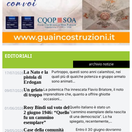
EDITORIALI
archivio notizie
La Nato e la
Purtroppo, questi sono anni calamitosi, nei
17/07/2026
quali più di qualche potenza e gruppo armato
pistola di
sono animati
...
Erdogan
Un gelato
La polemica l’ha innescata Flavio Briatore, il noto
09/07/2026
imprenditore che, quanto a offrire ghiotte
di troppo
occasioni
...
Rosy Bindi sul voto del
Quello italiano è stato un
01/06/2026
“cammino esemplare della nascita
2 giugno 1946: “Quello
di una democrazia”. Lo ha
fu un cammino
spiegato, recentemente,
...
esemplare”
Case della comunità
Entro il 30 giugno dovranno
29/05/2026