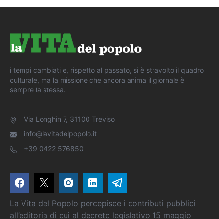
i tempi cambiati e, rispetto al passato, si è stravolto il quadro
culturale, ma la missione che ancora anima il giornale è
sempre la stessa.
Via Longhin 7, 31100 Treviso
info@lavitadelpopolo.it
+39 0422 576850
La Vita del Popolo percepisce i contributi pubblici
all’editoria di cui al decreto legislativo 15 maggio