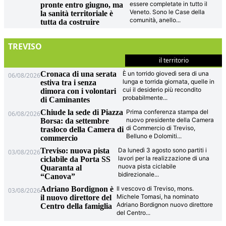
essere completate in tutto il
pronte entro giugno, ma
Veneto. Sono le Case della
la sanità territoriale è
comunità, anello
...
tutta da costruire
TREVISO
il territorio
Cronaca di una serata
È un torrido giovedì sera di una
06/08/2026
lunga e torrida giornata, quelle in
estiva tra i senza
cui il desiderio più recondito
dimora con i volontari
probabilmente
...
di Caminantes
Chiude la sede di Piazza
Prima conferenza stampa del
06/08/2026
nuovo presidente della Camera
Borsa: da settembre
di Commercio di Treviso,
trasloco della Camera di
Belluno e Dolomiti
...
commercio
Treviso: nuova pista
Da lunedì 3 agosto sono partiti i
03/08/2026
lavori per la realizzazione di una
ciclabile da Porta SS
nuova pista ciclabile
Quaranta al
bidirezionale
...
“Canova”
Adriano Bordignon è
Il vescovo di Treviso, mons.
03/08/2026
Michele Tomasi, ha nominato
il nuovo direttore del
Adriano Bordignon nuovo direttore
Centro della famiglia
del Centro
...