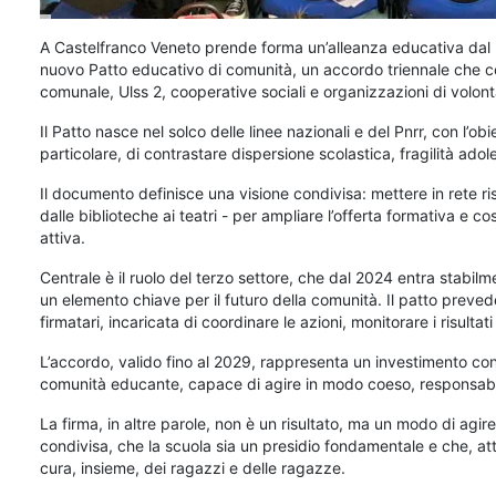
A
Castelfranco Veneto prende forma un’alleanza educativa dal prof
nuovo Patto educativo di comunità, un accordo triennale che coin
comunale, Ulss 2, cooperative sociali e organizzazioni di volont
Il Patto nasce nel solco delle linee nazionali e del Pnrr, con l’obi
particolare, di contrastare dispersione scolastica, fragilità ado
Il documento definisce una visione condivisa: mettere in rete ris
dalle biblioteche ai teatri - per ampliare l’offerta formativa e co
attiva.
Centrale è il ruolo del terzo settore, che dal 2024 entra stabi
un elemento chiave per il futuro della comunità. Il patto preved
firmatari, incaricata di coordinare le azioni, monitorare i risulta
L’accordo, valido fino al 2029, rappresenta un investimento con
comunità educante, capace di agire in modo coeso, responsabil
La firma, in altre parole, non è un risultato, ma un modo di agi
condivisa, che la scuola sia un presidio fondamentale e che, a
cura, insieme, dei ragazzi e delle ragazze.