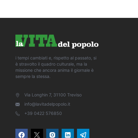
i tempi cambiati e, rispetto al passato, si
è stravolto il quadro culturale, ma la
missione che ancora anima il giornale è
sempre la stessa.
Via Longhin 7, 31100 Treviso
info@lavitadelpopolo.it
+39 0422 576850