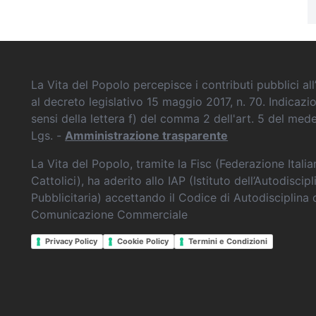
La Vita del Popolo percepisce i contributi pubblici all’
al decreto legislativo 15 maggio 2017, n. 70. Indicazi
sensi della lettera f) del comma 2 dell'art. 5 del me
Lgs. -
Amministrazione trasparente
La Vita del Popolo, tramite la Fisc (Federazione Itali
Cattolici), ha aderito allo IAP (Istituto dell’Autodiscipl
Pubblicitaria) accettando il Codice di Autodisciplina 
Comunicazione Commerciale
Privacy Policy
Cookie Policy
Termini e Condizioni