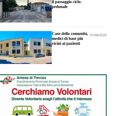
il passaggio ciclo-
pedonale
Case della comunità,
07/08/2026
medici di base più
vicini ai pazienti