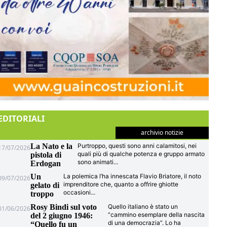
EDITORIALI
archivio notizie
La Nato e la
Purtroppo, questi sono anni calamitosi, nei
17/07/2026
quali più di qualche potenza e gruppo armato
pistola di
sono animati
...
Erdogan
Un
La polemica l’ha innescata Flavio Briatore, il noto
09/07/2026
imprenditore che, quanto a offrire ghiotte
gelato di
occasioni
...
troppo
Rosy Bindi sul voto
Quello italiano è stato un
01/06/2026
“cammino esemplare della nascita
del 2 giugno 1946:
di una democrazia”. Lo ha
“Quello fu un