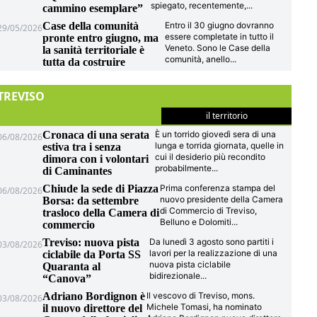
spiegato, recentemente,
...
cammino esemplare”
Case della comunità
Entro il 30 giugno dovranno
29/05/2026
essere completate in tutto il
pronte entro giugno, ma
Veneto. Sono le Case della
la sanità territoriale è
comunità, anello
...
tutta da costruire
TREVISO
il territorio
Cronaca di una serata
È un torrido giovedì sera di una
06/08/2026
lunga e torrida giornata, quelle in
estiva tra i senza
cui il desiderio più recondito
dimora con i volontari
probabilmente
...
di Caminantes
Chiude la sede di Piazza
Prima conferenza stampa del
06/08/2026
nuovo presidente della Camera
Borsa: da settembre
di Commercio di Treviso,
trasloco della Camera di
Belluno e Dolomiti
...
commercio
Treviso: nuova pista
Da lunedì 3 agosto sono partiti i
03/08/2026
lavori per la realizzazione di una
ciclabile da Porta SS
nuova pista ciclabile
Quaranta al
bidirezionale
...
“Canova”
Adriano Bordignon è
Il vescovo di Treviso, mons.
03/08/2026
Michele Tomasi, ha nominato
il nuovo direttore del