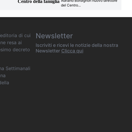
Adriano Bordignon nuovo direttore
Centro della famiglia
del Centro
...
Newsletter
editoria di cui
one resa ai
Iscriviti e ricevi le notizie della nostra
desimo decreto
Newsletter
Clicca qui
ana Settimanali
ina
della