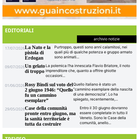
EDITORIALI
archivio notizie
La Nato e la
Purtroppo, questi sono anni calamitosi, nei
17/07/2026
quali più di qualche potenza e gruppo armato
pistola di
sono animati
...
Erdogan
Un gelato
La polemica l’ha innescata Flavio Briatore, il noto
09/07/2026
imprenditore che, quanto a offrire ghiotte
di troppo
occasioni
...
Rosy Bindi sul voto del
Quello italiano è stato un
01/06/2026
“cammino esemplare della nascita
2 giugno 1946: “Quello
di una democrazia”. Lo ha
fu un cammino
spiegato, recentemente,
...
esemplare”
Case della comunità
Entro il 30 giugno dovranno
29/05/2026
essere completate in tutto il
pronte entro giugno, ma
Veneto. Sono le Case della
la sanità territoriale è
comunità, anello
...
tutta da costruire