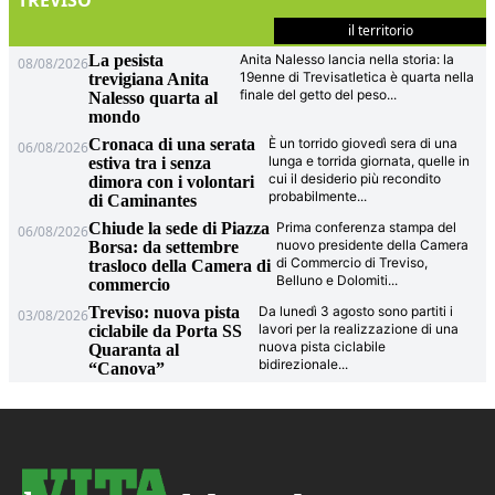
TREVISO
il territorio
La pesista
Anita Nalesso lancia nella storia: la
08/08/2026
19enne di Trevisatletica è quarta nella
trevigiana Anita
finale del getto del peso
...
Nalesso quarta al
mondo
Cronaca di una serata
È un torrido giovedì sera di una
06/08/2026
lunga e torrida giornata, quelle in
estiva tra i senza
cui il desiderio più recondito
dimora con i volontari
probabilmente
...
di Caminantes
Chiude la sede di Piazza
Prima conferenza stampa del
06/08/2026
nuovo presidente della Camera
Borsa: da settembre
di Commercio di Treviso,
trasloco della Camera di
Belluno e Dolomiti
...
commercio
Treviso: nuova pista
Da lunedì 3 agosto sono partiti i
03/08/2026
lavori per la realizzazione di una
ciclabile da Porta SS
nuova pista ciclabile
Quaranta al
bidirezionale
...
“Canova”