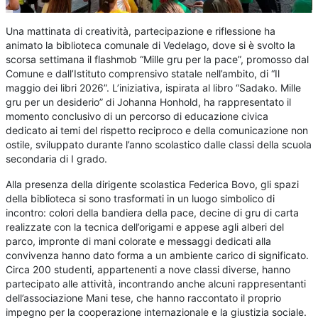
Una mattinata di creatività, partecipazione e riflessione ha
animato la biblioteca comunale di Vedelago, dove si è svolto la
scorsa settimana il flashmob “Mille gru per la pace”, promosso dal
Comune e dall’Istituto comprensivo statale nell’ambito, di “Il
maggio dei libri 2026”. L’iniziativa, ispirata al libro “Sadako. Mille
gru per un desiderio” di Johanna Honhold, ha rappresentato il
momento conclusivo di un percorso di educazione civica
dedicato ai temi del rispetto reciproco e della comunicazione non
ostile, sviluppato durante l’anno scolastico dalle classi della scuola
secondaria di I grado.
Alla presenza della dirigente scolastica Federica Bovo, gli spazi
della biblioteca si sono trasformati in un luogo simbolico di
incontro: colori della bandiera della pace, decine di gru di carta
realizzate con la tecnica dell’origami e appese agli alberi del
parco, impronte di mani colorate e messaggi dedicati alla
convivenza hanno dato forma a un ambiente carico di significato.
Circa 200 studenti, appartenenti a nove classi diverse, hanno
partecipato alle attività, incontrando anche alcuni rappresentanti
dell’associazione Mani tese, che hanno raccontato il proprio
impegno per la cooperazione internazionale e la giustizia sociale.