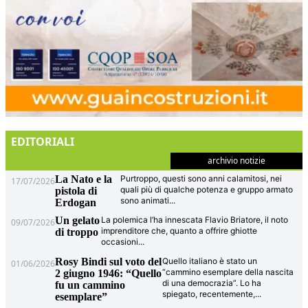
EDITORIALI
archivio notizie
La Nato e la
Purtroppo, questi sono anni calamitosi, nei
17/07/2026
quali più di qualche potenza e gruppo armato
pistola di
sono animati
...
Erdogan
Un gelato
La polemica l’ha innescata Flavio Briatore, il noto
09/07/2026
imprenditore che, quanto a offrire ghiotte
di troppo
occasioni
...
Rosy Bindi sul voto del
Quello italiano è stato un
01/06/2026
“cammino esemplare della nascita
2 giugno 1946: “Quello
di una democrazia”. Lo ha
fu un cammino
spiegato, recentemente,
...
esemplare”