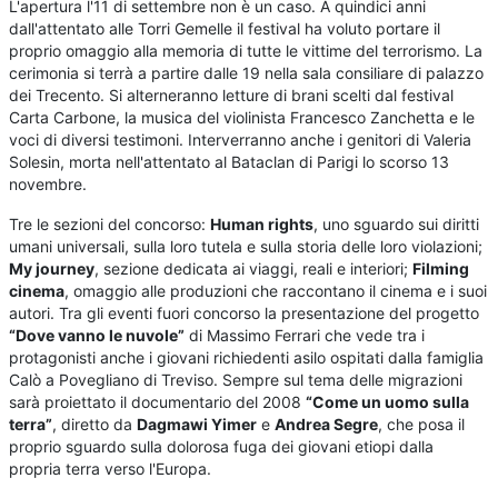
L'apertura l'11 di settembre non è un caso. A quindici anni
dall'attentato alle Torri Gemelle il festival ha voluto portare il
proprio omaggio alla memoria di tutte le vittime del terrorismo. La
cerimonia si terrà a partire dalle 19 nella sala consiliare di palazzo
dei Trecento. Si alterneranno letture di brani scelti dal festival
Carta Carbone, la musica del violinista Francesco Zanchetta e le
voci di diversi testimoni. Interverranno anche i genitori di Valeria
Solesin, morta nell'attentato al Bataclan di Parigi lo scorso 13
novembre.
Tre le sezioni del concorso:
Human rights
, uno sguardo sui diritti
umani universali, sulla loro tutela e sulla storia delle loro violazioni;
My journey
, sezione dedicata ai viaggi, reali e interiori;
Filming
cinema
, omaggio alle produzioni che raccontano il cinema e i suoi
autori. Tra gli eventi fuori concorso la presentazione del progetto
“Dove vanno le nuvole”
di Massimo Ferrari che vede tra i
protagonisti anche i giovani richiedenti asilo ospitati dalla famiglia
Calò a Povegliano di Treviso. Sempre sul tema delle migrazioni
sarà proiettato il documentario del 2008
“Come un uomo sulla
terra”
, diretto da
Dagmawi Yimer
e
Andrea Segre
, che posa il
proprio sguardo sulla dolorosa fuga dei giovani etiopi dalla
propria terra verso l'Europa.