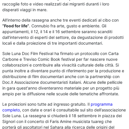
raccoglie foto e video realizzati dai migranti duranti i loro
disperati viaggi in mare.
All'interno della rassegna anche tre eventi dedicati al cibo con
“Food for life”
. Connubio fra arte, gusto e ambiente. Gli
appuntamenti, il 12, il 14 e il 16 settembre saranno scanditi
dall'intervento di esperti del settore, da degustazione di prodotti
locali e dalla proiezione di tre importanti documentari.
Sole Luna Doc Film Festival ha firmato un protocollo con Carta
Carbone e Treviso Comic Book festival per far nascere nuove
collaborazioni e contribuire alla vivacità culturale della città. Si
punta inoltre a diventare punto di riferimento per la produzione e
distribuzione di film documentari anche con la partnership con
Doc.it Associazione documentaristi italiani. Alcune delle pellicole
in gara quest'anno diventeranno materiale per un progetto più
ampio per la diffusione nelle scuole delle tematiche affrontate.
Le proiezioni sono tutte ad ingresso gratuito. Il
programma
completo
, con date e orari è consultabile sul sito dell'associazione
Sole Luna. La rassegna si chiuderà il 18 settembre in piazza dei
Signori con il concerto di Faris Amine musicista tuareg che
porterà gli ascoltatori nel Sahara alla ricerca delle origini del