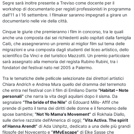
Segre sarà inoltre presente a Treviso come docente per il
workshop di documentario per registi professionisti in programma
dall'11 a l 16 settembre. I filmaker saranno impegnati a girare un
documentario nelle vie della città.
Cinque le giurie che premieranno i film in concorso, tra le quali
anche una composta dai sei richiedenti asilo ospitati dalla famiglia
Calò, che assegneranno un premio al miglior film sul tema delle
migrazioni e una composta dagli studenti del liceo artistico, dello
scientifico Da Vinci e del turistico Mazzotti. Un premio particolare
sarà assegnato alla memoria del regista Rubino Rubini, tra i
fondatori del festival nato nel 2005 a Palermo.
Tra le tematiche delle pellicole selezionate dai direttori artistici
Chiara Andrich e Andrea Mura quello del dramma del terremoto
che entra nel festival con il film di Emiliano Dante
“Habitat – Note
personali”
che narra la vita degli aquilani dopo il sisma. Da
segnalare
“The bride of the Nile”
di Edouard Mills- Affif che
prende di petto il tema dei diritti delle donne e il fenomeno delle
spose bambine;
“Not Yo Mama's Movement”
di Rokhaia Diallo,
sulle derive razziste dell'America di oggi;
“Vita Activa. The spirit
of Hanna Arendt”
di Ada Ushpitz, dedicato a una delle più grandi
filosofe del Novecento e
“#MyEscape”
di Elke Sasse che