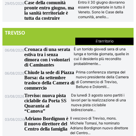
Case della comunità
Entro il 30 giugno dovranno
29/05/2026
essere completate in tutto il
pronte entro giugno, ma
Veneto. Sono le Case della
la sanità territoriale è
comunità, anello
...
tutta da costruire
TREVISO
il territorio
Cronaca di una serata
È un torrido giovedì sera di una
06/08/2026
lunga e torrida giornata, quelle in
estiva tra i senza
cui il desiderio più recondito
dimora con i volontari
probabilmente
...
di Caminantes
Chiude la sede di Piazza
Prima conferenza stampa del
06/08/2026
nuovo presidente della Camera
Borsa: da settembre
di Commercio di Treviso,
trasloco della Camera di
Belluno e Dolomiti
...
commercio
Treviso: nuova pista
Da lunedì 3 agosto sono partiti i
03/08/2026
lavori per la realizzazione di una
ciclabile da Porta SS
nuova pista ciclabile
Quaranta al
bidirezionale
...
“Canova”
Adriano Bordignon è
Il vescovo di Treviso, mons.
03/08/2026
Michele Tomasi, ha nominato
il nuovo direttore del
Adriano Bordignon nuovo direttore
Centro della famiglia
del Centro
...