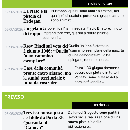
archivio notizie
La Nato e la
Purtroppo, questi sono anni calamitosi, nei
17/07/2026
quali più di qualche potenza e gruppo armato
pistola di
sono animati
...
Erdogan
Un gelato
La polemica l’ha innescata Flavio Briatore, il noto
09/07/2026
imprenditore che, quanto a offrire ghiotte
di troppo
occasioni
...
Rosy Bindi sul voto del
Quello italiano è stato un
01/06/2026
“cammino esemplare della nascita
2 giugno 1946: “Quello
di una democrazia”. Lo ha
fu un cammino
spiegato, recentemente,
...
esemplare”
Case della comunità
Entro il 30 giugno dovranno
29/05/2026
essere completate in tutto il
pronte entro giugno, ma
Veneto. Sono le Case della
la sanità territoriale è
comunità, anello
...
tutta da costruire
TREVISO
il territorio
Treviso: nuova pista
Da lunedì 3 agosto sono partiti i
03/08/2026
lavori per la realizzazione di una
ciclabile da Porta SS
nuova pista ciclabile
Quaranta al
bidirezionale
...
“Canova”