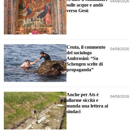
04/08/2026
sulle acque e andò
verso Gesù
Ceuta, il commento
04/08/2026
del sociologo
Ambrosini: “Su
Schengen scelte di
propaganda”
Anche per Ats è
04/08/2026
allarme siccità e
manda una lettera ai
sindaci