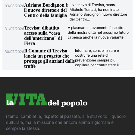
Adriano Bordignon è
Il vescovo di Treviso, mons.
03/08/2026
Michele Tomasi, ha nominato
il nuovo direttore del
Adriano Bordignon nuovo direttore
Centro della famiglia
del Centro
...
Treviso: dibattito
A plasmare nuovamente l’aspetto
31/07/2026
della nostra città nel prossimo futuro
acceso sulla “casa
ci pensa anche la nuova variante
...
dell’americano” di
Fiera
Il Comune di Treviso
Informare, sensibilizzare e
30/07/2026
costruire una rete di
lancia un progetto che
prevenzione sempre più
protegge gli anziani dalle
capillare per contrastare il
...
truffe
i tempi cambiati e, rispetto al passato, si è stravolto il quadro
culturale, ma la missione che ancora anima il giornale è
sempre la stessa.