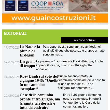
EDITORIALI
archivio notizie
La Nato e la
Purtroppo, questi sono anni calamitosi, nei
17/07/2026
quali più di qualche potenza e gruppo armato
pistola di
sono animati
...
Erdogan
Un gelato
La polemica l’ha innescata Flavio Briatore, il noto
09/07/2026
imprenditore che, quanto a offrire ghiotte
di troppo
occasioni
...
Rosy Bindi sul voto del
Quello italiano è stato un
01/06/2026
“cammino esemplare della nascita
2 giugno 1946: “Quello
di una democrazia”. Lo ha
fu un cammino
spiegato, recentemente,
...
esemplare”
Case della comunità
Entro il 30 giugno dovranno
29/05/2026
essere completate in tutto il
pronte entro giugno, ma
Veneto. Sono le Case della
la sanità territoriale è
comunità, anello
...
tutta da costruire