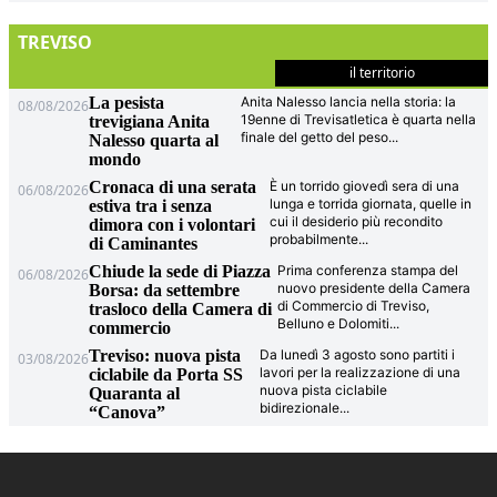
TREVISO
il territorio
La pesista
Anita Nalesso lancia nella storia: la
08/08/2026
19enne di Trevisatletica è quarta nella
trevigiana Anita
finale del getto del peso
...
Nalesso quarta al
mondo
Cronaca di una serata
È un torrido giovedì sera di una
06/08/2026
lunga e torrida giornata, quelle in
estiva tra i senza
cui il desiderio più recondito
dimora con i volontari
probabilmente
...
di Caminantes
Chiude la sede di Piazza
Prima conferenza stampa del
06/08/2026
nuovo presidente della Camera
Borsa: da settembre
di Commercio di Treviso,
trasloco della Camera di
Belluno e Dolomiti
...
commercio
Treviso: nuova pista
Da lunedì 3 agosto sono partiti i
03/08/2026
lavori per la realizzazione di una
ciclabile da Porta SS
nuova pista ciclabile
Quaranta al
bidirezionale
...
“Canova”