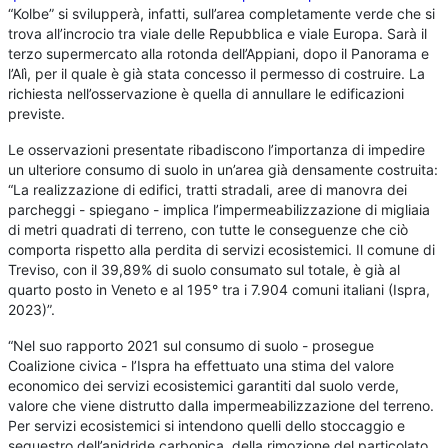
“Kolbe” si svilupperà, infatti, sull’area completamente verde che si
trova all’incrocio tra viale delle Repubblica e viale Europa. Sarà il
terzo supermercato alla rotonda dell’Appiani, dopo il Panorama e
l’Alì, per il quale è già stata concesso il permesso di costruire. La
richiesta nell’osservazione è quella di annullare le edificazioni
previste.
Le osservazioni presentate ribadiscono l’importanza di impedire
un ulteriore consumo di suolo in un’area già densamente costruita:
“La realizzazione di edifici, tratti stradali, aree di manovra dei
parcheggi - spiegano - implica l’impermeabilizzazione di migliaia
di metri quadrati di terreno, con tutte le conseguenze che ciò
comporta rispetto alla perdita di servizi ecosistemici. Il comune di
Treviso, con il 39,89% di suolo consumato sul totale, è già al
quarto posto in Veneto e al 195° tra i 7.904 comuni italiani (Ispra,
2023)”.
“Nel suo rapporto 2021 sul consumo di suolo - prosegue
Coalizione civica - l’Ispra ha effettuato una stima del valore
economico dei servizi ecosistemici garantiti dal suolo verde,
valore che viene distrutto dalla impermeabilizzazione del terreno.
Per servizi ecosistemici si intendono quelli dello stoccaggio e
sequestro dell’anidride carbonica, della rimozione del particolato