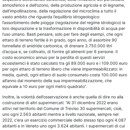
atmosferico e dell’ozono, della produzione agricola e di legname,
dell’impollinazione, della regolazione del microclima e tutto il
vasto ambito che riguarda l’equilibrio idrogeologico:
l’assorbimento delle piogge (regolazione del regime idrologico) la
loro depurazione e la trasformazione in disponibilità di acqua per
l’uso umano. Basti pensare, solo per fare degli esempi, che ogni
ettaro di terreno fertile è in grado, ogni anno, di assorbire 90
tonnellate di anidride carbonica, di drenare 3.750.000 litri
d’acqua e, se coltivato, di fornire gli alimenti per 6 persone. Il
costo economico annuo per la perdita di questi servizi
ecosistemici è stato calcolato tra gli 89.000 euro e i 109.000 euro
per ogni ettaro di terreno libero che viene impermeabilizzato: in
media, quindi, ogni ettaro di suolo consumato costa 100.000 euro
all’anno dal momento della sua impermeabilizzazione, che
equivale a 10 euro per ogni metro quadrato”.
Inoltre, la volontà dell’osservazione è anche quella di dire no alla
costruzione di altri supermercati: “Al 31 dicembre 2022 erano
attivi nel territorio del Comune di Treviso 30 supermercati, cioè,
uno ogni 2.563 abitanti mentre a livello nazionale, sempre nel
2022, c’era un esercizio commerciale dello stesso tipo ogni 4.087
abitanti e in Veneto uno ogni 3.624 abitanti. I supermercati di cui