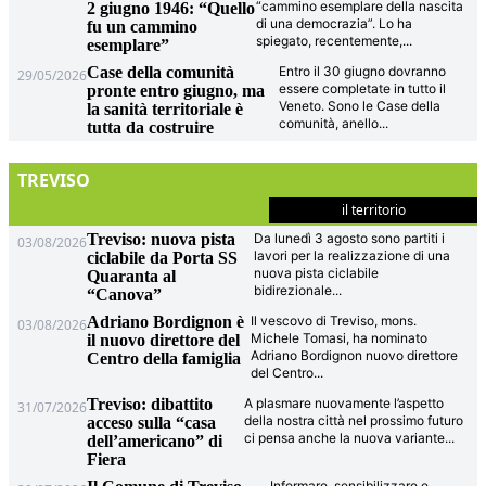
“cammino esemplare della nascita
2 giugno 1946: “Quello
di una democrazia”. Lo ha
fu un cammino
spiegato, recentemente,
...
esemplare”
Case della comunità
Entro il 30 giugno dovranno
29/05/2026
essere completate in tutto il
pronte entro giugno, ma
Veneto. Sono le Case della
la sanità territoriale è
comunità, anello
...
tutta da costruire
TREVISO
il territorio
Treviso: nuova pista
Da lunedì 3 agosto sono partiti i
03/08/2026
lavori per la realizzazione di una
ciclabile da Porta SS
nuova pista ciclabile
Quaranta al
bidirezionale
...
“Canova”
Adriano Bordignon è
Il vescovo di Treviso, mons.
03/08/2026
Michele Tomasi, ha nominato
il nuovo direttore del
Adriano Bordignon nuovo direttore
Centro della famiglia
del Centro
...
Treviso: dibattito
A plasmare nuovamente l’aspetto
31/07/2026
della nostra città nel prossimo futuro
acceso sulla “casa
ci pensa anche la nuova variante
...
dell’americano” di
Fiera
Informare, sensibilizzare e