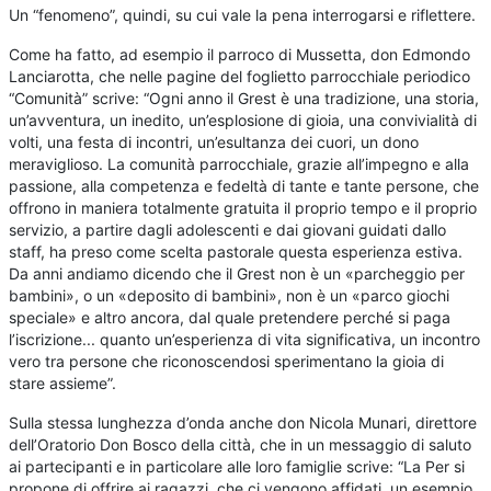
Un “fenomeno”, quindi, su cui vale la pena interrogarsi e riflettere.
Come ha fatto, ad esempio il parroco di Mussetta, don Edmondo
Lanciarotta, che nelle pagine del foglietto parrocchiale periodico
“Comunità” scrive: “Ogni anno il Grest è una tradizione, una storia,
un’avventura, un inedito, un’esplosione di gioia, una convivialità di
volti, una festa di incontri, un’esultanza dei cuori, un dono
meraviglioso. La comunità parrocchiale, grazie all’impegno e alla
passione, alla competenza e fedeltà di tante e tante persone, che
offrono in maniera totalmente gratuita il proprio tempo e il proprio
servizio, a partire dagli adolescenti e dai giovani guidati dallo
staff, ha preso come scelta pastorale questa esperienza estiva.
Da anni andiamo dicendo che il Grest non è un «parcheggio per
bambini», o un «deposito di bambini», non è un «parco giochi
speciale» e altro ancora, dal quale pretendere perché si paga
l’iscrizione... quanto un’esperienza di vita significativa, un incontro
vero tra persone che riconoscendosi sperimentano la gioia di
stare assieme”.
Sulla stessa lunghezza d’onda anche don Nicola Munari, direttore
dell’Oratorio Don Bosco della città, che in un messaggio di saluto
ai partecipanti e in particolare alle loro famiglie scrive: “La Per si
propone di offrire ai ragazzi, che ci vengono affidati, un esempio