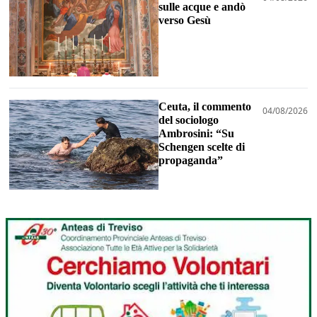
sulle acque e andò
verso Gesù
Ceuta, il commento
04/08/2026
del sociologo
Ambrosini: “Su
Schengen scelte di
propaganda”