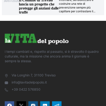
Il Comune di Treviso
30/07/2026
costruire una rete di
lancia un progetto che
prevenzione sempre più
protegge gli anziani dalle
capillare per contrastare il
...
truffe
i tempi cambiati e, rispetto al passato, si è stravolto il quadro
culturale, ma la missione che ancora anima il giornale è
sempre la stessa.
Via Longhin 7, 31100 Treviso
info@lavitadelpopolo.it
+39 0422 576850