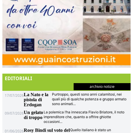
EDITORIALI
archivio notizie
La Nato e la
Purtroppo, questi sono anni calamitosi, nei
17/07/2026
quali più di qualche potenza e gruppo armato
pistola di
sono animati
...
Erdogan
Un gelato
La polemica l’ha innescata Flavio Briatore, il noto
09/07/2026
imprenditore che, quanto a offrire ghiotte
di troppo
occasioni
...
Rosy Bindi sul voto del
Quello italiano è stato un
01/06/2026