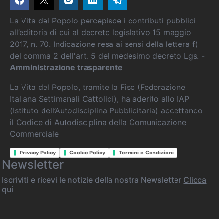
La Vita del Popolo percepisce i contributi pubblici
all’editoria di cui al decreto legislativo 15 maggio
2017, n. 70. Indicazione resa ai sensi della lettera f)
del comma 2 dell'art. 5 del medesimo decreto Lgs. -
Amministrazione trasparente
La Vita del Popolo, tramite la Fisc (Federazione
Italiana Settimanali Cattolici), ha aderito allo IAP
(Istituto dell’Autodisciplina Pubblicitaria) accettando
il Codice di Autodisciplina della Comunicazione
Commerciale
Privacy Policy
Cookie Policy
Termini e Condizioni
Newsletter
Iscriviti e ricevi le notizie della nostra Newsletter
Clicca
qui