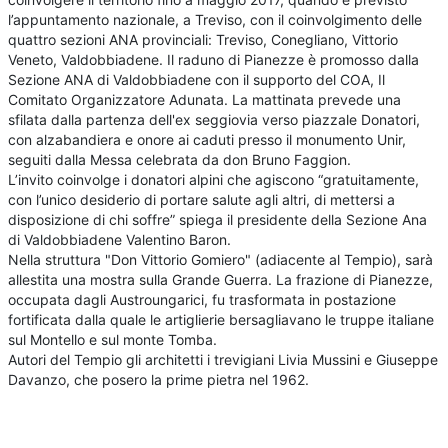
l’appuntamento nazionale, a Treviso, con il coinvolgimento delle
quattro sezioni ANA provinciali: Treviso, Conegliano, Vittorio
Veneto, Valdobbiadene. Il raduno di Pianezze è promosso dalla
Sezione ANA di Valdobbiadene con il supporto del COA, Il
Comitato Organizzatore Adunata. La mattinata prevede una
sfilata dalla partenza dell'ex seggiovia verso piazzale Donatori,
con alzabandiera e onore ai caduti presso il monumento Unir,
seguiti dalla Messa celebrata da don Bruno Faggion.
L’invito coinvolge i donatori alpini che agiscono “gratuitamente,
con l’unico desiderio di portare salute agli altri, di mettersi a
disposizione di chi soffre” spiega il presidente della Sezione Ana
di Valdobbiadene Valentino Baron.
Nella struttura "Don Vittorio Gomiero" (adiacente al Tempio), sarà
allestita una mostra sulla Grande Guerra. La frazione di Pianezze,
occupata dagli Austroungarici, fu trasformata in postazione
fortificata dalla quale le artiglierie bersagliavano le truppe italiane
sul Montello e sul monte Tomba.
Autori del Tempio gli architetti i trevigiani Livia Mussini e Giuseppe
Davanzo, che posero la prime pietra nel 1962.