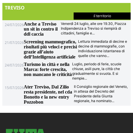
TREVISO
il territorio
Anche a Treviso
Venerdì 24 luglio, alle ore 19.30, Piazza
24/07/2026
Indipendenza a Treviso si riempirà di
un sit in contro il
cittadini, famiglie e
...
ddl caccia
Screening mammografico,
Lettura immediata di decine e
21/07/2026
decine di mammografie, con
risultati più veloci e precisi
individuazione istantanea di
grazie all’aiuto
quelle che vanno
...
dell’Intelligenza artificiale
Turismo in città e nella
Luglio, periodo di ferie, scuole
24/07/2026
chiuse, asili pure, la città che
Marca: forte crescita,
gradualmente si svuota. E si
non mancano le criticità
riempie
...
Ater Treviso, Dal Zilio
Il Consiglio regionale del Veneto,
15/07/2026
in attesa del Decreto del
resta presidente, nel cda
Presidente della Giunta
Bonotto e la new entry
regionale, ha nominato
...
Pozzobon