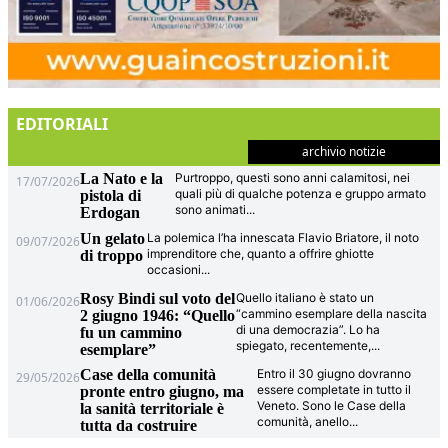
EDITORIALI
archivio notizie
La Nato e la
Purtroppo, questi sono anni calamitosi, nei
17/07/2026
quali più di qualche potenza e gruppo armato
pistola di
sono animati
...
Erdogan
Un gelato
La polemica l’ha innescata Flavio Briatore, il noto
09/07/2026
imprenditore che, quanto a offrire ghiotte
di troppo
occasioni
...
Rosy Bindi sul voto del
Quello italiano è stato un
01/06/2026
“cammino esemplare della nascita
2 giugno 1946: “Quello
di una democrazia”. Lo ha
fu un cammino
spiegato, recentemente,
...
esemplare”
Case della comunità
Entro il 30 giugno dovranno
29/05/2026
essere completate in tutto il
pronte entro giugno, ma
Veneto. Sono le Case della
la sanità territoriale è
comunità, anello
...
tutta da costruire