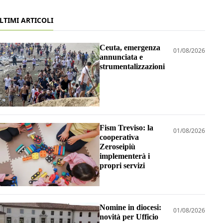
LTIMI ARTICOLI
Ceuta, emergenza
01/08/2026
annunciata e
strumentalizzazioni
Fism Treviso: la
01/08/2026
cooperativa
Zeroseipiù
implementerà i
propri servizi
Nomine in diocesi:
01/08/2026
novità per Ufficio