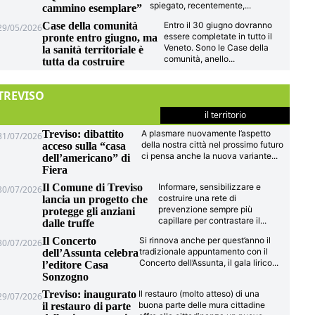
spiegato, recentemente,
...
cammino esemplare”
Case della comunità
Entro il 30 giugno dovranno
29/05/2026
essere completate in tutto il
pronte entro giugno, ma
Veneto. Sono le Case della
la sanità territoriale è
comunità, anello
...
tutta da costruire
TREVISO
il territorio
Treviso: dibattito
A plasmare nuovamente l’aspetto
31/07/2026
della nostra città nel prossimo futuro
acceso sulla “casa
ci pensa anche la nuova variante
...
dell’americano” di
Fiera
Il Comune di Treviso
Informare, sensibilizzare e
30/07/2026
costruire una rete di
lancia un progetto che
prevenzione sempre più
protegge gli anziani
capillare per contrastare il
...
dalle truffe
Il Concerto
Si rinnova anche per quest’anno il
30/07/2026
tradizionale appuntamento con il
dell’Assunta celebra
Concerto dell’Assunta, il gala lirico
...
l’editore Casa
Sonzogno
Treviso: inaugurato
Il restauro (molto atteso) di una
29/07/2026
buona parte delle mura cittadine
il restauro di parte