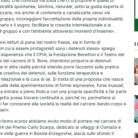
tuso, che continua «la sfida che ci si propone è quella di
ralità spontanea, istintiva, naturale, sotto la guida esperta di
rizzarla, ma anche di contenerla e canalizzarla verso vie
i gruppo; incoraggiare l’accettazione della propria individualità;
ario e il sogno; facilitare la crescita interrelazionale e la
il gruppo e con l’ambiente attraverso momenti d’insieme».
rsi istituti di pena del nostro Paese, sia in forma di
I
 in cui a essere protagonisti sono i detenuti stessi» spiega
L’esperienza che il CPIA, la Fondazione Benetton e il Teatro del
le del carcere di S. Bona, intendono proporre ai detenuti
e in altre realtà perché intende porre l’accento sulla pratica
e e creativa dei detenuti, sulla funzione terapeutica e
 relazionali e la cura di sé. Si tratta di una proposta che nasce
quella della sperimentazione di forme espressive, forse inusuali,
entrare a pieno titolo e con una propria specificità a far parte
rogetto possa trovare continuità e, perché no, permettere ai
di far conoscere alla società la realtà del carcere dando corpo e
ieri».
«l’anno scorso abbiamo avuto modo di portare nel carcere di
2014 del Premio Carlo Scarpa, dedicato ai villaggi di Osmače e
ne della guerra in Bosnia-Erzegovina, lascia sullo sfondo il