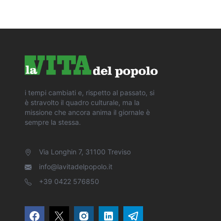
i tempi cambiati e, rispetto al passato, si
è stravolto il quadro culturale, ma la
missione che ancora anima il giornale è
sempre la stessa.
Via Longhin 7, 31100 Treviso
info@lavitadelpopolo.it
+39 0422 576850