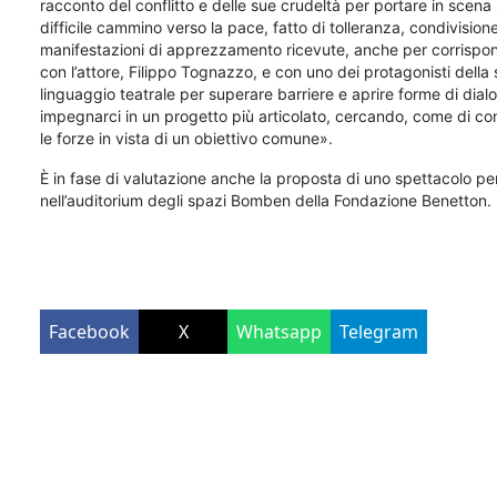
racconto del conflitto e delle sue crudeltà per portare in scen
difficile cammino verso la pace, fatto di tolleranza, condivision
manifestazioni di apprezzamento ricevute, anche per corrisponde
con l’attore, Filippo Tognazzo, e con uno dei protagonisti della st
linguaggio teatrale per superare barriere e aprire forme di dial
impegnarci in un progetto più articolato, cercando, come di consu
le forze in vista di un obiettivo comune».
È in fase di valutazione anche la proposta di uno spettacolo per 
nell’auditorium degli spazi Bomben della Fondazione Benetton.
Facebook
X
Whatsapp
Telegram