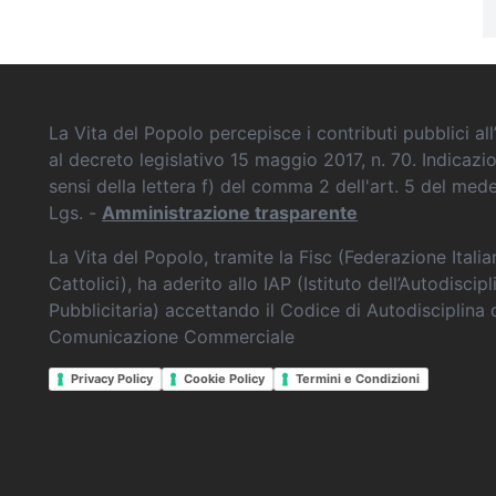
La Vita del Popolo percepisce i contributi pubblici all’
al decreto legislativo 15 maggio 2017, n. 70. Indicazi
sensi della lettera f) del comma 2 dell'art. 5 del me
Lgs. -
Amministrazione trasparente
La Vita del Popolo, tramite la Fisc (Federazione Itali
Cattolici), ha aderito allo IAP (Istituto dell’Autodiscipl
Pubblicitaria) accettando il Codice di Autodisciplina 
Comunicazione Commerciale
Privacy Policy
Cookie Policy
Termini e Condizioni