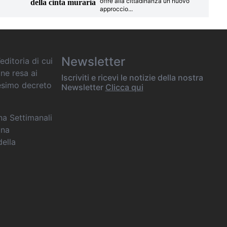
offre alla cittadinanza un nuovo
della cinta muraria
approccio
...
Newsletter
editoria di cui
one resa ai
Iscriviti e ricevi le notizie della nostra
desimo decreto
Newsletter
Clicca qui
ana Settimanali
ina
della