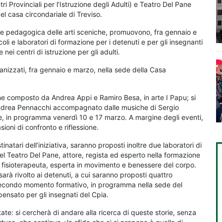
 Provinciali per l’Istruzione degli Adulti) e Teatro Del Pane
el casa circondariale di Treviso.
a e pedagogica delle arti sceniche, promuovono, fra gennaio e
oli e laboratori di formazione per i detenuti e per gli insegnanti
nei centri di istruzione per gli adulti.
ganizzati, fra gennaio e marzo, nella sede della Casa
e composto da Andrea Appi e Ramiro Besa, in arte I Papu; si
 Andrea Pennacchi accompagnato dalle musiche di Sergio
ne, in programma venerdì 10 e 17 marzo. A margine degli eventi,
sioni di confronto e riflessione.
natari dell’iniziativa, saranno proposti inoltre due laboratori di
del Teatro Del Pane, attore, regista ed esperto nella formazione
o, fisioterapeuta, esperta in movimento e benessere del corpo.
sarà rivolto ai detenuti, a cui saranno proposti quattro
secondo momento formativo, in programma nella sede del
pensato per gli insegnati del Cpia.
te: si cercherà di andare alla ricerca di queste storie, senza