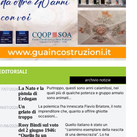
EDITORIALI
archivio notizie
La Nato e la
Purtroppo, questi sono anni calamitosi, nei
17/07/2026
quali più di qualche potenza e gruppo armato
pistola di
sono animati
...
Erdogan
Un
La polemica l’ha innescata Flavio Briatore, il noto
09/07/2026
imprenditore che, quanto a offrire ghiotte
gelato di
occasioni
...
troppo
Rosy Bindi sul voto
Quello italiano è stato un
01/06/2026
“cammino esemplare della nascita
del 2 giugno 1946:
di una democrazia”. Lo ha
“Quello fu un