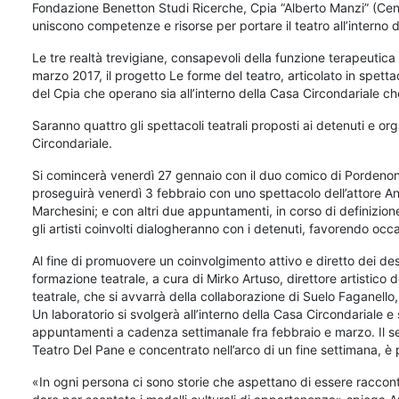
Fondazione Benetton Studi Ricerche, Cpia “Alberto Manzi” (Centri
uniscono competenze e risorse per portare il teatro all’interno d
Le tre realtà trevigiane, consapevoli della funzione terapeutic
marzo 2017, il progetto Le forme del teatro, articolato in spettac
del Cpia che operano sia all’interno della Casa Circondariale che 
Saranno quattro gli spettacoli teatrali proposti ai detenuti e or
Circondariale.
Si comincerà venerdì 27 gennaio con il duo comico di Pordenon
proseguirà venerdì 3 febbraio con uno spettacolo dell’attore
Marchesini; e con altri due appuntamenti, in corso di definizio
gli artisti coinvolti dialogheranno con i detenuti, favorendo occa
Al fine di promuovere un coinvolgimento attivo e diretto dei desti
formazione teatrale, a cura di Mirko Artuso, direttore artistico 
teatrale, che si avvarrà della collaborazione di Suelo Faganell
Un laboratorio si svolgerà all’interno della Casa Circondariale e 
appuntamenti a cadenza settimanale fra febbraio e marzo. Il 
Teatro Del Pane e concentrato nell’arco di un fine settimana, è 
«In ogni persona ci sono storie che aspettano di essere racconta