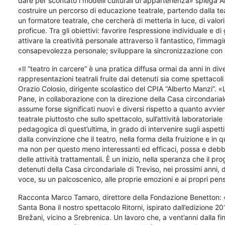
dare per scontato i modelli culturali di appartenenza» spiega Ar
costruire un percorso di educazione teatrale, partendo dalla teat
un formatore teatrale, che cercherà di metterla in luce, di valo
proficue. Tra gli obiettivi: favorire l’espressione individuale e d
attivare la creatività personale attraverso il fantastico, l’immagin
consapevolezza personale; sviluppare la sincronizzazione con 
«Il “teatro in carcere” è una pratica diffusa ormai da anni in dive
rappresentazioni teatrali fruite dai detenuti sia come spettacoli
Orazio Colosio, dirigente scolastico del CPIA “Alberto Manzi”. «
Pane, in collaborazione con la direzione della Casa circondaria
assume forse significati nuovi e diversi rispetto a quanto avvien
teatrale piuttosto che sullo spettacolo, sull’attività laboratorial
pedagogica di quest’ultima, in grado di intervenire sugli aspetti
dalla convinzione che il teatro, nella forma della fruizione e in 
ma non per questo meno interessanti ed efficaci, possa e debba 
delle attività trattamentali. È un inizio, nella speranza che il p
detenuti della Casa circondariale di Treviso, nei prossimi anni, 
voce, su un palcoscenico, alle proprie emozioni e ai propri pens
Racconta Marco Tamaro, direttore della Fondazione Benetton: 
Santa Bona il nostro spettacolo Ritorni, ispirato dall’edizione 
Brežani, vicino a Srebrenica. Un lavoro che, a vent’anni dalla fi