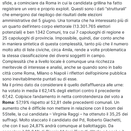
sfide, a cominciare da Roma in cui la candidata grillina ha fatto
registrare un vero e proprio exploit. Questi sono i dati “strutturali”
che emergono dal riepilogo dei risultati delle elezioni
amministrative del 5 giugno. Una tornata che ha interessato più di
un quarto dell’intero corpo elettorale (13.301.765 elettori
potenziali) e ben 1342 Comuni, tra cui 7 capoluoghi di regione e
25 capoluoghi di provincia. Impossibile, quindi, dar conto anche
in maniera sintetica di questa complessità, tanto più che il numero
molto alto di liste civiche, circa 4mila, rende a volte problematica
la stessa classificazione dei diversi soggetti in campo.
Complessità che a livello locale è comunque una ricchezza
meritevole di interesse e analisi, anche se quando sono in ballo
città come Roma, Milano o Napoli i riflettori dell’opinione pubblica
sono inevitabilmente puntati su di esse.
Ma il primo dato da considerare è quello dell’affluenza alle urne:
ha votato in media il 62,14% degli elettori contro il precedente
67,42. Colpisce l’andamento in netta controtendenza del voto a
Roma
: 57,19% rispetto al 52,81 delle precedenti comunali. Un
aumento che è difficile non mettere in relazione con il boom dei
5Stelle, la cui candidata – Virginia Raggi – ha ottenuto il 35,25 dei
suffragi. Molto staccato il candidato del Pd, Roberto Giachetti,
che con il suo 24,87% andrà comunque al ballottaggio. Da