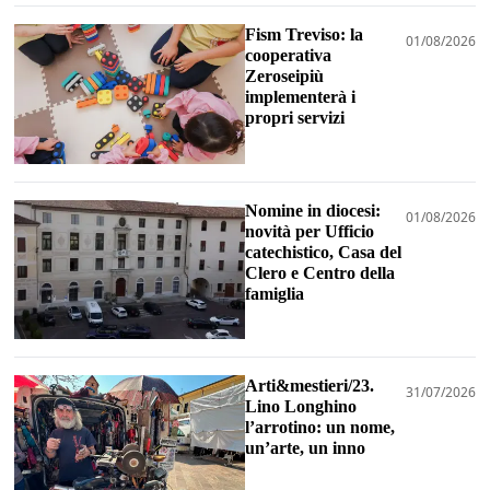
Fism Treviso: la
01/08/2026
cooperativa
Zeroseipiù
implementerà i
propri servizi
Nomine in diocesi:
01/08/2026
novità per Ufficio
catechistico, Casa del
Clero e Centro della
famiglia
Arti&mestieri/23.
31/07/2026
Lino Longhino
l’arrotino: un nome,
un’arte, un inno