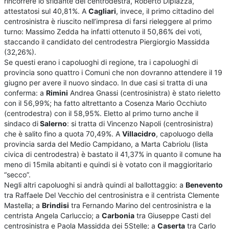
rincorrere lo sfidante del centrodestra, Roberto Dipiazza,
attestatosi sul 40,81%. A
Cagliari
, invece, il primo cittadino del
centrosinistra è riuscito nell’impresa di farsi rieleggere al primo
turno: Massimo Zedda ha infatti ottenuto il 50,86% dei voti,
staccando il candidato del centrodestra Piergiorgio Massidda
(32,26%).
Se questi erano i capoluoghi di regione, tra i capoluoghi di
provincia sono quattro i Comuni che non dovranno attendere il 19
giugno per avere il nuovo sindaco. In due casi si tratta di una
conferma: a
Rimini
Andrea Gnassi (centrosinistra) è stato rieletto
con il 56,99%; ha fatto altrettanto a Cosenza Mario Occhiuto
(centrodestra) con il 58,95%. Eletto al primo turno anche il
sindaco di
Salerno
: si tratta di Vincenzo Napoli (centrosinistra)
che è salito fino a quota 70,49%. A
Villacidro
, capoluogo della
provincia sarda del Medio Campidano, a Marta Cabriolu (lista
civica di centrodestra) è bastato il 41,37% in quanto il comune ha
meno di 15mila abitanti e quindi si è votato con il maggioritario
“secco”.
Negli altri capoluoghi si andrà quindi al ballottaggio: a
Benevento
tra Raffaele Del Vecchio del centrosinistra e il centrista Clemente
Mastella; a
Brindisi
tra Fernando Marino del centrosinistra e la
centrista Angela Carluccio; a
Carbonia
tra Giuseppe Casti del
centrosinistra e Paola Massidda dei 5Stelle; a
Caserta
tra Carlo