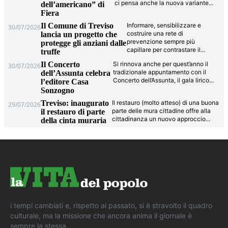
ci pensa anche la nuova variante
...
dell’americano” di
Fiera
Il Comune di Treviso
Informare, sensibilizzare e
30/07/2026
costruire una rete di
lancia un progetto che
prevenzione sempre più
protegge gli anziani dalle
capillare per contrastare il
...
truffe
Il Concerto
Si rinnova anche per quest’anno il
30/07/2026
tradizionale appuntamento con il
dell’Assunta celebra
Concerto dell’Assunta, il gala lirico
...
l’editore Casa
Sonzogno
Treviso: inaugurato
Il restauro (molto atteso) di una buona
29/07/2026
parte delle mura cittadine offre alla
il restauro di parte
cittadinanza un nuovo approccio
...
della cinta muraria
i tempi cambiati e, rispetto al passato, si è stravolto il quadro
culturale, ma la missione che ancora anima il giornale è
sempre la stessa.