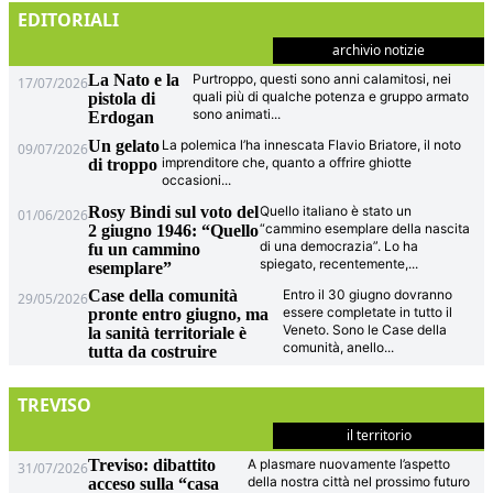
EDITORIALI
archivio notizie
La Nato e la
Purtroppo, questi sono anni calamitosi, nei
17/07/2026
quali più di qualche potenza e gruppo armato
pistola di
sono animati
...
Erdogan
Un gelato
La polemica l’ha innescata Flavio Briatore, il noto
09/07/2026
imprenditore che, quanto a offrire ghiotte
di troppo
occasioni
...
Rosy Bindi sul voto del
Quello italiano è stato un
01/06/2026
“cammino esemplare della nascita
2 giugno 1946: “Quello
di una democrazia”. Lo ha
fu un cammino
spiegato, recentemente,
...
esemplare”
Case della comunità
Entro il 30 giugno dovranno
29/05/2026
essere completate in tutto il
pronte entro giugno, ma
Veneto. Sono le Case della
la sanità territoriale è
comunità, anello
...
tutta da costruire
TREVISO
il territorio
Treviso: dibattito
A plasmare nuovamente l’aspetto
31/07/2026
della nostra città nel prossimo futuro
acceso sulla “casa