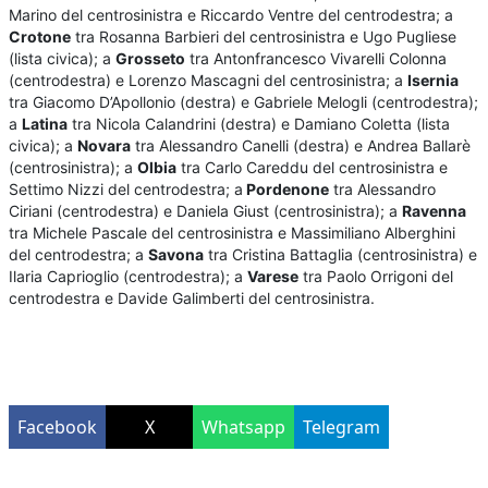
Marino del centrosinistra e Riccardo Ventre del centrodestra; a
Crotone
tra Rosanna Barbieri del centrosinistra e Ugo Pugliese
(lista civica); a
Grosseto
tra Antonfrancesco Vivarelli Colonna
(centrodestra) e Lorenzo Mascagni del centrosinistra; a
Isernia
tra Giacomo D’Apollonio (destra) e Gabriele Melogli (centrodestra);
a
Latina
tra Nicola Calandrini (destra) e Damiano Coletta (lista
civica); a
Novara
tra Alessandro Canelli (destra) e Andrea Ballarè
(centrosinistra); a
Olbia
tra Carlo Careddu del centrosinistra e
Settimo Nizzi del centrodestra; a
Pordenone
tra Alessandro
Ciriani (centrodestra) e Daniela Giust (centrosinistra); a
Ravenna
tra Michele Pascale del centrosinistra e Massimiliano Alberghini
del centrodestra; a
Savona
tra Cristina Battaglia (centrosinistra) e
Ilaria Caprioglio (centrodestra); a
Varese
tra Paolo Orrigoni del
centrodestra e Davide Galimberti del centrosinistra.
Facebook
X
Whatsapp
Telegram