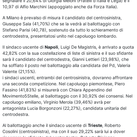
segnalare il 20,64% di Giorgia Meloni (Fratelli d’Italia e Lega) e il
10,97 di Alfio Marchini (appoggiato anche da Forza Italia).
A Milano è prevalso di misura il candidato del centrosinistra,
Giuseppe Sala (41,70%) che se la vedrà al ballottaggio con
Stefano Parisi (40,78), sostenuto da tutto lo schieramento di
centrodestra, presentatosi unito nel capoluogo lombardo.
Il sindaco uscente di
Napoli
, Luigi De Magistris, è arrivato a quota
42,82% con la sua costellazione di liste di sinistra e il suo sfidante
sarà il candidato del centrodestra, Gianni Lettieri (23,98%), che
ha soffiato il posto nel ballottaggio alla candidata del Pd, Valeria
Valente (21,15%).
i sindaci uscenti, entrambi del centrosinistra, dovranno affrontare
una seconda competizione. Nel capoluogo piemontese, Piero
Fassino (41,83%) si misurerà con Chiara Appendino del
Movimento5Stelle, al ballottaggio con il 30,92% dei consensi. Nel
capoluogo emiliano, Virginio Merola (39,46%) avrà per
antagonista Lucia Borgonzoni (22,27%), candidata unitaria del
centrodestra.
Al ballottaggio anche il sindaco uscente di
Trieste
, Roberto
Cosolini (centrosinistra), ma con il suo 29,22% sarà lui a dover