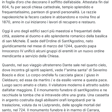
in foglia d’oro che decorano il soffitto dell’abside. Attestata fin dal
604, fu per secoli chiesa cattedrale, tempio splendido e
frequentatissimo, panteon di grandi personalità. Le razzie
napoleoniche la fecero cadere in abbandono e rovina fino al
1870, anno in cui iniziarono i lavori di recupero e restauro.
Oggi è uno degli edifici sacri più maestosi e frequentati della
città, assieme al duomo e allo splendente romanico della basilica
di san Michele. È sede dell’Ordine di Sant’Agostino, nato
giuridicamente nel mese di marzo del 1244, quando papa
Innocenzo IV unificò alcuni gruppi di eremiti in un nuovo ordine
mendicante a servizio della Chiesa.
Quando, nel suo viaggio ultraterreno Dante sale nel quarto cielo,
dove incontra gli spiriti sapienti, vede l’“anima santa” di Severino
Boezio e dice: Lo corpo ond’ella fu cacciata giace / giuso in
Cieldauro; ed essa da martiro / e da essilio venne a questa pace.
Luogo sacro amato e citato. Il visitatore moderno è attratto subito
dall’altar maggiore. È il monumento funebre di sant’Agostino e ne
racchiude la tomba che si intravede oltre una grata. Una cassetta
in argento costruita dagli abilissimi orafi longobardi per la
traslazione, voluta da re Liutprando, delle spoglie mortali del
santo, nel 724. Il monumento funebre è in marmo di Carrara,