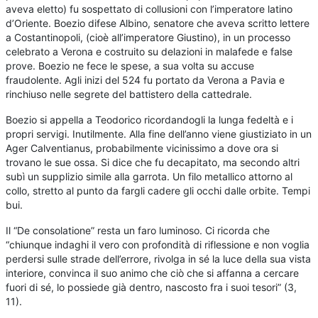
aveva eletto) fu sospettato di collusioni con l’imperatore latino
d’Oriente. Boezio difese Albino, senatore che aveva scritto lettere
a Costantinopoli, (cioè all’imperatore Giustino), in un processo
celebrato a Verona e costruito su delazioni in malafede e false
prove. Boezio ne fece le spese, a sua volta su accuse
fraudolente. Agli inizi del 524 fu portato da Verona a Pavia e
rinchiuso nelle segrete del battistero della cattedrale.
Boezio si appella a Teodorico ricordandogli la lunga fedeltà e i
propri servigi. Inutilmente. Alla fine dell’anno viene giustiziato in un
Ager Calventianus, probabilmente vicinissimo a dove ora si
trovano le sue ossa. Si dice che fu decapitato, ma secondo altri
subì un supplizio simile alla garrota. Un filo metallico attorno al
collo, stretto al punto da fargli cadere gli occhi dalle orbite. Tempi
bui.
Il “De consolatione” resta un faro luminoso. Ci ricorda che
“chiunque indaghi il vero con profondità di riflessione e non voglia
perdersi sulle strade dell’errore, rivolga in sé la luce della sua vista
interiore, convinca il suo animo che ciò che si affanna a cercare
fuori di sé, lo possiede già dentro, nascosto fra i suoi tesori” (3,
11).