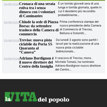
Cronaca di una serata
È un torrido giovedì sera di una
06/08/2026
lunga e torrida giornata, quelle in
estiva tra i senza
cui il desiderio più recondito
dimora con i volontari
probabilmente
...
di Caminantes
Chiude la sede di Piazza
Prima conferenza stampa del
06/08/2026
nuovo presidente della Camera
Borsa: da settembre
di Commercio di Treviso,
trasloco della Camera di
Belluno e Dolomiti
...
commercio
Treviso: nuova pista
Da lunedì 3 agosto sono partiti i
03/08/2026
lavori per la realizzazione di una
ciclabile da Porta SS
nuova pista ciclabile
Quaranta al
bidirezionale
...
“Canova”
Adriano Bordignon è
Il vescovo di Treviso, mons.
03/08/2026
Michele Tomasi, ha nominato
il nuovo direttore del
Adriano Bordignon nuovo direttore
Centro della famiglia
del Centro
...