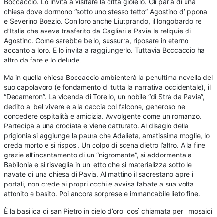
Boccaccio. Lo invita a visitare la città gioiello. Gli parla di una
chiesa dove dormono “sotto uno stesso tetto” Agostino d’Ippona
e Severino Boezio. Con loro anche Liutprando, il longobardo re
d’Italia che aveva trasferito da Cagliari a Pavia le reliquie di
Agostino. Come sarebbe bello, sussurra, riposare in eterno
accanto a loro. E lo invita a raggiungerlo. Tuttavia Boccaccio ha
altro da fare e lo delude.
Ma in quella chiesa Boccaccio ambienterà la penultima novella del
suo capolavoro (e fondamento di tutta la narrativa occidentale), il
“Decameron”. La vicenda di Torello, un nobile “di Strá da Pavia”,
dedito al bel vivere e alla caccia col falcone, generoso nel
concedere ospitalità e amicizia. Avvolgente come un romanzo.
Partecipa a una crociata e viene catturato. Al disagio della
prigionia si aggiunge la paura che Adalieta, amatissima moglie, lo
creda morto e si risposi. Un colpo di scena dietro l’altro. Alla fine
grazie all’incantamento di un “nigromante”, si addormenta a
Babilonia e si risveglia in un letto che si materializza sotto le
navate di una chiesa di Pavia. Al mattino il sacrestano apre i
portali, non crede ai propri occhi e avvisa l’abate a sua volta
attonito e basito. Poi ancora sorprese e immancabile lieto fine.
È la basilica di san Pietro in cielo d’oro, così chiamata per i mosaici