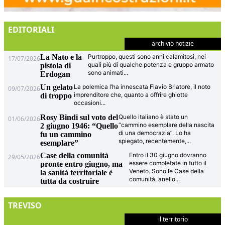
EDITORIALI
archivio notizie
La Nato e la
Purtroppo, questi sono anni calamitosi, nei
17/07/2026
quali più di qualche potenza e gruppo armato
pistola di
sono animati
...
Erdogan
Un gelato
La polemica l’ha innescata Flavio Briatore, il noto
09/07/2026
imprenditore che, quanto a offrire ghiotte
di troppo
occasioni
...
Rosy Bindi sul voto del
Quello italiano è stato un
01/06/2026
“cammino esemplare della nascita
2 giugno 1946: “Quello
di una democrazia”. Lo ha
fu un cammino
spiegato, recentemente,
...
esemplare”
Case della comunità
Entro il 30 giugno dovranno
29/05/2026
essere completate in tutto il
pronte entro giugno, ma
Veneto. Sono le Case della
la sanità territoriale è
comunità, anello
...
tutta da costruire
TREVISO
il territorio