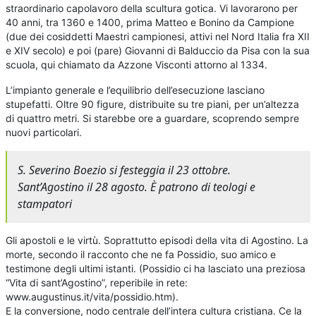
straordinario capolavoro della scultura gotica. Vi lavorarono per
40 anni, tra 1360 e 1400, prima Matteo e Bonino da Campione
(due dei cosiddetti Maestri campionesi, attivi nel Nord Italia fra XII
e XIV secolo) e poi (pare) Giovanni di Balduccio da Pisa con la sua
scuola, qui chiamato da Azzone Visconti attorno al 1334.
L’impianto generale e l’equilibrio dell’esecuzione lasciano
stupefatti. Oltre 90 figure, distribuite su tre piani, per un’altezza
di quattro metri. Si starebbe ore a guardare, scoprendo sempre
nuovi particolari.
S. Severino Boezio si festeggia il 23 ottobre.
Sant’Agostino il 28 agosto. È patrono di teologi e
stampatori
Gli apostoli e le virtù. Soprattutto episodi della vita di Agostino. La
morte, secondo il racconto che ne fa Possidio, suo amico e
testimone degli ultimi istanti. (Possidio ci ha lasciato una preziosa
“Vita di sant’Agostino”, reperibile in rete:
www.augustinus.it/vita/possidio.htm).
E la conversione, nodo centrale dell’intera cultura cristiana. Ce la