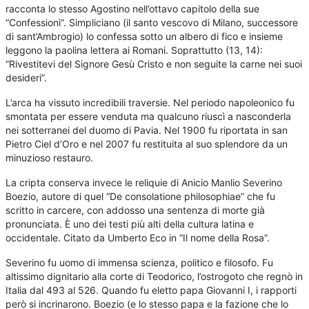
racconta lo stesso Agostino nell’ottavo capitolo della sue
“Confessioni”. Simpliciano (il santo vescovo di Milano, successore
di sant’Ambrogio) lo confessa sotto un albero di fico e insieme
leggono la paolina lettera ai Romani. Soprattutto (13, 14):
“Rivestitevi del Signore Gesù Cristo e non seguite la carne nei suoi
desideri”.
L’arca ha vissuto incredibili traversie. Nel periodo napoleonico fu
smontata per essere venduta ma qualcuno riuscì a nasconderla
nei sotterranei del duomo di Pavia. Nel 1900 fu riportata in san
Pietro Ciel d’Oro e nel 2007 fu restituita al suo splendore da un
minuzioso restauro.
La cripta conserva invece le reliquie di Anicio Manlio Severino
Boezio, autore di quel “De consolatione philosophiae” che fu
scritto in carcere, con addosso una sentenza di morte già
pronunciata. È uno dei testi più alti della cultura latina e
occidentale. Citato da Umberto Eco in “Il nome della Rosa”.
Severino fu uomo di immensa scienza, politico e filosofo. Fu
altissimo dignitario alla corte di Teodorico, l’ostrogoto che regnò in
Italia dal 493 al 526. Quando fu eletto papa Giovanni I, i rapporti
però si incrinarono. Boezio (e lo stesso papa e la fazione che lo