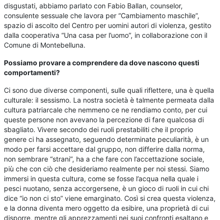
disgustati, abbiamo parlato con Fabio Ballan, counselor,
consulente sessuale che lavora per “Cambiamento maschile”,
spazio di ascolto del Centro per uomini autori di violenza, gestito
dalla cooperativa “Una casa per l’uomo”, in collaborazione con il
Comune di Montebelluna.
Possiamo provare a comprendere da dove nascono questi
comportamenti?
Ci sono due diverse componenti, sulle quali riflettere, una è quella
culturale: il sessismo. La nostra società è talmente permeata dalla
cultura patriarcale che nemmeno ce ne rendiamo conto, per cui
queste persone non avevano la percezione di fare qualcosa di
sbagliato. Vivere secondo dei ruoli prestabiliti che il proprio
genere ci ha assegnato, seguendo determinate peculiarità, è un
modo per farsi accettare dal gruppo, non differire dalla norma,
non sembrare “strani”, ha a che fare con l’accettazione sociale,
più che con ciò che desideriamo realmente per noi stessi. Siamo
immersi in questa cultura, come se fosse l’acqua nella quale i
pesci nuotano, senza accorgersene, è un gioco di ruoli in cui chi
dice “io non ci sto” viene emarginato. Così si crea questa violenza,
e la donna diventa mero oggetto da esibire, una proprietà di cui
disporre, mentre gli apprezzamenti nei suoi confronti esaltano e