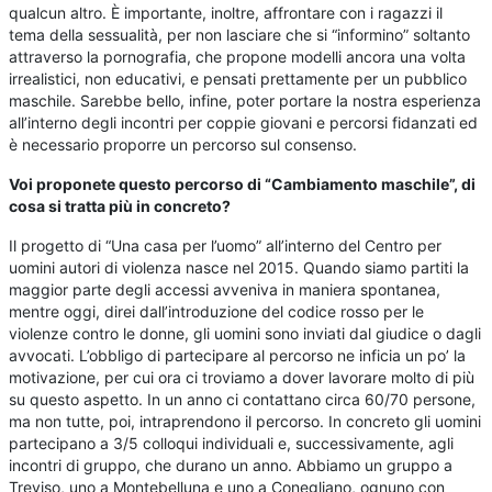
qualcun altro. È importante, inoltre, affrontare con i ragazzi il
tema della sessualità, per non lasciare che si “informino” soltanto
attraverso la pornografia, che propone modelli ancora una volta
irrealistici, non educativi, e pensati prettamente per un pubblico
maschile. Sarebbe bello, infine, poter portare la nostra esperienza
all’interno degli incontri per coppie giovani e percorsi fidanzati ed
è necessario proporre un percorso sul consenso.
Voi proponete questo percorso di “Cambiamento maschile”, di
cosa si tratta più in concreto?
Il progetto di “Una casa per l’uomo” all’interno del Centro per
uomini autori di violenza nasce nel 2015. Quando siamo partiti la
maggior parte degli accessi avveniva in maniera spontanea,
mentre oggi, direi dall’introduzione del codice rosso per le
violenze contro le donne, gli uomini sono inviati dal giudice o dagli
avvocati. L’obbligo di partecipare al percorso ne inficia un po’ la
motivazione, per cui ora ci troviamo a dover lavorare molto di più
su questo aspetto. In un anno ci contattano circa 60/70 persone,
ma non tutte, poi, intraprendono il percorso. In concreto gli uomini
partecipano a 3/5 colloqui individuali e, successivamente, agli
incontri di gruppo, che durano un anno. Abbiamo un gruppo a
Treviso, uno a Montebelluna e uno a Conegliano, ognuno con