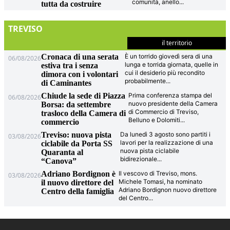
comunità, anello
...
tutta da costruire
TREVISO
il territorio
Cronaca di una serata
È un torrido giovedì sera di una
06/08/2026
lunga e torrida giornata, quelle in
estiva tra i senza
cui il desiderio più recondito
dimora con i volontari
probabilmente
...
di Caminantes
Chiude la sede di Piazza
Prima conferenza stampa del
06/08/2026
nuovo presidente della Camera
Borsa: da settembre
di Commercio di Treviso,
trasloco della Camera di
Belluno e Dolomiti
...
commercio
Treviso: nuova pista
Da lunedì 3 agosto sono partiti i
03/08/2026
lavori per la realizzazione di una
ciclabile da Porta SS
nuova pista ciclabile
Quaranta al
bidirezionale
...
“Canova”
Adriano Bordignon è
Il vescovo di Treviso, mons.
03/08/2026
Michele Tomasi, ha nominato
il nuovo direttore del
Adriano Bordignon nuovo direttore
Centro della famiglia
del Centro
...