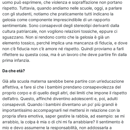
uomo può esprimere, che violenza e sopraffazione non portano
rispetto. Tuttavia, quando andiamo nelle scuole, oggi, a parlare
con gli studenti, notiamo che praticamente tutti indicano la
gelosia come componente imprescindibile di un rapporto
sentimentale. Sono consapevoli degli stereotipi derivanti dalla
cultura patriarcale, non vogliono relazioni tossiche, eppure ci
sguazzano. Non si rendono conto che la gelosia è già un
elemento tossico, perché implica una mancanza di fiducia, e dove
non c’è fiducia non c’è amore né rispetto. Quindi proviamo a farli
riflettere su questa cosa, ma è un lavoro che deve partire fin dalla
prima infanzia.
Da che età?
Già alla scuola materna sarebbe bene partire con un’educazione
affettiva, e fare sì che i bambini prendano consapevolezza del
proprio corpo e di quello degli altri, dei limiti che impone il rispetto
dell’altro. Questo, affinché diventino adolescenti e, poi, adulti
consapevoli. Quando i bambini diventano un po’ più grandi è
importantissimo accompagnarli nel mettersi in relazione con la
propria sfera emotiva, saper gestire la rabbia, ad esempio: se mi
arrabbio, la colpa è mia o di chi mi fa arrabbiare? Il sentimento è
mio e devo assumerne la responsabilità, non addossarla a