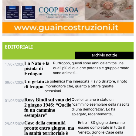
EDITORIALI
archivio notizie
La Nato e la
Purtroppo, questi sono anni calamitosi, nei
17/07/2026
quali più di qualche potenza e gruppo armato
pistola di
sono animati
...
Erdogan
Un gelato
La polemica l’ha innescata Flavio Briatore, il noto
09/07/2026
imprenditore che, quanto a offrire ghiotte
di troppo
occasioni
...
Rosy Bindi sul voto del
Quello italiano è stato un
01/06/2026
“cammino esemplare della nascita
2 giugno 1946: “Quello
di una democrazia”. Lo ha
fu un cammino
spiegato, recentemente,
...
esemplare”
Case della comunità
Entro il 30 giugno dovranno
29/05/2026
essere completate in tutto il
pronte entro giugno, ma
Veneto. Sono le Case della
la sanità territoriale è