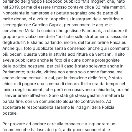
parlando del gruppo Facebook pubblico “Mia moglie”, che, nato
nel 2019, prima di essere rimosso contava circa 32 mila membri.
Nonostante le numerose e ripetute segnalazione da parte di
molte donne, ci è voluto l’appello su Instagram della scrittrice e
sceneggiatrice Carolina Capria, per smuovere le acque e
convincere Meta, la società che gestisce Facebook, a chiudere il
gruppo per violazione delle “politiche sullo sfruttamento sessuale
degli adulti”. E stiamo parlando, inoltre, del forum online Phica.eu.
Anche qui, foto pubblicate senza consenso, anche qui i commenti
più beceri, questa volta in attività addirittura da vent’anni. Il sito
aveva pubblicato anche le foto di alcune donne protagoniste
della politica nostrana, per cui il caso è stato sollevato anche in
Parlamento; tuttavia, vittime non erano solo donne famose, ma
anche donne comuni, a cui, per la rimozione delle foto, è stato
chiesto di pagare una somma di denaro. Il sito era da tempo nel
mirino degli inquirenti, che però non riuscivano a chiuderlo, poiché
i server erano all’estero. Sono stati gli stessi gestori a mettere la
parola fine, con un comunicato alquanto controverso. Ad
accertare le responsabilità saranno le indagini della Polizia
postale.
Per provare ad andare oltre alla cronaca e a inquadrare un
fenomeno che ha lasciato i più, a dir poco, sconcertati e