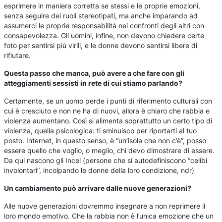
esprimere in maniera corretta se stessi e le proprie emozioni,
senza seguire dei ruoli stereotipati, ma anche imparando ad
assumerci le proprie responsabilità nei confronti degli altri con
consapevolezza. Gli uomini, infine, non devono chiedere certe
foto per sentirsi più virili, e le donne devono sentirsi libere di
rifiutare.
Questa passo che manca, può avere a che fare con gli
atteggiamenti sessisti in rete di cui stiamo parlando?
Certamente, se un uomo perde i punti di riferimento culturali con
cui è cresciuto e non ne ha di nuovi, allora è chiaro che rabbia e
violenza aumentano. Così si alimenta soprattutto un certo tipo di
violenza, quella psicologica: ti sminuisco per riportarti al tuo
posto. Internet, in questo senso, è “un’isola che non c’è”, posso
essere quello che voglio, o meglio, chi devo dimostrare di essere.
Da qui nascono gli Incel (persone che si autodefiniscono “celibi
involontari”, incolpando le donne della loro condizione, ndr)
U
n cambiamento può arrivare dalle nuove generazioni?
Alle nuove generazioni dovremmo insegnare a non reprimere il
loro mondo emotivo. Che la rabbia non è l’unica emozione che un