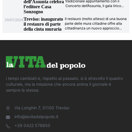
tradizionale appuntamento con il
dell’Assunta celebra
Concerto dell’Assunta, il gala lirico
...
l’editore Casa
Sonzogno
Treviso: inaugurato
Il restauro (molto atteso) di una buona
29/07/2026
parte delle mura cittadine offre alla
il restauro di parte
cittadinanza un nuovo approccio
...
della cinta muraria
i tempi cambiati e, rispetto al passato, si è stravolto il quadro
culturale, ma la missione che ancora anima il giornale è
sempre la stessa.
Via Longhin 7, 31100 Treviso
info@lavitadelpopolo.it
+39 0422 576850