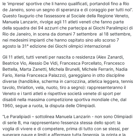
le ‘imprese’ sportive che li hanno qualificati, portandoli fino a Rio
de Janeiro, sono un segno di speranza e di coraggio per tutti noi”.
Questo l’augurio che l’assessore al Sociale della Regione Veneto,
Manuela Lanzarin, rivolge agli 11 atleti veneti che fanno parte
della squadra dei 94 azzurri che partecipa ai Giochi Paralimpici di
Rio de Janeiro, in scena da domani 7 settembre al 18 settembre,
nei medesimi impianti che hanno ospitato sino allo scorso 7
agosto la 31° edizione dei Giochi olimpici internazionali
Gli 11 atleti, tutti veneti per nascita o residenza (Alex Zanardi,
Beatrice Vio, Alessio De Vidi, Francesca Porcellato, Francesco
Bettella, Marta Zanetti, Michela Brunelli, Michele Ferrarin, Nadia
Fario, Xenia Francesca Palazzo), gareggiano in otto discipline
diverse (handibike, scherma in carrozzina, atletica leggera, tennis
tavolo, thriatlon, vela, nuoto, tiro a segno): rappresenteranno il
Veneto e i tanti atleti e rispettive società venete di sport per
disabili nella massima competizione sportiva mondiale che, dal
1960, segue a ruota, la disputa delle Olimpiadi.
“Le Paralipiadi – sottolinea Manuela Lanzarin - non sono Olimpiadi
di serie B, ma rappresentano l’essenza stessa dello sport: la
voglia di vivere e di competere, prima di tutto con se stessi, per
superare paure e limiti e affermare tutta l’energia, la grinta e la