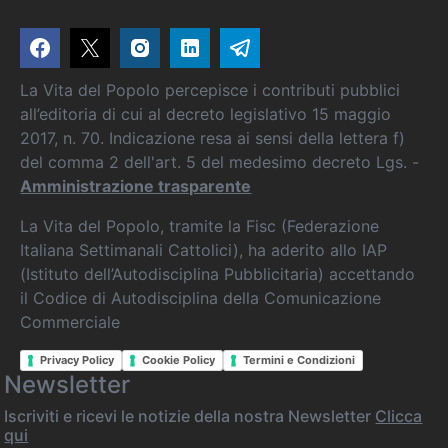
La Vita del Popolo percepisce i contributi pubblici
all’editoria di cui al decreto legislativo 15 maggio
2017, n. 70. Indicazione resa ai sensi della lettera f)
del comma 2 dell'art. 5 del medesimo decreto Lgs. -
Amministrazione trasparente
La Vita del Popolo, tramite la Fisc (Federazione
Italiana Settimanali Cattolici), ha aderito allo IAP
(Istituto dell’Autodisciplina Pubblicitaria) accettando
il Codice di Autodisciplina della Comunicazione
Commerciale
Privacy Policy
Cookie Policy
Termini e Condizioni
Newsletter
Iscriviti e ricevi le notizie della nostra Newsletter
Clicca
qui