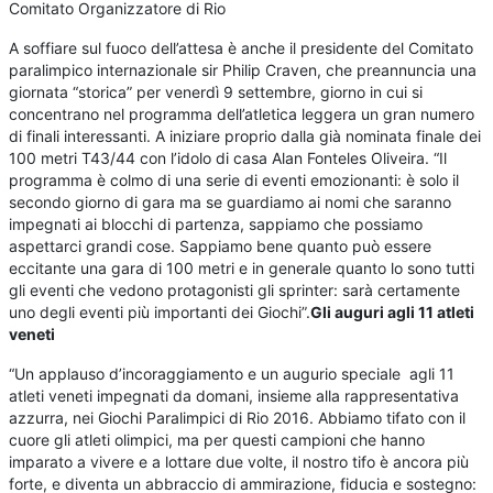
Comitato Organizzatore di Rio
A soffiare sul fuoco dell’attesa è anche il presidente del Comitato
paralimpico internazionale sir Philip Craven, che preannuncia una
giornata “storica” per venerdì 9 settembre, giorno in cui si
concentrano nel programma dell’atletica leggera un gran numero
di finali interessanti. A iniziare proprio dalla già nominata finale dei
100 metri T43/44 con l’idolo di casa Alan Fonteles Oliveira. “Il
programma è colmo di una serie di eventi emozionanti: è solo il
secondo giorno di gara ma se guardiamo ai nomi che saranno
impegnati ai blocchi di partenza, sappiamo che possiamo
aspettarci grandi cose. Sappiamo bene quanto può essere
eccitante una gara di 100 metri e in generale quanto lo sono tutti
gli eventi che vedono protagonisti gli sprinter: sarà certamente
uno degli eventi più importanti dei Giochi”.
Gli auguri agli 11 atleti
veneti
“Un applauso d’incoraggiamento e un augurio speciale agli 11
atleti veneti impegnati da domani, insieme alla rappresentativa
azzurra, nei Giochi Paralimpici di Rio 2016. Abbiamo tifato con il
cuore gli atleti olimpici, ma per questi campioni che hanno
imparato a vivere e a lottare due volte, il nostro tifo è ancora più
forte, e diventa un abbraccio di ammirazione, fiducia e sostegno: