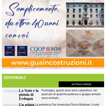
EDITORIALI
archivio notizie
La Nato e la
Purtroppo, questi sono anni calamitosi, nei
17/07/2026
quali più di qualche potenza e gruppo armato
pistola di
sono animati
...
Erdogan
Un gelato
La polemica l’ha innescata Flavio Briatore, il noto
09/07/2026