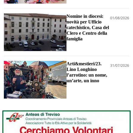
Nomine in diocesi:
01/08/2026
novità per Ufficio
catechistico, Casa del
Clero e Centro della
famiglia
Arti&mestieri/23.
31/07/2026
Lino Longhino
l’arrotino: un nome,
un’arte, un inno