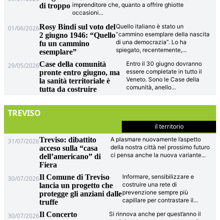
imprenditore che, quanto a offrire ghiotte
di troppo
occasioni
...
Rosy Bindi sul voto del
Quello italiano è stato un
01/06/2026
“cammino esemplare della nascita
2 giugno 1946: “Quello
di una democrazia”. Lo ha
fu un cammino
spiegato, recentemente,
...
esemplare”
Case della comunità
Entro il 30 giugno dovranno
29/05/2026
essere completate in tutto il
pronte entro giugno, ma
Veneto. Sono le Case della
la sanità territoriale è
comunità, anello
...
tutta da costruire
TREVISO
il territorio
Treviso: dibattito
A plasmare nuovamente l’aspetto
31/07/2026
della nostra città nel prossimo futuro
acceso sulla “casa
ci pensa anche la nuova variante
...
dell’americano” di
Fiera
Il Comune di Treviso
Informare, sensibilizzare e
30/07/2026
costruire una rete di
lancia un progetto che
prevenzione sempre più
protegge gli anziani dalle
capillare per contrastare il
...
truffe
Il Concerto
Si rinnova anche per quest’anno il
30/07/2026