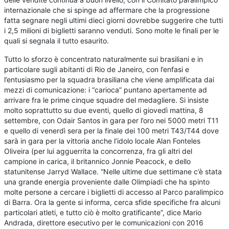
internazionale che si spinge ad affermare che la progressione
fatta segnare negli ultimi dieci giorni dovrebbe suggerire che tutti
i 2,5 milioni di biglietti saranno venduti. Sono molte le finali per le
quali si segnala il tutto esaurito.
Tutto lo sforzo è concentrato naturalmente sui brasiliani e in
particolare sugli abitanti di Rio de Janeiro, con l’enfasi e
l’entusiasmo per la squadra brasiliana che viene amplificata dai
mezzi di comunicazione: i “carioca” puntano apertamente ad
arrivare fra le prime cinque squadre del medagliere. Si insiste
molto soprattutto su due eventi, quello di giovedì mattina, 8
settembre, con Odair Santos in gara per l’oro nei 5000 metri T11
e quello di venerdì sera per la finale dei 100 metri T43/T44 dove
sarà in gara per la vittoria anche l’idolo locale Alan Fonteles
Oliveira (per lui agguerrita la concorrenza, fra gli altri del
campione in carica, il britannico Jonnie Peacock, e dello
statunitense Jarryd Wallace. “Nelle ultime due settimane c’è stata
una grande energia proveniente dalle Olimpiadi che ha spinto
molte persone a cercare i biglietti di accesso al Parco paralimpico
di Barra. Ora la gente si informa, cerca sfide specifiche fra alcuni
particolari atleti, e tutto ciò è molto gratificante”, dice Mario
Andrada, direttore esecutivo per le comunicazioni con 2016