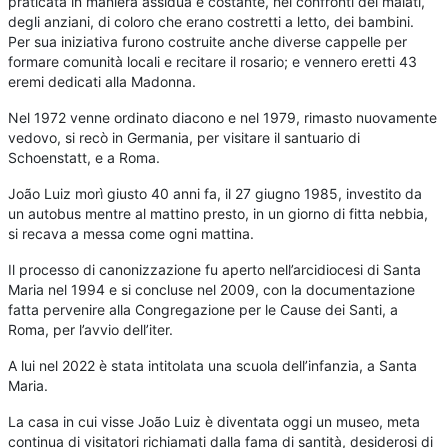
praticata in maniera assidua e costante, nei confronti dei malati,
degli anziani, di coloro che erano costretti a letto, dei bambini.
Per sua iniziativa furono costruite anche diverse cappelle per
formare comunità locali e recitare il rosario; e vennero eretti 43
eremi dedicati alla Madonna.
Nel 1972 venne ordinato diacono e nel 1979, rimasto nuovamente
vedovo, si recò in Germania, per visitare il santuario di
Schoenstatt, e a Roma.
João Luiz morì giusto 40 anni fa, il 27 giugno 1985, investito da
un autobus mentre al mattino presto, in un giorno di fitta nebbia,
si recava a messa come ogni mattina.
Il processo di canonizzazione fu aperto nell’arcidiocesi di Santa
Maria nel 1994 e si concluse nel 2009, con la documentazione
fatta pervenire alla Congregazione per le Cause dei Santi, a
Roma, per l’avvio dell’iter.
A lui nel 2022 è stata intitolata una scuola dell’infanzia, a Santa
Maria.
La casa in cui visse João Luiz è diventata oggi un museo, meta
continua di visitatori richiamati dalla fama di santità, desiderosi di