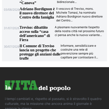
bidirezionale
...
“Canova”
Adriano Bordignon è
Il vescovo di Treviso, mons.
03/08/2026
Michele Tomasi, ha nominato
il nuovo direttore del
Adriano Bordignon nuovo direttore
Centro della famiglia
del Centro
...
Treviso: dibattito
A plasmare nuovamente l’aspetto
31/07/2026
della nostra città nel prossimo futuro
acceso sulla “casa
ci pensa anche la nuova variante
...
dell’americano” di
Fiera
Il Comune di Treviso
Informare, sensibilizzare e
30/07/2026
costruire una rete di
lancia un progetto che
prevenzione sempre più
protegge gli anziani dalle
capillare per contrastare il
...
truffe
i tempi cambiati e, rispetto al passato, si è stravolto il quadro
culturale, ma la missione che ancora anima il giornale è
sempre la stessa.