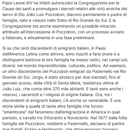
Papa Leone XIV ha infatti autorizzato la Congregazione per le
Cause dei santi a promulgare i decreti relativi alle virtù eroiche del
servo di Dio João Luiz Pozzobon, diacono permanente e padre di
famiglia, nato e vissuto nello Stato di Rio Grande do Sul. E la
Congregazione sta anche esaminando un possibile miracolo
attribuito all’intercessione di Pozzobon, con un processo avviato
a febbraio, e attualmente in una fase preliminare.
Si sa che tanti discendenti di emigranti italiani, in Paesi
dell’America Latina come altrove, sono riusciti a farsi onore e a
distinguersi laddove la loro famiglia ha messo radici, nei campi più
diversi: nel mondo imprenditoriale, culturale, politico. Ad esempio,
un altro discendente dei Pozzobon emigrati da Padernello nel Rio
Grande do Sul, Jorge, è stato sindaco per due mandati, fino al
gennaio scorso, della città di Santa Maria, residenza ultima di
João Luiz, che conta oltre 270 mila abitanti. E tanti sono anche i
vescovi, i sacerdoti e i religiosi di origine italiana. Ora, tra i
discendenti di emigranti italiani, c’è anche un venerabile. È una
storia simile a quella di tante altre famiglie che furono
“smembrate” dal fenomeno dell’emigrazione in America in quel
periodo, a cavallo tra Ottocento e Novecento. Nel 1877 dalla folta
famiglia dei Pozzobon, residenti a Padernello, decisero di partire
due fratelli, Fiorino e Ferdinando, che attraversarono l’oceano