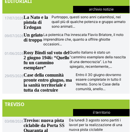
EDITORIALI
archivio notizie
La Nato e la
Purtroppo, questi sono anni calamitosi, nei
17/07/2026
quali più di qualche potenza e gruppo armato
pistola di
sono animati
...
Erdogan
Un gelato
La polemica l’ha innescata Flavio Briatore, il noto
09/07/2026
imprenditore che, quanto a offrire ghiotte
di troppo
occasioni
...
Rosy Bindi sul voto del
Quello italiano è stato un
01/06/2026
“cammino esemplare della nascita
2 giugno 1946: “Quello
di una democrazia”. Lo ha
fu un cammino
spiegato, recentemente,
...
esemplare”
Case della comunità
Entro il 30 giugno dovranno
29/05/2026
essere completate in tutto il
pronte entro giugno, ma
Veneto. Sono le Case della
la sanità territoriale è
comunità, anello
...
tutta da costruire
TREVISO
il territorio
Treviso: nuova pista
Da lunedì 3 agosto sono partiti i
03/08/2026
lavori per la realizzazione di una
ciclabile da Porta SS
nuova pista ciclabile
Quaranta al