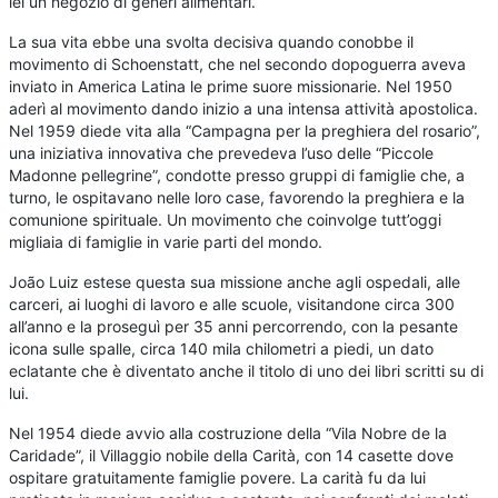
lei un negozio di generi alimentari.
La sua vita ebbe una svolta decisiva quando conobbe il
movimento di Schoenstatt, che nel secondo dopoguerra aveva
inviato in America Latina le prime suore missionarie. Nel 1950
aderì al movimento dando inizio a una intensa attività apostolica.
Nel 1959 diede vita alla “Campagna per la preghiera del rosario”,
una iniziativa innovativa che prevedeva l’uso delle “Piccole
Madonne pellegrine”, condotte presso gruppi di famiglie che, a
turno, le ospitavano nelle loro case, favorendo la preghiera e la
comunione spirituale. Un movimento che coinvolge tutt’oggi
migliaia di famiglie in varie parti del mondo.
João Luiz estese questa sua missione anche agli ospedali, alle
carceri, ai luoghi di lavoro e alle scuole, visitandone circa 300
all’anno e la proseguì per 35 anni percorrendo, con la pesante
icona sulle spalle, circa 140 mila chilometri a piedi, un dato
eclatante che è diventato anche il titolo di uno dei libri scritti su di
lui.
Nel 1954 diede avvio alla costruzione della “Vila Nobre de la
Caridade”, il Villaggio nobile della Carità, con 14 casette dove
ospitare gratuitamente famiglie povere. La carità fu da lui