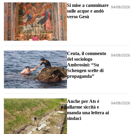
Si mise a camminare
04/08/2026
sulle acque e andò
verso Gesù
Ceuta, il commento
04/08/2026
del sociologo
Ambrosini: “Su
Schengen scelte di
propaganda”
Anche per Ats è
04/08/2026
allarme siccità e
manda una lettera ai
sindaci