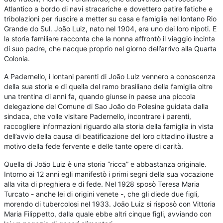
Atlantico a bordo di navi stracariche e dovettero patire fatiche e
tribolazioni per riuscire a metter su casa e famiglia nel lontano Rio
Grande do Sul. João Luiz, nato nel 1904, era uno dei loro nipoti. E
la storia familiare racconta che la nonna affrontò il viaggio incinta
di suo padre, che nacque proprio nel giorno dell’arrivo alla Quarta
Colonia.
A Padernello, i lontani parenti di João Luiz vennero a conoscenza
della sua storia e di quella del ramo brasiliano della famiglia oltre
una trentina di anni fa, quando giunse in paese una piccola
delegazione del Comune di Sao João do Polesine guidata dalla
sindaca, che volle visitare Padernello, incontrare i parenti,
raccogliere informazioni riguardo alla storia della famiglia in vista
dell’avvio della causa di beatificazione del loro cittadino illustre a
motivo della fede fervente e delle tante opere di carità.
Quella di João Luiz è una storia “ricca” e abbastanza originale.
Intorno ai 12 anni egli manifestò i primi segni della sua vocazione
alla vita di preghiera e di fede. Nel 1928 sposò Teresa Maria
Turcato - anche lei di origini venete -, che gli diede due figli,
morendo di tubercolosi nel 1933. João Luiz si risposò con Vittoria
Maria Filippetto, dalla quale ebbe altri cinque figli, avviando con