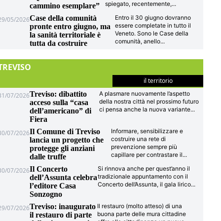
spiegato, recentemente,
...
cammino esemplare”
Case della comunità
Entro il 30 giugno dovranno
29/05/2026
essere completate in tutto il
pronte entro giugno, ma
Veneto. Sono le Case della
la sanità territoriale è
comunità, anello
...
tutta da costruire
TREVISO
il territorio
Treviso: dibattito
A plasmare nuovamente l’aspetto
31/07/2026
della nostra città nel prossimo futuro
acceso sulla “casa
ci pensa anche la nuova variante
...
dell’americano” di
Fiera
Il Comune di Treviso
Informare, sensibilizzare e
30/07/2026
costruire una rete di
lancia un progetto che
prevenzione sempre più
protegge gli anziani
capillare per contrastare il
...
dalle truffe
Il Concerto
Si rinnova anche per quest’anno il
30/07/2026
tradizionale appuntamento con il
dell’Assunta celebra
Concerto dell’Assunta, il gala lirico
...
l’editore Casa
Sonzogno
Treviso: inaugurato
Il restauro (molto atteso) di una
29/07/2026
buona parte delle mura cittadine
il restauro di parte