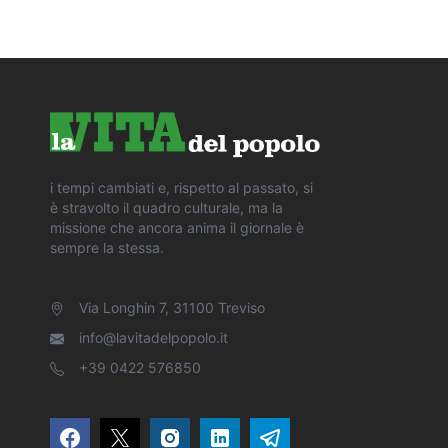
i tempi cambiati e, rispetto al passato, si
è stravolto il quadro culturale, ma la
missione che ancora anima il giornale è
sempre la stessa.
Via Longhin 7, 31100 Treviso
info@lavitadelpopolo.it
+39 0422 576850