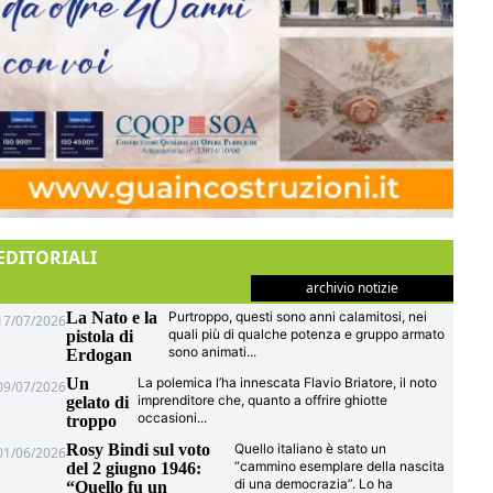
EDITORIALI
archivio notizie
La Nato e la
Purtroppo, questi sono anni calamitosi, nei
17/07/2026
quali più di qualche potenza e gruppo armato
pistola di
sono animati
...
Erdogan
Un
La polemica l’ha innescata Flavio Briatore, il noto
09/07/2026
imprenditore che, quanto a offrire ghiotte
gelato di
occasioni
...
troppo
Rosy Bindi sul voto
Quello italiano è stato un
01/06/2026
“cammino esemplare della nascita
del 2 giugno 1946:
di una democrazia”. Lo ha
“Quello fu un