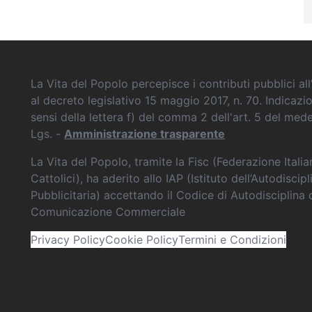
La Vita del Popolo percepisce i contributi pubblici all’
al decreto legislativo 15 maggio 2017, n. 70. Indicazi
sensi della lettera f) del comma 2 dell'art. 5 del me
Lgs. -
Amministrazione trasparente
La Vita del Popolo, tramite la Fisc (Federazione Itali
Cattolici), ha aderito allo IAP (Istituto dell’Autodiscipl
Pubblicitaria) accettando il Codice di Autodisciplina 
Comunicazione Commerciale
Privacy Policy
Cookie Policy
Termini e Condizioni