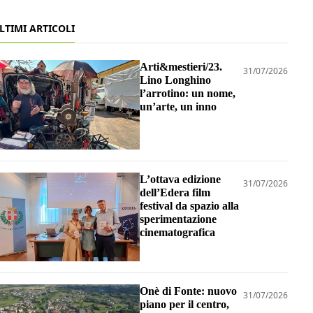
LTIMI ARTICOLI
Arti&mestieri/23.
31/07/2026
Lino Longhino
l’arrotino: un nome,
un’arte, un inno
L’ottava edizione
31/07/2026
dell’Edera film
festival da spazio alla
sperimentazione
cinematografica
Onè di Fonte: nuovo
31/07/2026
piano per il centro,