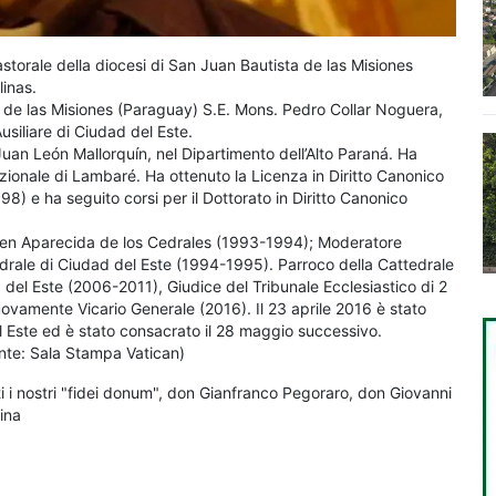
storale della diocesi di San Juan Bautista de las Misiones
inas.
a de las Misiones (Paraguay) S.E. Mons. Pedro Collar Noguera,
usiliare di Ciudad del Este.
uan León Mallorquín, nel Dipartimento dell’Alto Paraná. Ha
Nazionale di Lambaré. Ha ottenuto la Licenza in Diritto Canonico
8) e ha seguito corsi per il Dottorato in Diritto Canonico
rgen Aparecida de los Cedrales (1993-1994); Moderatore
edrale di Ciudad del Este (1994-1995). Parroco della Cattedrale
del Este (2006-2011), Giudice del Tribunale Ecclesiastico di 2
vamente Vicario Generale (2016). Il 23 aprile 2016 è stato
l Este ed è stato consacrato il 28 maggio successivo.
onte: Sala Stampa Vatican)
i i nostri "fidei donum", don Gianfranco Pegoraro, don Giovanni
ina