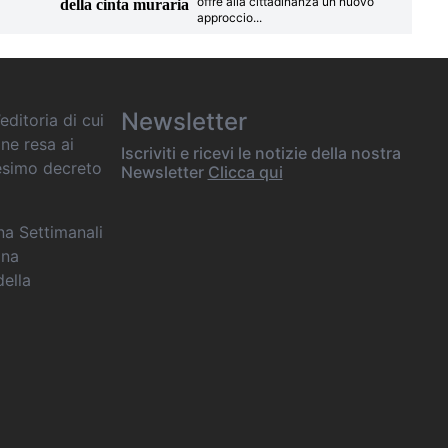
offre alla cittadinanza un nuovo
della cinta muraria
approccio
...
Newsletter
editoria di cui
one resa ai
Iscriviti e ricevi le notizie della nostra
desimo decreto
Newsletter
Clicca qui
ana Settimanali
ina
della