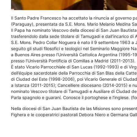
Il Santo Padre Francesco ha accettato la rinuncia al governo pa
(Paraguay), presentata da S.E. Mons. Mario Melanio Medina Sal
Il Papa ha nominato Vescovo della diocesi di San Juan Bautist
trasferendolo dalla sede titolare di Tamugadi e dall’incarico di A
S.E. Mons. Pedro Collar Noguera è nato il 9 settembre 1963 a J
seguito gli studi filosofici e teologici nel Seminario Maggiore 
a Buenos Aires presso l’Università Cattolica Argentina (1995-199
presso l’Università Pontificia di Comillas a Madrid (2011-2013).
È stato Vicario Parrocchiale di San Lucas (1992-1993) e di Vi
dell’équipe sacerdotale della Parrocchia di San Blas della Catt
di Ciudad del Este (1998-2006), poi Vicario Generale di Ciudad 
a Istanza (2011-2015); Cancelliere diocesano (2014-2015) e nuo
nominato Vescovo titolare di Tamugadi e Ausiliare di Ciudad de
Parla spagnolo e guaraní. Conosce il portoghese e l’inglese. (f
Nella diocesi di San Juan Bautista de las Misiones sono present
Fighera e le cooperatrici pastorali Debora Niero e Germana Gall