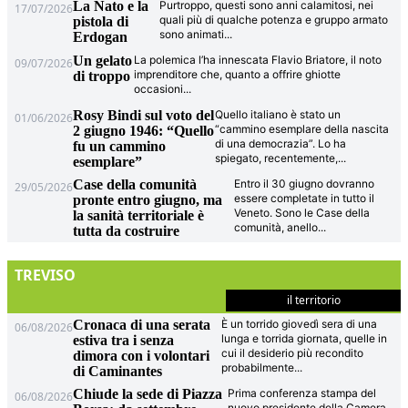
La Nato e la
Purtroppo, questi sono anni calamitosi, nei
17/07/2026
quali più di qualche potenza e gruppo armato
pistola di
sono animati
...
Erdogan
Un gelato
La polemica l’ha innescata Flavio Briatore, il noto
09/07/2026
imprenditore che, quanto a offrire ghiotte
di troppo
occasioni
...
Rosy Bindi sul voto del
Quello italiano è stato un
01/06/2026
“cammino esemplare della nascita
2 giugno 1946: “Quello
di una democrazia”. Lo ha
fu un cammino
spiegato, recentemente,
...
esemplare”
Case della comunità
Entro il 30 giugno dovranno
29/05/2026
essere completate in tutto il
pronte entro giugno, ma
Veneto. Sono le Case della
la sanità territoriale è
comunità, anello
...
tutta da costruire
TREVISO
il territorio
Cronaca di una serata
È un torrido giovedì sera di una
06/08/2026
lunga e torrida giornata, quelle in
estiva tra i senza
cui il desiderio più recondito
dimora con i volontari
probabilmente
...
di Caminantes
Chiude la sede di Piazza
Prima conferenza stampa del
06/08/2026
nuovo presidente della Camera