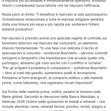
d’imposta più accessibile e immediatamente operativo, evitando
ritardi o complessità burocratiche che ne riducano l’efficacia.
Resta però un limite: “Il beneficio è riservato al solo autotrasporto.
Un’estensione temporanea a tutte le imprese artigiane sarebbe
stata una misura più equa e più rapida per sostenere l’intero
sistema produttivo”.
Nel decreto è previsto anche uno speciale regime di controllo sui
fenomeni distorsivi nel mercato dei carburanti, un elemento
ritenuto fondamentale. “In una fase così delicata il rischio di
speculazioni è concreto – evidenzia Boschetto – servono controlli
stringenti e tempestivi che impediscano che accada quello che,
purtroppo, abbiamo già visto anche con il conflitto in Ucraina”.
“Per gli artigiani il problema è complessivo – sottolinea Boschetto
– oltre ai costi del gasolio, aumentano quelli di lavorazione.
Pensiamo ai forni energivori, al comparto edilizio o alle materie
prime, come l’alluminio, che registrano rincari importanti”.
Sul fronte delle materie prime, inoltre, pesano le tensioni sulle
filiere globali. Secondo le rilevazioni della Banca Mondiale, a
febbraio 2026 l’indice delle quotazioni di metalli e minerali – che
include alluminio, rame, minerali ferrosi, piombo, nichel, stagno e