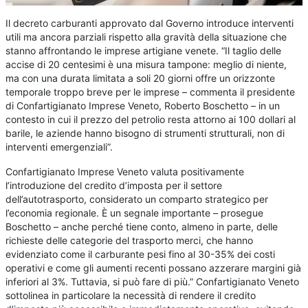
Il decreto carburanti approvato dal Governo introduce interventi
utili ma ancora parziali rispetto alla gravità della situazione che
stanno affrontando le imprese artigiane venete. “Il taglio delle
accise di 20 centesimi è una misura tampone: meglio di niente,
ma con una durata limitata a soli 20 giorni offre un orizzonte
temporale troppo breve per le imprese – commenta il presidente
di Confartigianato Imprese Veneto, Roberto Boschetto – in un
contesto in cui il prezzo del petrolio resta attorno ai 100 dollari al
barile, le aziende hanno bisogno di strumenti strutturali, non di
interventi emergenziali”.
Confartigianato Imprese Veneto valuta positivamente
l’introduzione del credito d’imposta per il settore
dell’autotrasporto, considerato un comparto strategico per
l’economia regionale. È un segnale importante – prosegue
Boschetto – anche perché tiene conto, almeno in parte, delle
richieste delle categorie del trasporto merci, che hanno
evidenziato come il carburante pesi fino al 30-35% dei costi
operativi e come gli aumenti recenti possano azzerare margini già
inferiori al 3%. Tuttavia, si può fare di più.” Confartigianato Veneto
sottolinea in particolare la necessità di rendere il credito