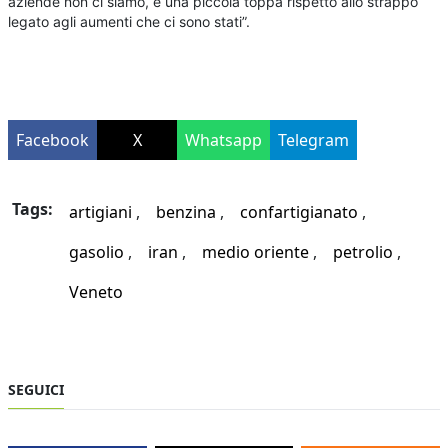
aziende non ci siamo, è una piccola toppa rispetto allo strappo
legato agli aumenti che ci sono stati”.
Facebook
X
Whatsapp
Telegram
Tags:
artigiani
benzina
confartigianato
gasolio
iran
medio oriente
petrolio
Veneto
SEGUICI