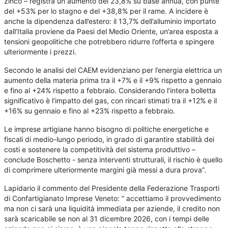
zinco – registra un aumento del 23,8% su base annua, con punte
del +53% per lo stagno e del +38,8% per il rame. A incidere è
anche la dipendenza dall’estero: il 13,7% dell’alluminio importato
dall’Italia proviene da Paesi del Medio Oriente, un’area esposta a
tensioni geopolitiche che potrebbero ridurre l’offerta e spingere
ulteriormente i prezzi.
Secondo le analisi del CAEM evidenziano per l’energia elettrica un
aumento della materia prima tra il +7% e il +9% rispetto a gennaio
e fino al +24% rispetto a febbraio. Considerando l’intera bolletta
significativo è l’impatto del gas, con rincari stimati tra il +12% e il
+16% su gennaio e fino al +23% rispetto a febbraio.
Le imprese artigiane hanno bisogno di politiche energetiche e
fiscali di medio-lungo periodo, in grado di garantire stabilità dei
costi e sostenere la competitività del sistema produttivo –
conclude Boschetto - senza interventi strutturali, il rischio è quello
di comprimere ulteriormente margini già messi a dura prova”.
Lapidario il commento del Presidente della Federazione Trasporti
di Confartigianato Imprese Veneto: “ accettiamo il provvedimento
ma non ci sarà una liquidità immediata per aziende, il credito non
sarà scaricabile se non al 31 dicembre 2026, con i tempi delle