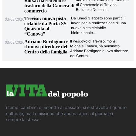
Borsa: da settembre
di Commercio di Treviso,
trasloco della Camera di
Belluno e Dolomiti
...
commercio
Treviso: nuova pista
Da lunedì 3 agosto sono partiti i
03/08/2026
lavori per la realizzazione di una
ciclabile da Porta SS
nuova pista ciclabile
Quaranta al
bidirezionale
...
“Canova”
Adriano Bordignon è
Il vescovo di Treviso, mons.
03/08/2026
Michele Tomasi, ha nominato
il nuovo direttore del
Adriano Bordignon nuovo direttore
Centro della famiglia
del Centro
...
i tempi cambiati e, rispetto al passato, si è stravolto il quadro
culturale, ma la missione che ancora anima il giornale è
sempre la stessa.