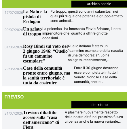
archivio notizie
La Nato e la
Purtroppo, questi sono anni calamitosi, nei
17/07/2026
quali più di qualche potenza e gruppo armato
pistola di
sono animati
...
Erdogan
Un gelato
La polemica l’ha innescata Flavio Briatore, il noto
09/07/2026
imprenditore che, quanto a offrire ghiotte
di troppo
occasioni
...
Rosy Bindi sul voto del
Quello italiano è stato un
01/06/2026
“cammino esemplare della nascita
2 giugno 1946: “Quello
di una democrazia”. Lo ha
fu un cammino
spiegato, recentemente,
...
esemplare”
Case della comunità
Entro il 30 giugno dovranno
29/05/2026
essere completate in tutto il
pronte entro giugno, ma
Veneto. Sono le Case della
la sanità territoriale è
comunità, anello
...
tutta da costruire
TREVISO
il territorio
Treviso: dibattito
A plasmare nuovamente l’aspetto
31/07/2026
della nostra città nel prossimo futuro
acceso sulla “casa
ci pensa anche la nuova variante
...
dell’americano” di
Fiera