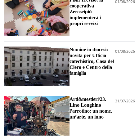
01/08/2026
cooperativa
Zeroseipiù
implementerà i
propri servizi
Nomine in diocesi:
01/08/2026
novità per Ufficio
catechistico, Casa del
Clero e Centro della
famiglia
Arti&mestieri/23.
31/07/2026
Lino Longhino
l’arrotino: un nome,
un’arte, un inno