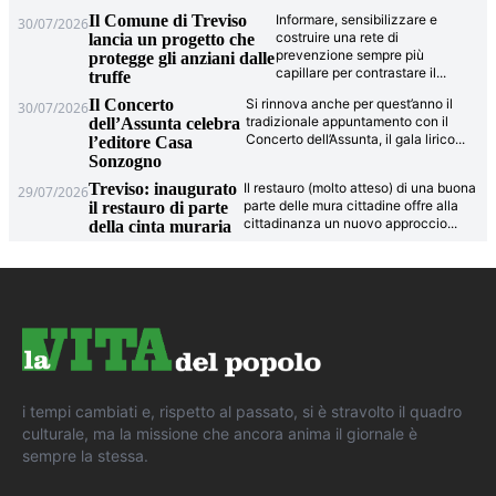
Il Comune di Treviso
Informare, sensibilizzare e
30/07/2026
costruire una rete di
lancia un progetto che
prevenzione sempre più
protegge gli anziani dalle
capillare per contrastare il
...
truffe
Il Concerto
Si rinnova anche per quest’anno il
30/07/2026
tradizionale appuntamento con il
dell’Assunta celebra
Concerto dell’Assunta, il gala lirico
...
l’editore Casa
Sonzogno
Treviso: inaugurato
Il restauro (molto atteso) di una buona
29/07/2026
parte delle mura cittadine offre alla
il restauro di parte
cittadinanza un nuovo approccio
...
della cinta muraria
i tempi cambiati e, rispetto al passato, si è stravolto il quadro
culturale, ma la missione che ancora anima il giornale è
sempre la stessa.