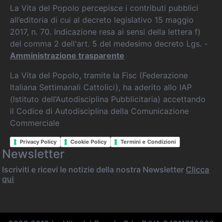
La Vita del Popolo percepisce i contributi pubblici
all’editoria di cui al decreto legislativo 15 maggio
2017, n. 70. Indicazione resa ai sensi della lettera f)
del comma 2 dell'art. 5 del medesimo decreto Lgs. -
Amministrazione trasparente
La Vita del Popolo, tramite la Fisc (Federazione
Italiana Settimanali Cattolici), ha aderito allo IAP
(Istituto dell’Autodisciplina Pubblicitaria) accettando
il Codice di Autodisciplina della Comunicazione
Commerciale
Privacy Policy
Cookie Policy
Termini e Condizioni
Newsletter
Iscriviti e ricevi le notizie della nostra Newsletter
Clicca
qui