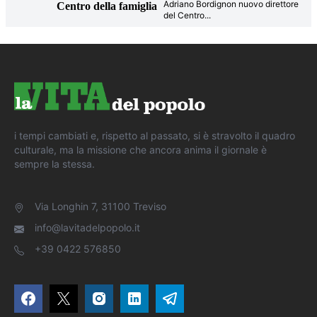
Adriano Bordignon nuovo direttore
Centro della famiglia
del Centro
...
i tempi cambiati e, rispetto al passato, si è stravolto il quadro
culturale, ma la missione che ancora anima il giornale è
sempre la stessa.
Via Longhin 7, 31100 Treviso
info@lavitadelpopolo.it
+39 0422 576850