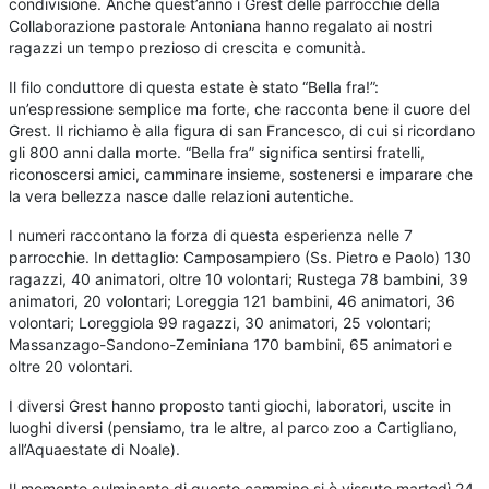
condivisione. Anche quest’anno i Grest delle parrocchie della
Collaborazione pastorale Antoniana hanno regalato ai nostri
ragazzi un tempo prezioso di crescita e comunità.
Il filo conduttore di questa estate è stato “Bella fra!”:
un’espressione semplice ma forte, che racconta bene il cuore del
Grest. Il richiamo è alla figura di san Francesco, di cui si ricordano
gli 800 anni dalla morte. “Bella fra” significa sentirsi fratelli,
riconoscersi amici, camminare insieme, sostenersi e imparare che
la vera bellezza nasce dalle relazioni autentiche.
I numeri raccontano la forza di questa esperienza nelle 7
parrocchie. In dettaglio: Camposampiero (Ss. Pietro e Paolo) 130
ragazzi, 40 animatori, oltre 10 volontari; Rustega 78 bambini, 39
animatori, 20 volontari; Loreggia 121 bambini, 46 animatori, 36
volontari; Loreggiola 99 ragazzi, 30 animatori, 25 volontari;
Massanzago-Sandono-Zeminiana 170 bambini, 65 animatori e
oltre 20 volontari.
I diversi Grest hanno proposto tanti giochi, laboratori, uscite in
luoghi diversi (pensiamo, tra le altre, al parco zoo a Cartigliano,
all’Aquaestate di Noale).
Il momento culminante di questo cammino si è vissuto martedì 24