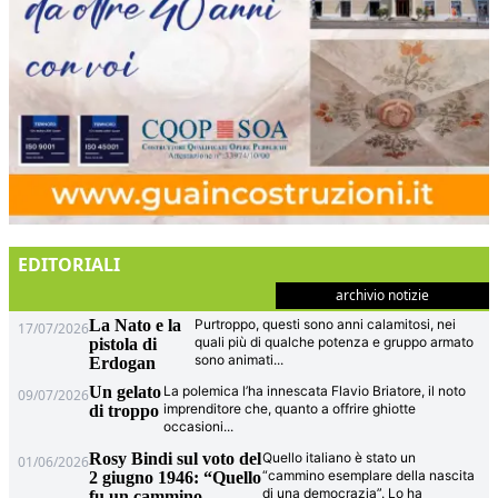
EDITORIALI
archivio notizie
La Nato e la
Purtroppo, questi sono anni calamitosi, nei
17/07/2026
quali più di qualche potenza e gruppo armato
pistola di
sono animati
...
Erdogan
Un gelato
La polemica l’ha innescata Flavio Briatore, il noto
09/07/2026
imprenditore che, quanto a offrire ghiotte
di troppo
occasioni
...
Rosy Bindi sul voto del
Quello italiano è stato un
01/06/2026
“cammino esemplare della nascita
2 giugno 1946: “Quello
di una democrazia”. Lo ha
fu un cammino