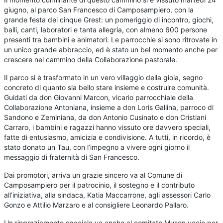
giugno, al parco San Francesco di Camposampiero, con la
grande festa dei cinque Grest: un pomeriggio di incontro, giochi,
balli, canti, laboratori e tanta allegria, con almeno 600 persone
presenti tra bambini e animatori. Le parrocchie si sono ritrovate in
un unico grande abbraccio, ed è stato un bel momento anche per
crescere nel cammino della Collaborazione pastorale.
Il parco si è trasformato in un vero villaggio della gioia, segno
concreto di quanto sia bello stare insieme e costruire comunità.
Guidati da don Giovanni Marcon, vicario parrocchiale della
Collaborazione Antoniana, insieme a don Loris Gallina, parroco di
Sandono e Zeminiana, da don Antonio Cusinato e don Cristiani
Carraro, i bambini e ragazzi hanno vissuto ore davvero speciali,
fatte di entusiasmo, amicizia e condivisione. A tutti, in ricordo, è
stato donato un Tau, con l’impegno a vivere ogni giorno il
messaggio di fraternità di San Francesco.
Dai promotori, arriva un grazie sincero va al Comune di
Camposampiero per il patrocinio, il sostegno e il contributo
all’iniziativa, alla sindaca, Katia Maccarrone, agli assessori Carlo
Gonzo e Attilio Marzaro e al consigliere Leonardo Pallaro.
Un ringraziamento speciale va anche al comitato Muson vecio per