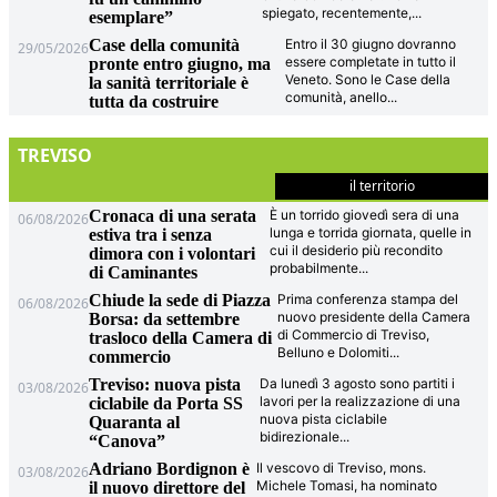
spiegato, recentemente,
...
esemplare”
Case della comunità
Entro il 30 giugno dovranno
29/05/2026
essere completate in tutto il
pronte entro giugno, ma
Veneto. Sono le Case della
la sanità territoriale è
comunità, anello
...
tutta da costruire
TREVISO
il territorio
Cronaca di una serata
È un torrido giovedì sera di una
06/08/2026
lunga e torrida giornata, quelle in
estiva tra i senza
cui il desiderio più recondito
dimora con i volontari
probabilmente
...
di Caminantes
Chiude la sede di Piazza
Prima conferenza stampa del
06/08/2026
nuovo presidente della Camera
Borsa: da settembre
di Commercio di Treviso,
trasloco della Camera di
Belluno e Dolomiti
...
commercio
Treviso: nuova pista
Da lunedì 3 agosto sono partiti i
03/08/2026
lavori per la realizzazione di una
ciclabile da Porta SS
nuova pista ciclabile
Quaranta al
bidirezionale
...
“Canova”
Adriano Bordignon è
Il vescovo di Treviso, mons.
03/08/2026
Michele Tomasi, ha nominato
il nuovo direttore del