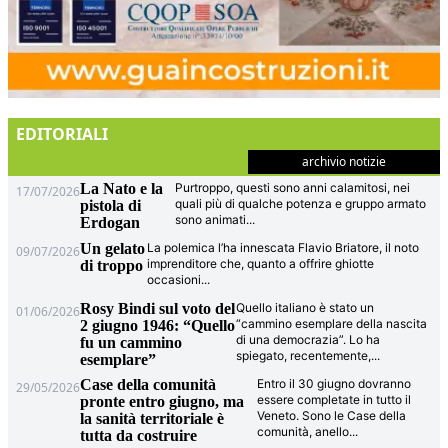
EDITORIALI
archivio notizie
La Nato e la
Purtroppo, questi sono anni calamitosi, nei
17/07/2026
quali più di qualche potenza e gruppo armato
pistola di
sono animati
...
Erdogan
Un gelato
La polemica l’ha innescata Flavio Briatore, il noto
09/07/2026
imprenditore che, quanto a offrire ghiotte
di troppo
occasioni
...
Rosy Bindi sul voto del
Quello italiano è stato un
01/06/2026
“cammino esemplare della nascita
2 giugno 1946: “Quello
di una democrazia”. Lo ha
fu un cammino
spiegato, recentemente,
...
esemplare”
Case della comunità
Entro il 30 giugno dovranno
29/05/2026
essere completate in tutto il
pronte entro giugno, ma
Veneto. Sono le Case della
la sanità territoriale è
comunità, anello
...
tutta da costruire