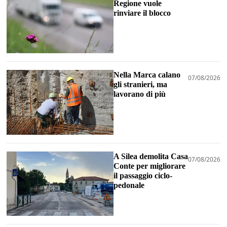
Regione vuole
rinviare il blocco
Nella Marca calano
07/08/2026
gli stranieri, ma
lavorano di più
A Silea demolita Casa
07/08/2026
Conte per migliorare
il passaggio ciclo-
pedonale