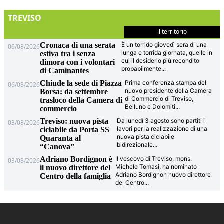
TREVISO
il territorio
Cronaca di una serata
È un torrido giovedì sera di una
06/08/2026
lunga e torrida giornata, quelle in
estiva tra i senza
cui il desiderio più recondito
dimora con i volontari
probabilmente
...
di Caminantes
Chiude la sede di Piazza
Prima conferenza stampa del
06/08/2026
nuovo presidente della Camera
Borsa: da settembre
di Commercio di Treviso,
trasloco della Camera di
Belluno e Dolomiti
...
commercio
Treviso: nuova pista
Da lunedì 3 agosto sono partiti i
03/08/2026
lavori per la realizzazione di una
ciclabile da Porta SS
nuova pista ciclabile
Quaranta al
bidirezionale
...
“Canova”
Adriano Bordignon è
Il vescovo di Treviso, mons.
03/08/2026
Michele Tomasi, ha nominato
il nuovo direttore del
Adriano Bordignon nuovo direttore
Centro della famiglia
del Centro
...