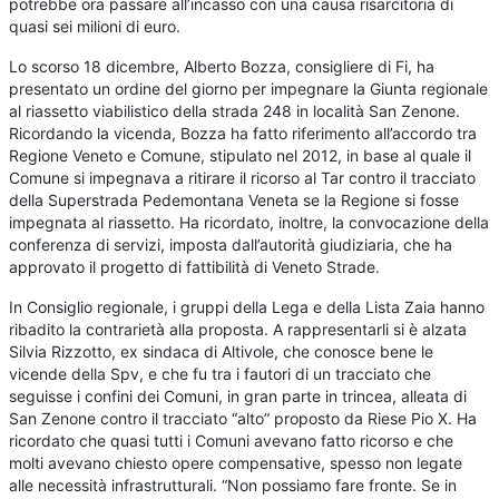
potrebbe ora passare all’incasso con una causa risarcitoria di
quasi sei milioni di euro.
Lo scorso 18 dicembre, Alberto Bozza, consigliere di Fi, ha
presentato un ordine del giorno per impegnare la Giunta regionale
al riassetto viabilistico della strada 248 in località San Zenone.
Ricordando la vicenda, Bozza ha fatto riferimento all’accordo tra
Regione Veneto e Comune, stipulato nel 2012, in base al quale il
Comune si impegnava a ritirare il ricorso al Tar contro il tracciato
della Superstrada Pedemontana Veneta se la Regione si fosse
impegnata al riassetto. Ha ricordato, inoltre, la convocazione della
conferenza di servizi, imposta dall’autorità giudiziaria, che ha
approvato il progetto di fattibilità di Veneto Strade.
In Consiglio regionale, i gruppi della Lega e della Lista Zaia hanno
ribadito la contrarietà alla proposta. A rappresentarli si è alzata
Silvia Rizzotto, ex sindaca di Altivole, che conosce bene le
vicende della Spv, e che fu tra i fautori di un tracciato che
seguisse i confini dei Comuni, in gran parte in trincea, alleata di
San Zenone contro il tracciato “alto” proposto da Riese Pio X. Ha
ricordato che quasi tutti i Comuni avevano fatto ricorso e che
molti avevano chiesto opere compensative, spesso non legate
alle necessità infrastrutturali. “Non possiamo fare fronte. Se in