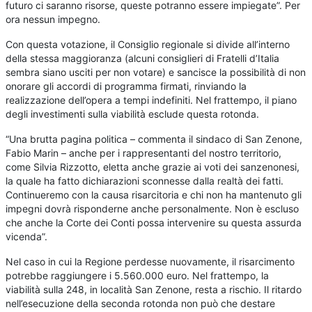
futuro ci saranno risorse, queste potranno essere impiegate”. Per
ora nessun impegno.
Con questa votazione, il Consiglio regionale si divide all’interno
della stessa maggioranza (alcuni consiglieri di Fratelli d’Italia
sembra siano usciti per non votare) e sancisce la possibilità di non
onorare gli accordi di programma firmati, rinviando la
realizzazione dell’opera a tempi indefiniti. Nel frattempo, il piano
degli investimenti sulla viabilità esclude questa rotonda.
“Una brutta pagina politica – commenta il sindaco di San Zenone,
Fabio Marin – anche per i rappresentanti del nostro territorio,
come Silvia Rizzotto, eletta anche grazie ai voti dei sanzenonesi,
la quale ha fatto dichiarazioni sconnesse dalla realtà dei fatti.
Continueremo con la causa risarcitoria e chi non ha mantenuto gli
impegni dovrà risponderne anche personalmente. Non è escluso
che anche la Corte dei Conti possa intervenire su questa assurda
vicenda”.
Nel caso in cui la Regione perdesse nuovamente, il risarcimento
potrebbe raggiungere i 5.560.000 euro. Nel frattempo, la
viabilità sulla 248, in località San Zenone, resta a rischio. Il ritardo
nell’esecuzione della seconda rotonda non può che destare