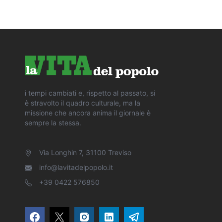
i tempi cambiati e, rispetto al passato, si
è stravolto il quadro culturale, ma la
missione che ancora anima il giornale è
sempre la stessa.
Via Longhin 7, 31100 Treviso
info@lavitadelpopolo.it
+39 0422 576850