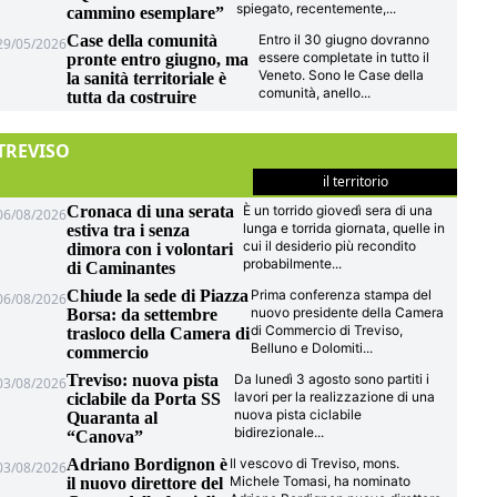
spiegato, recentemente,
...
cammino esemplare”
Case della comunità
Entro il 30 giugno dovranno
29/05/2026
essere completate in tutto il
pronte entro giugno, ma
Veneto. Sono le Case della
la sanità territoriale è
comunità, anello
...
tutta da costruire
TREVISO
il territorio
Cronaca di una serata
È un torrido giovedì sera di una
06/08/2026
lunga e torrida giornata, quelle in
estiva tra i senza
cui il desiderio più recondito
dimora con i volontari
probabilmente
...
di Caminantes
Chiude la sede di Piazza
Prima conferenza stampa del
06/08/2026
nuovo presidente della Camera
Borsa: da settembre
di Commercio di Treviso,
trasloco della Camera di
Belluno e Dolomiti
...
commercio
Treviso: nuova pista
Da lunedì 3 agosto sono partiti i
03/08/2026
lavori per la realizzazione di una
ciclabile da Porta SS
nuova pista ciclabile
Quaranta al
bidirezionale
...
“Canova”
Adriano Bordignon è
Il vescovo di Treviso, mons.
03/08/2026
Michele Tomasi, ha nominato
il nuovo direttore del