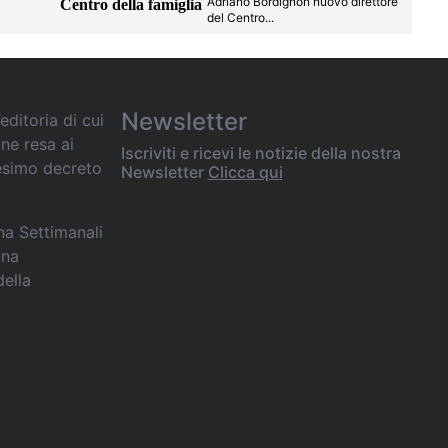
Adriano Bordignon nuovo direttore
Centro della famiglia
del Centro
...
Newsletter
editoria di cui
one resa ai
Iscriviti e ricevi le notizie della nostra
desimo decreto
Newsletter
Clicca qui
ana Settimanali
ina
della