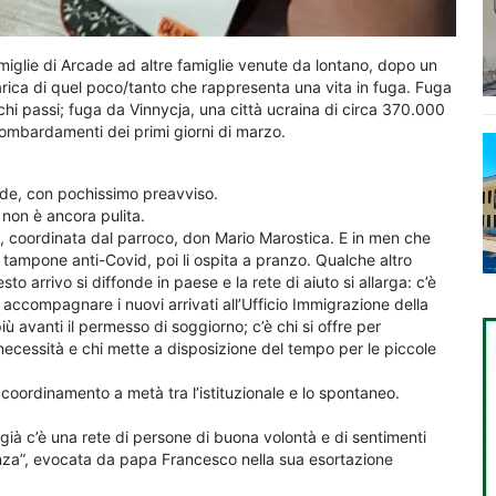
famiglie di Arcade ad altre famiglie venute da lontano, dopo un
 carica di quel poco/tanto che rappresenta una vita in fuga. Fuga
hi passi; fuga da Vinnycja, una città ucraina di circa 370.000
 bombardamenti dei primi giorni di marzo.
ade, con pochissimo preavviso.
 non è ancora pulita.
o, coordinata dal parroco, don Mario Marostica. E in men che
il tampone anti-Covid, poi li ospita a pranzo. Qualche altro
sto arrivo si diffonde in paese e la rete di aiuto si allarga: c’è
di accompagnare i nuovi arrivati all’Ufficio Immigrazione della
ù avanti il permesso di soggiorno; c’è chi si offre per
ma necessità e chi mette a disposizione del tempo per le piccole
coordinamento a metà tra l’istituzionale e lo spontaneo.
ià c’è una rete di persone di buona volontà e di sentimenti
anza”, evocata da papa Francesco nella sua esortazione