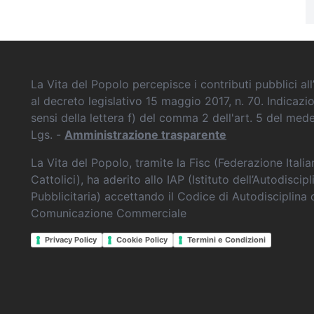
La Vita del Popolo percepisce i contributi pubblici all’
al decreto legislativo 15 maggio 2017, n. 70. Indicazi
sensi della lettera f) del comma 2 dell'art. 5 del me
Lgs. -
Amministrazione trasparente
La Vita del Popolo, tramite la Fisc (Federazione Itali
Cattolici), ha aderito allo IAP (Istituto dell’Autodiscipl
Pubblicitaria) accettando il Codice di Autodisciplina 
Comunicazione Commerciale
Privacy Policy
Cookie Policy
Termini e Condizioni