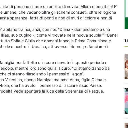
nità di persone scorre un anelito di novità: Allora è possibile! E’
nte umane, che vadano oltre gli schemi consueti, oltre le logiche
esta speranza, fatta di ponti e non di muri di colore e non di
” abitano tra noi, anzi, con noi. “Olena - domandiamo a una
 Illias, suo cugino -, come vi trovate nella nuova scuola?” “Bene!
I
rattutto Sofia e Giulia che domani fanno la Prima Comunione e
e le maestre in Ucraina, attraverso internet; e facciamo i
famiglia per l’affetto e le cure ricevute in questo periodo e
ericolo, mentre loro sono qui al sicuro. “Ci stiamo dando da
 che ci stanno rilasciando i permessi di legge”.
nna Valentina, nonna Natalya, mamma Anna, figlie Olena e
 Mykola, che ha avuto il permesso di lasciare il suo Paese.
crudeltà vede spuntare la luce della Speranza di Pasqua.