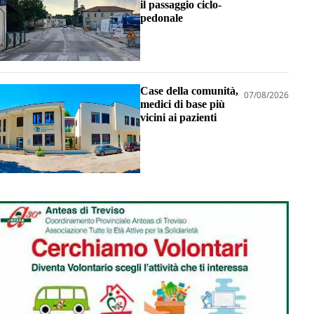
il passaggio ciclo-
pedonale
Case della comunità,
07/08/2026
medici di base più
vicini ai pazienti