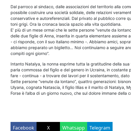
Dal parroco al sindaco, dalle associazioni del territorio alla comu
possibile costruire una società solidale, delle relazioni verame
conservative e autoreferenziali. Dal privato al pubblico corre qu
toni grigi. Ora la cronaca lascia spazio alla vita quotidiana.
E’ più di un mese ormai che le sette persone “venute da lontano
delle due figlie di Anna, inserita in quarta elementare assieme a
- ci risponde, con il suo italiano minimo -. Abbiamo amici, sop
abbiamo preparato un biglietto… Noi continuiamo a seguire anch
compiti ogni giorno”.
Intanto Natalya, la nonna esprime tutta la gratitudine della sua 
parla commossa del figlio e del genero in Ucraina, in costante p
fare - continua - a trovare dei lavori per il sostentamento, dato
Sette persone “venute da lontano”, quattro generazioni: bisno
Ulyana, cognata Natascia, il figlio Illias e il marito di Natalya,
Forse è l’alba di un giorno nuovo, che sul dolore immane della 
Facebook
X
Whatsapp
Telegram