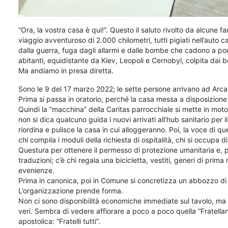
“Ora, la vostra casa è qui!”. Questo il saluto rivolto da alcune 
viaggio avventuroso di 2.000 chilometri, tutti pigiati nell’auto
dalla guerra, fuga dagli allarmi e dalle bombe che cadono a poc
abitanti, equidistante da Kiev, Leopoli e Cernobyl, colpita dai
Ma andiamo in presa diretta.
Sono le 9 del 17 marzo 2022; le sette persone arrivano ad Arc
Prima si passa in oratorio, perché la casa messa a disposizione
Quindi la “macchina” della Caritas parrocchiale si mette in mot
non si dica qualcuno guida i nuovi arrivati all’hub sanitario per 
riordina e pulisce la casa in cui alloggeranno. Poi, la voce di que
chi compila i moduli della richiesta di ospitalità, chi si occupa 
Questura per ottenere il permesso di protezione umanitaria e, pi
traduzioni; c’è chi regala una bicicletta, vestiti, generi di pri
evenienze.
Prima in canonica, poi in Comune si concretizza un abbozzo di 
L’organizzazione prende forma.
Non ci sono disponibilità economiche immediate sul tavolo, ma g
veri. Sembra di vedere affiorare a poco a poco quella “Fratell
apostolica: “Fratelli tutti”.