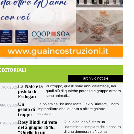
EDITORIALI
archivio notizie
La Nato e la
Purtroppo, questi sono anni calamitosi, nei
17/07/2026
quali più di qualche potenza e gruppo armato
pistola di
sono animati
...
Erdogan
Un
La polemica l’ha innescata Flavio Briatore, il noto
09/07/2026
imprenditore che, quanto a offrire ghiotte
gelato di
occasioni
...
troppo
Rosy Bindi sul voto
Quello italiano è stato un
01/06/2026
“cammino esemplare della nascita
del 2 giugno 1946:
di una democrazia”. Lo ha
“Quello fu un