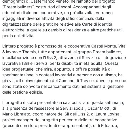
demografici di Castelfranco Veneto, nell’ambito del progetto
“Dream builders”: costruttori di sogni. Accompagnati dagli
educatori di alcune cooperative, un po’ alla volta, verranno
ingaggiati in diverse attività degli uffici comunali: dalla
digitalizzazione delle pratiche relative alle Carte di identità
elettroniche, a quelle su cambio di residenza e altre pratiche utili
per la collettività.
L’intero progetto è promosso dalle cooperative Castel Monte, Vita
& lavoro e Themis, tutte appartenenti al gruppo Dream builders,
in collaborazione con l’Ulss 2, attraverso il Servizio di integrazione
lavorativa (Sil) e i Servizi per la disabilità in età adulta. Questa
idea progettuale, che mira, appunto, a offrire possibilità di
sperimentazione in contesti lavorativi a persone con autismo, ha
già visto il coinvolgimento del Comune di Treviso, dove le persone
sono state coinvolte nel caricamento dati nel sistema di gestione
delle pratiche edilizie.
Il progetto è stato presentato in sala consiliare questa settimana,
alla presenza dell’assessore ai Servizi sociali, Oscar Miotti, di
Mario Libralato, coordinatore del Sil dell’Ulss 2, di Laura Lovisa,
project manager del progetto per conto delle tre cooperative
(presenti con i loro presidenti e rappresentanti), e di Edoardo,