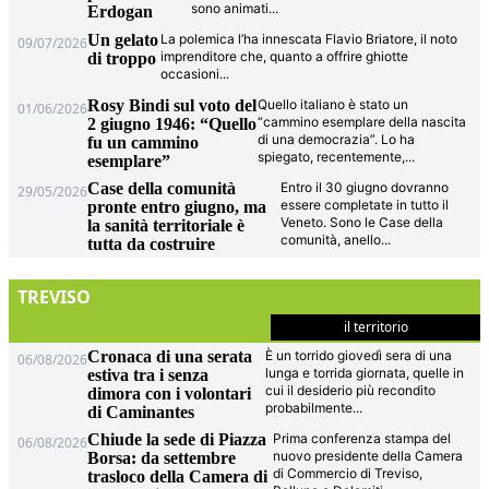
sono animati
...
Erdogan
Un gelato
La polemica l’ha innescata Flavio Briatore, il noto
09/07/2026
imprenditore che, quanto a offrire ghiotte
di troppo
occasioni
...
Rosy Bindi sul voto del
Quello italiano è stato un
01/06/2026
“cammino esemplare della nascita
2 giugno 1946: “Quello
di una democrazia”. Lo ha
fu un cammino
spiegato, recentemente,
...
esemplare”
Case della comunità
Entro il 30 giugno dovranno
29/05/2026
essere completate in tutto il
pronte entro giugno, ma
Veneto. Sono le Case della
la sanità territoriale è
comunità, anello
...
tutta da costruire
TREVISO
il territorio
Cronaca di una serata
È un torrido giovedì sera di una
06/08/2026
lunga e torrida giornata, quelle in
estiva tra i senza
cui il desiderio più recondito
dimora con i volontari
probabilmente
...
di Caminantes
Chiude la sede di Piazza
Prima conferenza stampa del
06/08/2026
nuovo presidente della Camera
Borsa: da settembre
di Commercio di Treviso,
trasloco della Camera di