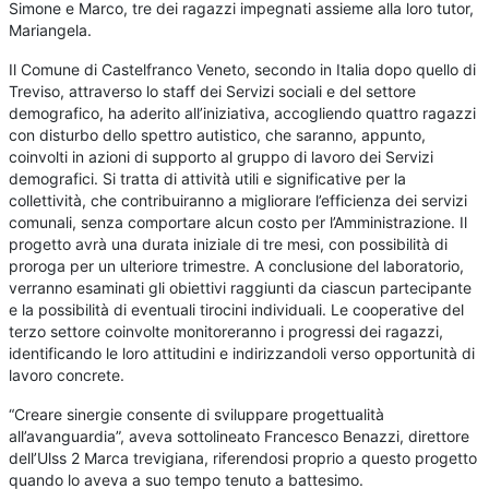
Simone e Marco, tre dei ragazzi impegnati assieme alla loro tutor,
Mariangela.
Il Comune di Castelfranco Veneto, secondo in Italia dopo quello di
Treviso, attraverso lo staff dei Servizi sociali e del settore
demografico, ha aderito all’iniziativa, accogliendo quattro ragazzi
con disturbo dello spettro autistico, che saranno, appunto,
coinvolti in azioni di supporto al gruppo di lavoro dei Servizi
demografici. Si tratta di attività utili e significative per la
collettività, che contribuiranno a migliorare l’efficienza dei servizi
comunali, senza comportare alcun costo per l’Amministrazione. Il
progetto avrà una durata iniziale di tre mesi, con possibilità di
proroga per un ulteriore trimestre. A conclusione del laboratorio,
verranno esaminati gli obiettivi raggiunti da ciascun partecipante
e la possibilità di eventuali tirocini individuali. Le cooperative del
terzo settore coinvolte monitoreranno i progressi dei ragazzi,
identificando le loro attitudini e indirizzandoli verso opportunità di
lavoro concrete.
“Creare sinergie consente di sviluppare progettualità
all’avanguardia”, aveva sottolineato Francesco Benazzi, direttore
dell’Ulss 2 Marca trevigiana, riferendosi proprio a questo progetto
quando lo aveva a suo tempo tenuto a battesimo.