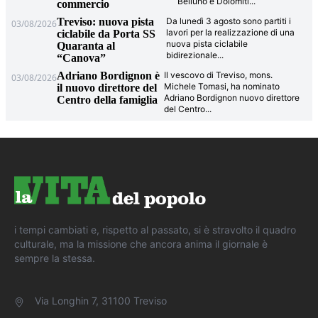
Belluno e Dolomiti
...
commercio
Treviso: nuova pista
Da lunedì 3 agosto sono partiti i
03/08/2026
lavori per la realizzazione di una
ciclabile da Porta SS
nuova pista ciclabile
Quaranta al
bidirezionale
...
“Canova”
Adriano Bordignon è
Il vescovo di Treviso, mons.
03/08/2026
Michele Tomasi, ha nominato
il nuovo direttore del
Adriano Bordignon nuovo direttore
Centro della famiglia
del Centro
...
i tempi cambiati e, rispetto al passato, si è stravolto il quadro
culturale, ma la missione che ancora anima il giornale è
sempre la stessa.
Via Longhin 7, 31100 Treviso