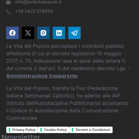
info@lavitadelpopolo.it
+39 0422 576850
La Vita del Popolo percepisce i contributi pubblici
all’editoria di cui al decreto legislativo 15 maggio
2017, n. 70. Indicazione resa ai sensi della lettera f)
del comma 2 dell'art. 5 del medesimo decreto Lgs. -
Amministrazione trasparente
La Vita del Popolo, tramite la Fisc (Federazione
Italiana Settimanali Cattolici), ha aderito allo IAP
(Istituto dell’Autodisciplina Pubblicitaria) accettando
il Codice di Autodisciplina della Comunicazione
Commerciale
Privacy Policy
Cookie Policy
Termini e Condizioni
Newsletter