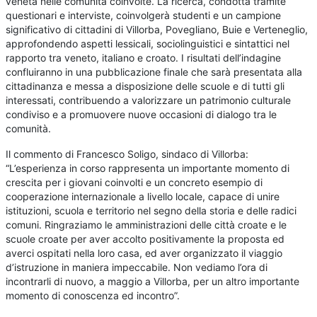
veneta nelle comunità coinvolte. La ricerca, condotta tramite
questionari e interviste, coinvolgerà studenti e un campione
significativo di cittadini di Villorba, Povegliano, Buie e Verteneglio,
approfondendo aspetti lessicali, sociolinguistici e sintattici nel
rapporto tra veneto, italiano e croato. I risultati dell’indagine
confluiranno in una pubblicazione finale che sarà presentata alla
cittadinanza e messa a disposizione delle scuole e di tutti gli
interessati, contribuendo a valorizzare un patrimonio culturale
condiviso e a promuovere nuove occasioni di dialogo tra le
comunità.
Il commento di Francesco Soligo, sindaco di Villorba:
“L’esperienza in corso rappresenta un importante momento di
crescita per i giovani coinvolti e un concreto esempio di
cooperazione internazionale a livello locale, capace di unire
istituzioni, scuola e territorio nel segno della storia e delle radici
comuni. Ringraziamo le amministrazioni delle città croate e le
scuole croate per aver accolto positivamente la proposta ed
averci ospitati nella loro casa, ed aver organizzato il viaggio
d’istruzione in maniera impeccabile. Non vediamo l’ora di
incontrarli di nuovo, a maggio a Villorba, per un altro importante
momento di conoscenza ed incontro”.