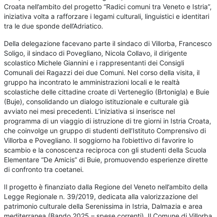
Croata nell’ambito del progetto “Radici comuni tra Veneto e Istria”,
iniziativa volta a rafforzare i legami culturali, linguistici e identitari
tra le due sponde dell’Adriatico.
Della delegazione facevano parte il sindaco di Villorba, Francesco
Soligo, il sindaco di Povegliano, Nicola Collavo, il dirigente
scolastico Michele Giannini e i rappresentanti dei Consigli
Comunali dei Ragazzi dei due Comuni. Nel corso della visita, il
gruppo ha incontrato le amministrazioni locali e le realtà
scolastiche delle cittadine croate di Verteneglio (Brtonigla) e Buie
(Buje), consolidando un dialogo istituzionale e culturale già
avviato nei mesi precedenti. L’iniziativa si inserisce nel
programma di un viaggio di istruzione di tre giorni in Istria Croata,
che coinvolge un gruppo di studenti dell’Istituto Comprensivo di
Villorba e Povegliano. Il soggiorno ha l’obiettivo di favorire lo
scambio e la conoscenza reciproca con gli studenti della Scuola
Elementare “De Amicis” di Buie, promuovendo esperienze dirette
di confronto tra coetanei.
Il progetto è finanziato dalla Regione del Veneto nell’ambito della
Legge Regionale n. 39/2019, dedicata alla valorizzazione del
patrimonio culturale della Serenissima in Istria, Dalmazia e area
mediterranea (Bando 2025 – spese correnti). Il Comune di Villorba