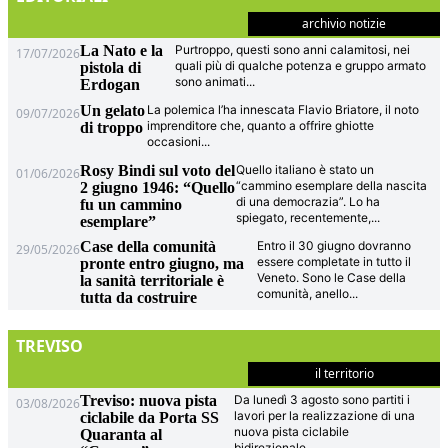
archivio notizie
La Nato e la
Purtroppo, questi sono anni calamitosi, nei
17/07/2026
quali più di qualche potenza e gruppo armato
pistola di
sono animati
...
Erdogan
Un gelato
La polemica l’ha innescata Flavio Briatore, il noto
09/07/2026
imprenditore che, quanto a offrire ghiotte
di troppo
occasioni
...
Rosy Bindi sul voto del
Quello italiano è stato un
01/06/2026
“cammino esemplare della nascita
2 giugno 1946: “Quello
di una democrazia”. Lo ha
fu un cammino
spiegato, recentemente,
...
esemplare”
Case della comunità
Entro il 30 giugno dovranno
29/05/2026
essere completate in tutto il
pronte entro giugno, ma
Veneto. Sono le Case della
la sanità territoriale è
comunità, anello
...
tutta da costruire
TREVISO
il territorio
Treviso: nuova pista
Da lunedì 3 agosto sono partiti i
03/08/2026
lavori per la realizzazione di una
ciclabile da Porta SS
nuova pista ciclabile
Quaranta al
bidirezionale
...