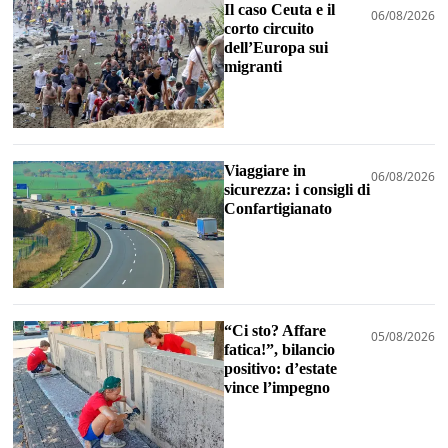
Il caso Ceuta e il
06/08/2026
corto circuito
dell’Europa sui
migranti
Viaggiare in
06/08/2026
sicurezza: i consigli di
Confartigianato
“Ci sto? Affare
05/08/2026
fatica!”, bilancio
positivo: d’estate
vince l’impegno