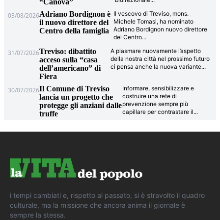
“Canova”
Adriano Bordignon è
Il vescovo di Treviso, mons.
03/08/2026
Michele Tomasi, ha nominato
il nuovo direttore del
Adriano Bordignon nuovo direttore
Centro della famiglia
del Centro
...
Treviso: dibattito
A plasmare nuovamente l’aspetto
31/07/2026
della nostra città nel prossimo futuro
acceso sulla “casa
ci pensa anche la nuova variante
...
dell’americano” di
Fiera
Il Comune di Treviso
Informare, sensibilizzare e
30/07/2026
costruire una rete di
lancia un progetto che
prevenzione sempre più
protegge gli anziani dalle
capillare per contrastare il
...
truffe
i tempi cambiati e, rispetto al passato, si è stravolto il quadro
culturale, ma la missione che ancora anima il giornale è
sempre la stessa.