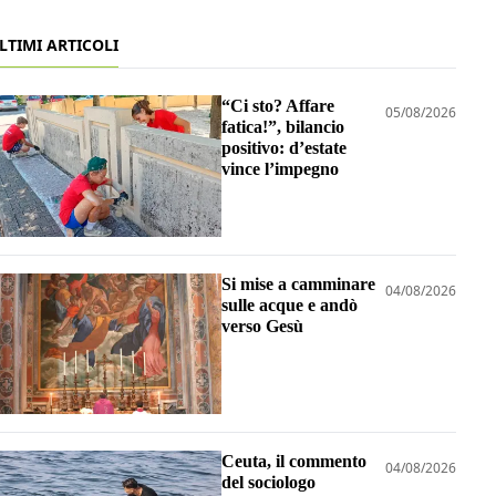
LTIMI ARTICOLI
“Ci sto? Affare
05/08/2026
fatica!”, bilancio
positivo: d’estate
vince l’impegno
Si mise a camminare
04/08/2026
sulle acque e andò
verso Gesù
Ceuta, il commento
04/08/2026
del sociologo