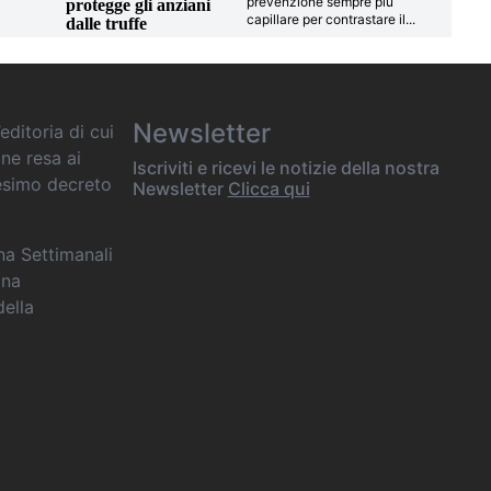
prevenzione sempre più
protegge gli anziani
capillare per contrastare il
...
dalle truffe
Newsletter
editoria di cui
one resa ai
Iscriviti e ricevi le notizie della nostra
desimo decreto
Newsletter
Clicca qui
ana Settimanali
ina
della