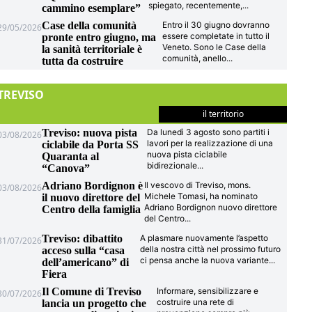
spiegato, recentemente,
...
cammino esemplare”
Case della comunità
Entro il 30 giugno dovranno
29/05/2026
essere completate in tutto il
pronte entro giugno, ma
Veneto. Sono le Case della
la sanità territoriale è
comunità, anello
...
tutta da costruire
TREVISO
il territorio
Treviso: nuova pista
Da lunedì 3 agosto sono partiti i
03/08/2026
lavori per la realizzazione di una
ciclabile da Porta SS
nuova pista ciclabile
Quaranta al
bidirezionale
...
“Canova”
Adriano Bordignon è
Il vescovo di Treviso, mons.
03/08/2026
Michele Tomasi, ha nominato
il nuovo direttore del
Adriano Bordignon nuovo direttore
Centro della famiglia
del Centro
...
Treviso: dibattito
A plasmare nuovamente l’aspetto
31/07/2026
della nostra città nel prossimo futuro
acceso sulla “casa
ci pensa anche la nuova variante
...
dell’americano” di
Fiera
Il Comune di Treviso
Informare, sensibilizzare e
30/07/2026
costruire una rete di
lancia un progetto che