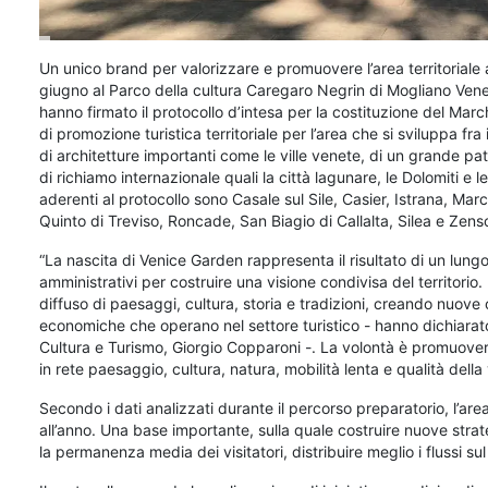
Un unico brand per valorizzare e promuovere l’area territoriale 
giugno al Parco della cultura Caregaro Negrin di Mogliano Vene
hanno firmato il protocollo d’intesa per la costituzione del Marc
di promozione turistica territoriale per l’area che si sviluppa fra 
di architetture importanti come le ville venete, di un grande p
di richiamo internazionale quali la città lagunare, le Dolomiti e
aderenti al protocollo sono Casale sul Sile, Casier, Istrana, Mar
Quinto di Treviso, Roncade, San Biagio di Callalta, Silea e Zens
“La nascita di Venice Garden rappresenta il risultato di un lung
amministrativi per costruire una visione condivisa del territorio
diffuso di paesaggi, cultura, storia e tradizioni, creando nuove o
economiche che operano nel settore turistico - hanno dichiarato
Cultura e Turismo, Giorgio Copparoni -. La volontà è promuovere
in rete paesaggio, cultura, natura, mobilità lenta e qualità della 
Secondo i dati analizzati durante il percorso preparatorio, l’a
all’anno. Una base importante, sulla quale costruire nuove stra
la permanenza media dei visitatori, distribuire meglio i flussi su