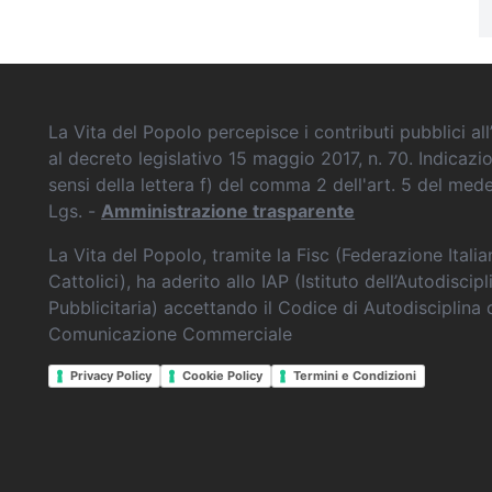
La Vita del Popolo percepisce i contributi pubblici all’
al decreto legislativo 15 maggio 2017, n. 70. Indicazi
sensi della lettera f) del comma 2 dell'art. 5 del me
Lgs. -
Amministrazione trasparente
La Vita del Popolo, tramite la Fisc (Federazione Itali
Cattolici), ha aderito allo IAP (Istituto dell’Autodiscipl
Pubblicitaria) accettando il Codice di Autodisciplina 
Comunicazione Commerciale
Privacy Policy
Cookie Policy
Termini e Condizioni