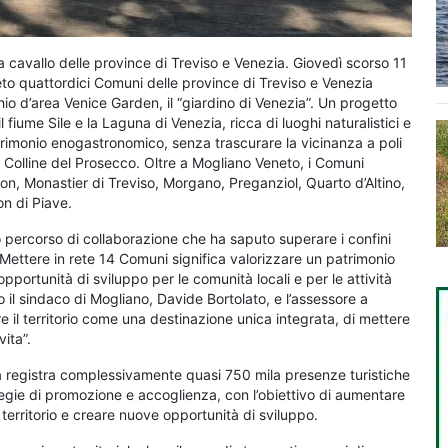
a cavallo delle province di Treviso e Venezia. Giovedì scorso 11
to quattordici Comuni delle province di Treviso e Venezia
hio d’area Venice Garden, il “giardino di Venezia”. Un progetto
il fiume Sile e la Laguna di Venezia, ricca di luoghi naturalistici e
atrimonio enogastronomico, senza trascurare la vicinanza a poli
 le Colline del Prosecco. Oltre a Mogliano Veneto, i Comuni
con, Monastier di Treviso, Morgano, Preganziol, Quarto d’Altino,
on di Piave.
o percorso di collaborazione che ha saputo superare i confini
. Mettere in rete 14 Comuni significa valorizzare un patrimonio
pportunità di sviluppo per le comunità locali e per le attività
 il sindaco di Mogliano, Davide Bortolato, e l’assessore a
 il territorio come una destinazione unica integrata, di mettere
vita”.
rea registra complessivamente quasi 750 mila presenze turistiche
tegie di promozione e accoglienza, con l’obiettivo di aumentare
l territorio e creare nuove opportunità di sviluppo.