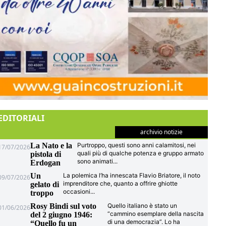
EDITORIALI
archivio notizie
La Nato e la
Purtroppo, questi sono anni calamitosi, nei
17/07/2026
quali più di qualche potenza e gruppo armato
pistola di
sono animati
...
Erdogan
Un
La polemica l’ha innescata Flavio Briatore, il noto
09/07/2026
imprenditore che, quanto a offrire ghiotte
gelato di
occasioni
...
troppo
Rosy Bindi sul voto
Quello italiano è stato un
01/06/2026
“cammino esemplare della nascita
del 2 giugno 1946:
di una democrazia”. Lo ha
“Quello fu un