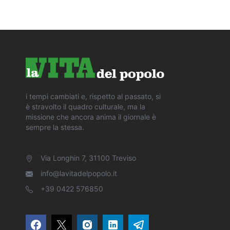
i tempi cambiati e, rispetto al passato, si
è stravolto il quadro culturale, ma la
missione che ancora anima il giornale è
sempre la stessa.
Via Longhin 7, 31100 Treviso
info@lavitadelpopolo.it
+39 0422 576850