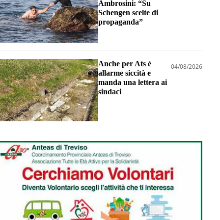
Ambrosini: “Su
Schengen scelte di
propaganda”
Anche per Ats è
04/08/2026
allarme siccità e
manda una lettera ai
sindaci