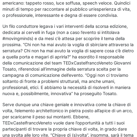
americano: tappeto rosso, luce soffusa, speech veloce. Quindici
minuti di tempo per raccontare al pubblico un’esperienza di vita,
o professionale, interessante e degna di essere condivisa.
Un filo conduttore legava i vari interventi della scorsa edizione,
dedicata ai cervelli in fuga (non a caso l’evento si intitolava
#movingminds) e da mesi c’è attesa per scoprire il tema della
prossima. “Chi non ha mai avuto la voglia di sbirciare attraverso la
serratura? Chi non ha mai avuto la voglia di sapere cosa c’è dietro
a quella porta e magari di aprirla?” ha esordito il responsabile
della comunicazione del team TEDxCastelfrancoVeneto Giovanni
Tosato, riferendosi all’immagine della serratura scelta per la
campagna di comunicazione dell’evento. “Oggi non ci troviamo
soltanto di fronte a problemi strutturali, ma anche umani,
professionali, etici. E abbiamo la necessità di risolverli in maniera
nuova e, possibilmente, innovativa” ha proseguito Tosato.
Serve dunque una chiave geniale e innovativa come la chiave di
volta, l’elemento architettonico in pietra posto all’apice di un arco,
per scaricarne il peso sui montanti. Ebbene,
TEDxCastelfrancoVeneto vuole dare l’opportunità a tutti i suoi
partecipanti di trovare la propria chiave di volta, in grado dare
una svolta alle loro vite. “Chiave di (s)volta”, insomma, sarà il tema