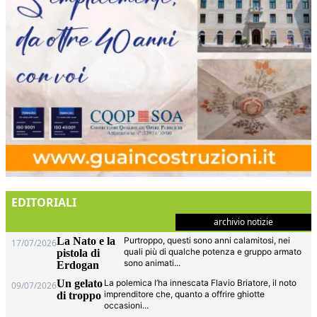
EDITORIALI
archivio notizie
La Nato e la
Purtroppo, questi sono anni calamitosi, nei
17/07/2026
quali più di qualche potenza e gruppo armato
pistola di
sono animati
...
Erdogan
Un gelato
La polemica l’ha innescata Flavio Briatore, il noto
09/07/2026
imprenditore che, quanto a offrire ghiotte
di troppo
occasioni
...