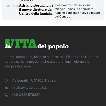
Adriano Bordignon è
Il vescovo di Treviso, mons.
03/08/2026
Michele Tomasi, ha nominato
il nuovo direttore del
Adriano Bordignon nuovo direttore
Centro della famiglia
del Centro
...
i tempi cambiati e, rispetto al passato, si è stravolto il quadro
culturale, ma la missione che ancora anima il giornale è
sempre la stessa.
Via Longhin 7, 31100 Treviso
info@lavitadelpopolo.it
+39 0422 576850