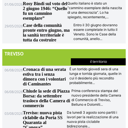
Rosy Bindi sul voto del
Quello italiano è stato un
01/06/2026
“cammino esemplare della nascita
2 giugno 1946: “Quello
di una democrazia”. Lo ha
fu un cammino
spiegato, recentemente,
...
esemplare”
Case della comunità
Entro il 30 giugno dovranno
29/05/2026
essere completate in tutto il
pronte entro giugno, ma
Veneto. Sono le Case della
la sanità territoriale è
comunità, anello
...
tutta da costruire
TREVISO
il territorio
Cronaca di una serata
È un torrido giovedì sera di una
06/08/2026
lunga e torrida giornata, quelle in
estiva tra i senza
cui il desiderio più recondito
dimora con i volontari
probabilmente
...
di Caminantes
Chiude la sede di Piazza
Prima conferenza stampa del
06/08/2026
nuovo presidente della Camera
Borsa: da settembre
di Commercio di Treviso,
trasloco della Camera di
Belluno e Dolomiti
...
commercio
Treviso: nuova pista
Da lunedì 3 agosto sono partiti i
03/08/2026
lavori per la realizzazione di una
ciclabile da Porta SS
nuova pista ciclabile
Quaranta al
bidirezionale
...
“Canova”