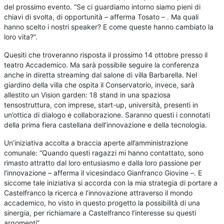
del prossimo evento. “Se ci guardiamo intorno siamo pieni di
chiavi di svolta, di opportunità – afferma Tosato – . Ma quali
hanno scelto i nostri speaker? E come queste hanno cambiato la
loro vita?”.
Quesiti che troveranno risposta il prossimo 14 ottobre presso il
teatro Accademico. Ma sarà possibile seguire la conferenza
anche in diretta streaming dal salone di villa Barbarella. Nel
giardino della villa che ospita il Conservatorio, invece, sarà
allestito un Vision garden: 18 stand in una spaziosa
tensostruttura, con imprese, start-up, università, presenti in
un’ottica di dialogo e collaborazione. Saranno questi i connotati
della prima fiera castellana dell’innovazione e della tecnologia.
Un’iniziativa accolta a braccia aperte all’amministrazione
comunale: “Quando questi ragazzi mi hanno contattato, sono
rimasto attratto dal loro entusiasmo e dalla loro passione per
l’innovazione – afferma il vicesindaco Gianfranco Giovine –. E
siccome tale iniziativa si accorda con la mia strategia di portare a
Castelfranco la ricerca e l’innovazione attraverso il mondo
accademico, ho visto in questo progetto la possibilità di una
sinergia, per richiamare a Castelfranco l’interesse su questi
argomenti”.