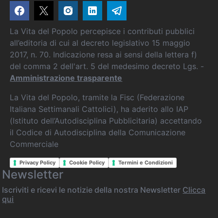
La Vita del Popolo percepisce i contributi pubblici
all’editoria di cui al decreto legislativo 15 maggio
2017, n. 70. Indicazione resa ai sensi della lettera f)
del comma 2 dell'art. 5 del medesimo decreto Lgs. -
Amministrazione trasparente
La Vita del Popolo, tramite la Fisc (Federazione
Italiana Settimanali Cattolici), ha aderito allo IAP
(Istituto dell’Autodisciplina Pubblicitaria) accettando
il Codice di Autodisciplina della Comunicazione
Commerciale
Privacy Policy
Cookie Policy
Termini e Condizioni
Newsletter
Iscriviti e ricevi le notizie della nostra Newsletter
Clicca
qui