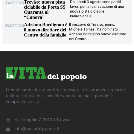
Treviso: nuova pista
Da lunedì 3 agosto sono partiti i
03/08/2026
lavori per la realizzazione di una
ciclabile da Porta SS
nuova pista ciclabile
Quaranta al
bidirezionale
...
“Canova”
Adriano Bordignon è
Il vescovo di Treviso, mons.
03/08/2026
Michele Tomasi, ha nominato
il nuovo direttore del
Adriano Bordignon nuovo direttore
Centro della famiglia
del Centro
...
i tempi cambiati e, rispetto al passato, si è stravolto il quadro
culturale, ma la missione che ancora anima il giornale è
sempre la stessa.
Via Longhin 7, 31100 Treviso
info@lavitadelpopolo.it