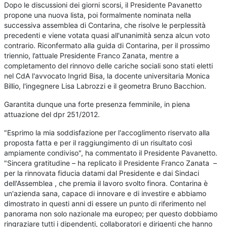
Dopo le discussioni dei giorni scorsi, il Presidente Pavanetto
propone una nuova lista, poi formalmente nominata nella
successiva assemblea di Contarina, che risolve le perplessità
precedenti e viene votata quasi all'unanimità senza alcun voto
contrario. Riconfermato alla guida di Contarina, per il prossimo
triennio, l’attuale Presidente Franco Zanata, mentre a
completamento del rinnovo delle cariche sociali sono stati eletti
nel CdA l'avvocato Ingrid Bisa, la docente universitaria Monica
Billio, l'ingegnere Lisa Labrozzi e il geometra Bruno Bacchion.
Garantita dunque una forte presenza femminile, in piena
attuazione del dpr 251/2012.
"Esprimo la mia soddisfazione per l'accoglimento riservato alla
proposta fatta e per il raggiungimento di un risultato così
ampiamente condiviso", ha commentato il Presidente Pavanetto.
"Sincera gratitudine – ha replicato il Presidente Franco Zanata –
per la rinnovata fiducia datami dal Presidente e dai Sindaci
dell'Assemblea , che premia il lavoro svolto finora. Contarina è
un'azienda sana, capace di innovare e di investire e abbiamo
dimostrato in questi anni di essere un punto di riferimento nel
panorama non solo nazionale ma europeo; per questo dobbiamo
ringraziare tutti i dipendenti, collaboratori e dirigenti che hanno