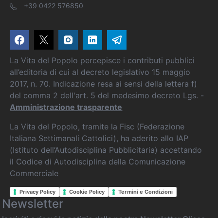
+39 0422 576850
La Vita del Popolo percepisce i contributi pubblici
all’editoria di cui al decreto legislativo 15 maggio
2017, n. 70. Indicazione resa ai sensi della lettera f)
del comma 2 dell'art. 5 del medesimo decreto Lgs. -
Amministrazione trasparente
La Vita del Popolo, tramite la Fisc (Federazione
Italiana Settimanali Cattolici), ha aderito allo IAP
(Istituto dell’Autodisciplina Pubblicitaria) accettando
il Codice di Autodisciplina della Comunicazione
Commerciale
Privacy Policy
Cookie Policy
Termini e Condizioni
Newsletter