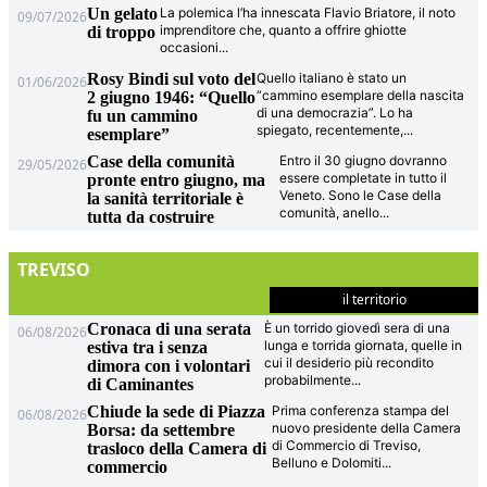
Un gelato
La polemica l’ha innescata Flavio Briatore, il noto
09/07/2026
imprenditore che, quanto a offrire ghiotte
di troppo
occasioni
...
Rosy Bindi sul voto del
Quello italiano è stato un
01/06/2026
“cammino esemplare della nascita
2 giugno 1946: “Quello
di una democrazia”. Lo ha
fu un cammino
spiegato, recentemente,
...
esemplare”
Case della comunità
Entro il 30 giugno dovranno
29/05/2026
essere completate in tutto il
pronte entro giugno, ma
Veneto. Sono le Case della
la sanità territoriale è
comunità, anello
...
tutta da costruire
TREVISO
il territorio
Cronaca di una serata
È un torrido giovedì sera di una
06/08/2026
lunga e torrida giornata, quelle in
estiva tra i senza
cui il desiderio più recondito
dimora con i volontari
probabilmente
...
di Caminantes
Chiude la sede di Piazza
Prima conferenza stampa del
06/08/2026
nuovo presidente della Camera
Borsa: da settembre
di Commercio di Treviso,
trasloco della Camera di
Belluno e Dolomiti
...
commercio