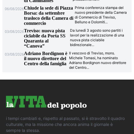
di Caminantes
Chiude la sede di Piazza
Prima conferenza stampa del
06/08/2026
nuovo presidente della Camera
Borsa: da settembre
di Commercio di Treviso,
trasloco della Camera di
Belluno e Dolomiti
...
commercio
Treviso: nuova pista
Da lunedì 3 agosto sono partiti i
03/08/2026
lavori per la realizzazione di una
ciclabile da Porta SS
nuova pista ciclabile
Quaranta al
bidirezionale
...
“Canova”
Adriano Bordignon è
Il vescovo di Treviso, mons.
03/08/2026
Michele Tomasi, ha nominato
il nuovo direttore del
Adriano Bordignon nuovo direttore
Centro della famiglia
del Centro
...
i tempi cambiati e, rispetto al passato, si è stravolto il quadro
culturale, ma la missione che ancora anima il giornale è
sempre la stessa.