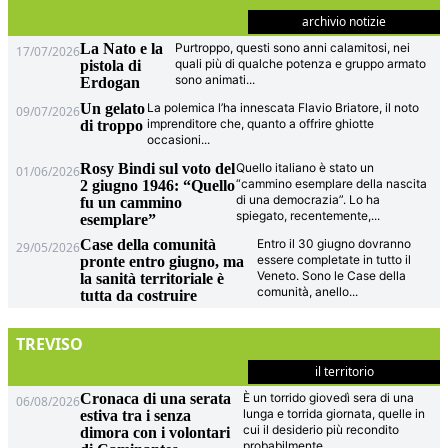
archivio notizie
La Nato e la
Purtroppo, questi sono anni calamitosi, nei
17/07/2026
quali più di qualche potenza e gruppo armato
pistola di
sono animati
...
Erdogan
Un gelato
La polemica l’ha innescata Flavio Briatore, il noto
09/07/2026
imprenditore che, quanto a offrire ghiotte
di troppo
occasioni
...
Rosy Bindi sul voto del
Quello italiano è stato un
01/06/2026
“cammino esemplare della nascita
2 giugno 1946: “Quello
di una democrazia”. Lo ha
fu un cammino
spiegato, recentemente,
...
esemplare”
Case della comunità
Entro il 30 giugno dovranno
29/05/2026
essere completate in tutto il
pronte entro giugno, ma
Veneto. Sono le Case della
la sanità territoriale è
comunità, anello
...
tutta da costruire
TREVISO
il territorio
Cronaca di una serata
È un torrido giovedì sera di una
06/08/2026
lunga e torrida giornata, quelle in
estiva tra i senza
cui il desiderio più recondito
dimora con i volontari
probabilmente
...