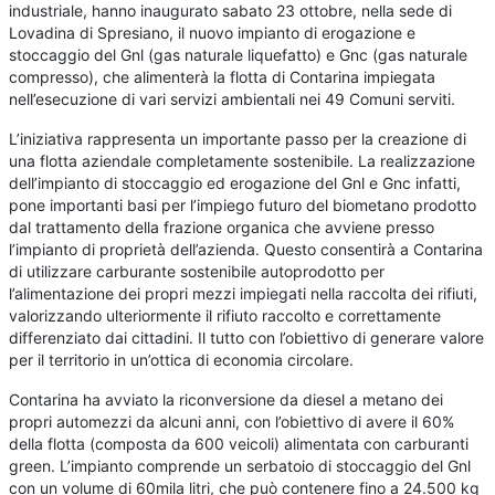
industriale, hanno inaugurato sabato 23 ottobre, nella sede di
Lovadina di Spresiano, il nuovo impianto di erogazione e
stoccaggio del Gnl (gas naturale liquefatto) e Gnc (gas naturale
compresso), che alimenterà la flotta di Contarina impiegata
nell’esecuzione di vari servizi ambientali nei 49 Comuni serviti.
L’iniziativa rappresenta un importante passo per la creazione di
una flotta aziendale completamente sostenibile. La realizzazione
dell’impianto di stoccaggio ed erogazione del Gnl e Gnc infatti,
pone importanti basi per l’impiego futuro del biometano prodotto
dal trattamento della frazione organica che avviene presso
l’impianto di proprietà dell’azienda. Questo consentirà a Contarina
di utilizzare carburante sostenibile autoprodotto per
l’alimentazione dei propri mezzi impiegati nella raccolta dei rifiuti,
valorizzando ulteriormente il rifiuto raccolto e correttamente
differenziato dai cittadini. Il tutto con l’obiettivo di generare valore
per il territorio in un’ottica di economia circolare.
Contarina ha avviato la riconversione da diesel a metano dei
propri automezzi da alcuni anni, con l’obiettivo di avere il 60%
della flotta (composta da 600 veicoli) alimentata con carburanti
green. L’impianto comprende un serbatoio di stoccaggio del Gnl
con un volume di 60mila litri, che può contenere fino a 24.500 kg