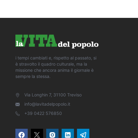
i tempi cambiati e, rispetto al passato, si
è stravolto il quadro culturale, ma la
missione che ancora anima il giornale è
sempre la stessa.
Via Longhin 7, 31100 Treviso
info@lavitadelpopolo.it
+39 0422 576850