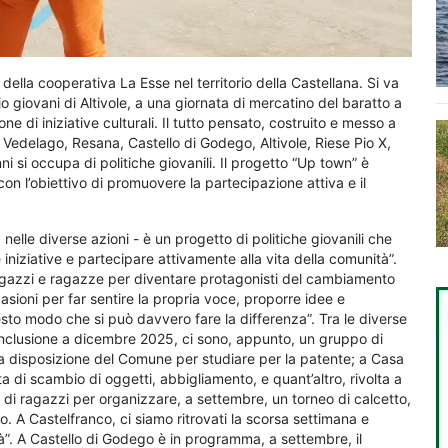
 della cooperativa La Esse nel territorio della Castellana. Si va
o giovani di Altivole, a una giornata di mercatino del baratto a
ne di iniziative culturali. Il tutto pensato, costruito e messo a
, Vedelago, Resana, Castello di Godego, Altivole, Riese Pio X,
ni si occupa di politiche giovanili. Il progetto “Up town” è
con l’obiettivo di promuovere la partecipazione attiva e il
elle diverse azioni - è un progetto di politiche giovanili che
 iniziative e partecipare attivamente alla vita della comunità”.
ragazzi e ragazze per diventare protagonisti del cambiamento
ccasioni per far sentire la propria voce, proporre idee e
uesto modo che si può davvero fare la differenza”. Tra le diverse
n conclusione a dicembre 2025, ci sono, appunto, un gruppo di
ssi a disposizione del Comune per studiare per la patente; a Casa
ta di scambio di oggetti, abbigliamento, e quant’altro, rivolta a
di ragazzi per organizzare, a settembre, un torneo di calcetto,
. A Castelfranco, ci siamo ritrovati la scorsa settimana e
à”. A Castello di Godego è in programma, a settembre, il