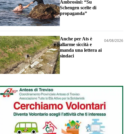
Ambrosini: “Su
Schengen scelte di
propaganda”
Anche per Ats è
04/08/2026
allarme siccità e
manda una lettera ai
sindaci