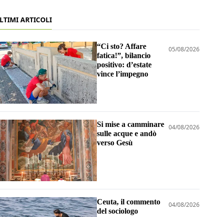
LTIMI ARTICOLI
“Ci sto? Affare
05/08/2026
fatica!”, bilancio
positivo: d’estate
vince l’impegno
Si mise a camminare
04/08/2026
sulle acque e andò
verso Gesù
Ceuta, il commento
04/08/2026
del sociologo