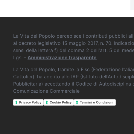
La Vita del Popolo percepisce i contributi pubblici all’
al decreto legislativo 15 maggio 2017, n. 70. Indicazi
sensi della lettera f) del comma 2 dell'art. 5 del me
Lgs. -
Amministrazione trasparente
La Vita del Popolo, tramite la Fisc (Federazione Itali
Cattolici), ha aderito allo IAP (Istituto dell’Autodiscipl
Pubblicitaria) accettando il Codice di Autodisciplina 
Comunicazione Commerciale
Privacy Policy
Cookie Policy
Termini e Condizioni