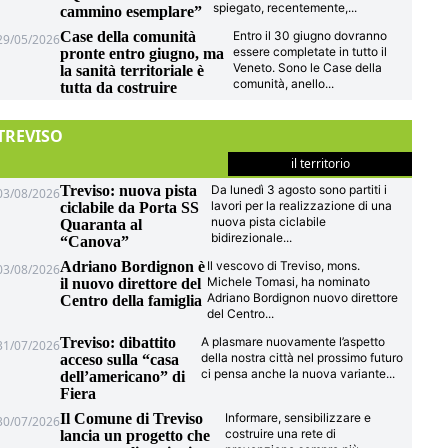
spiegato, recentemente,
...
cammino esemplare”
Case della comunità
Entro il 30 giugno dovranno
29/05/2026
essere completate in tutto il
pronte entro giugno, ma
Veneto. Sono le Case della
la sanità territoriale è
comunità, anello
...
tutta da costruire
TREVISO
il territorio
Treviso: nuova pista
Da lunedì 3 agosto sono partiti i
03/08/2026
lavori per la realizzazione di una
ciclabile da Porta SS
nuova pista ciclabile
Quaranta al
bidirezionale
...
“Canova”
Adriano Bordignon è
Il vescovo di Treviso, mons.
03/08/2026
Michele Tomasi, ha nominato
il nuovo direttore del
Adriano Bordignon nuovo direttore
Centro della famiglia
del Centro
...
Treviso: dibattito
A plasmare nuovamente l’aspetto
31/07/2026
della nostra città nel prossimo futuro
acceso sulla “casa
ci pensa anche la nuova variante
...
dell’americano” di
Fiera
Il Comune di Treviso
Informare, sensibilizzare e
30/07/2026
costruire una rete di
lancia un progetto che