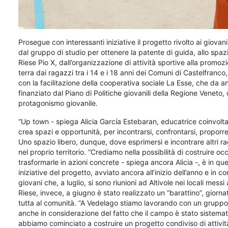
Prosegue con interessanti iniziative il progetto rivolto ai giovani
dal gruppo di studio per ottenere la patente di guida, allo spazi
Riese Pio X, dall’organizzazione di attività sportive alla promozio
terra dai ragazzi tra i 14 e i 18 anni dei Comuni di Castelfranco
con la facilitazione della cooperativa sociale La Esse, che da an
finanziato dal Piano di Politiche giovanili della Regione Veneto, 
protagonismo giovanile.
“Up town - spiega Alicia García Estebaran, educatrice coinvolta n
crea spazi e opportunità, per incontrarsi, confrontarsi, proporre
Uno spazio libero, dunque, dove esprimersi e incontrare altri 
nel proprio territorio. “Crediamo nella possibilità di costruire o
trasformarle in azioni concrete - spiega ancora Alicia -, è in q
iniziative del progetto, avviato ancora all’inizio dell’anno e i
giovani che, a luglio, si sono riunioni ad Altivole nei locali me
Riese, invece, a giugno è stato realizzato un “barattino”, giorna
tutta al comunità. “A Vedelago stiamo lavorando con un gruppo 
anche in considerazione del fatto che il campo è stato sistemato
abbiamo cominciato a costruire un progetto condiviso di attivit