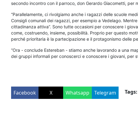
secondo incontro con il parroco, don Gerardo Giacometti, per me
“Parallelamente, ci rivolgiamo anche i ragazzi delle scuole med
Consigli comunali dei ragazzi, per esempio a Vedelago. Mentre in
cittadinanza attiva”. Sono tutte occasioni per conoscere i giov
come, costruendo, insieme, possibilità. Proprio per questo motiv
perché prioritaria è la partecipazione e il protagonismo delle p
“Ora - conclude Estereban - stiamo anche lavorando a una mappat
dei gruppi informali per conoscerci e conoscere i giovani, per sv
Tags:
Facebook
X
Whatsapp
Telegram