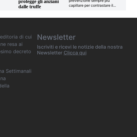
prevenzione sempre più
protegge gli anziani
capillare per contrastare il
...
dalle truffe
Newsletter
editoria di cui
one resa ai
Iscriviti e ricevi le notizie della nostra
desimo decreto
Newsletter
Clicca qui
ana Settimanali
ina
della