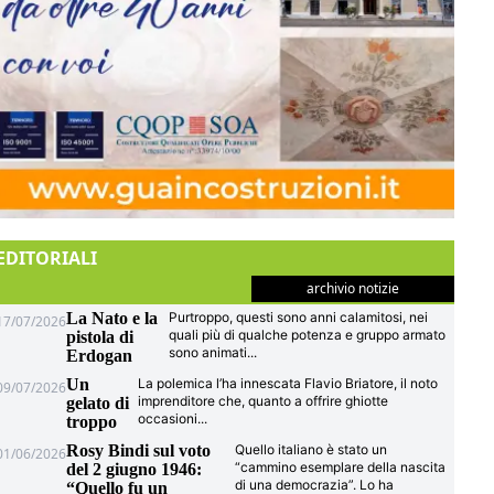
EDITORIALI
archivio notizie
La Nato e la
Purtroppo, questi sono anni calamitosi, nei
17/07/2026
quali più di qualche potenza e gruppo armato
pistola di
sono animati
...
Erdogan
Un
La polemica l’ha innescata Flavio Briatore, il noto
09/07/2026
imprenditore che, quanto a offrire ghiotte
gelato di
occasioni
...
troppo
Rosy Bindi sul voto
Quello italiano è stato un
01/06/2026
“cammino esemplare della nascita
del 2 giugno 1946:
di una democrazia”. Lo ha
“Quello fu un