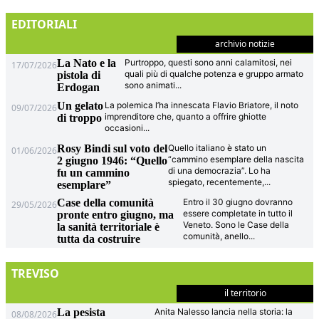
EDITORIALI
archivio notizie
La Nato e la
Purtroppo, questi sono anni calamitosi, nei
17/07/2026
quali più di qualche potenza e gruppo armato
pistola di
sono animati
...
Erdogan
Un gelato
La polemica l’ha innescata Flavio Briatore, il noto
09/07/2026
imprenditore che, quanto a offrire ghiotte
di troppo
occasioni
...
Rosy Bindi sul voto del
Quello italiano è stato un
01/06/2026
“cammino esemplare della nascita
2 giugno 1946: “Quello
di una democrazia”. Lo ha
fu un cammino
spiegato, recentemente,
...
esemplare”
Case della comunità
Entro il 30 giugno dovranno
29/05/2026
essere completate in tutto il
pronte entro giugno, ma
Veneto. Sono le Case della
la sanità territoriale è
comunità, anello
...
tutta da costruire
TREVISO
il territorio
La pesista
Anita Nalesso lancia nella storia: la
08/08/2026