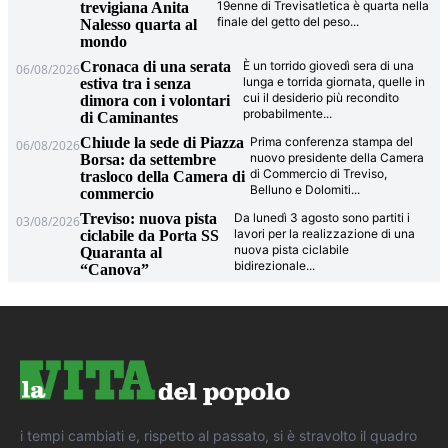
19enne di Trevisatletica è quarta nella
trevigiana Anita
finale del getto del peso
...
Nalesso quarta al
mondo
Cronaca di una serata
È un torrido giovedì sera di una
06/08/2026
lunga e torrida giornata, quelle in
estiva tra i senza
cui il desiderio più recondito
dimora con i volontari
probabilmente
...
di Caminantes
Chiude la sede di Piazza
Prima conferenza stampa del
06/08/2026
nuovo presidente della Camera
Borsa: da settembre
di Commercio di Treviso,
trasloco della Camera di
Belluno e Dolomiti
...
commercio
Treviso: nuova pista
Da lunedì 3 agosto sono partiti i
03/08/2026
lavori per la realizzazione di una
ciclabile da Porta SS
nuova pista ciclabile
Quaranta al
bidirezionale
...
“Canova”
i tempi cambiati e, rispetto al passato, si è stravolto il quadro