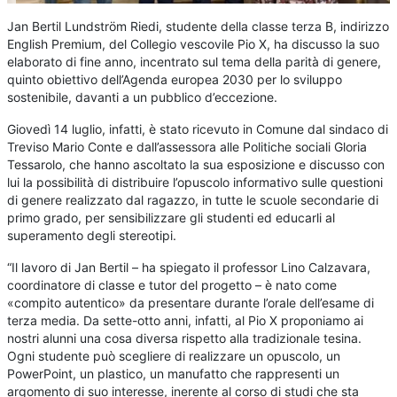
Jan Bertil Lundström Riedi, studente della classe terza B, indirizzo
English Premium, del Collegio vescovile Pio X, ha discusso la suo
elaborato di fine anno, incentrato sul tema della parità di genere,
quinto obiettivo dell’Agenda europea 2030 per lo sviluppo
sostenibile, davanti a un pubblico d’eccezione.
Giovedì 14 luglio, infatti, è stato ricevuto in Comune dal sindaco di
Treviso Mario Conte e dall’assessora alle Politiche sociali Gloria
Tessarolo, che hanno ascoltato la sua esposizione e discusso con
lui la possibilità di distribuire l’opuscolo informativo sulle questioni
di genere realizzato dal ragazzo, in tutte le scuole secondarie di
primo grado, per sensibilizzare gli studenti ed educarli al
superamento degli stereotipi.
“Il lavoro di Jan Bertil – ha spiegato il professor Lino Calzavara,
coordinatore di classe e tutor del progetto – è nato come
«compito autentico» da presentare durante l’orale dell’esame di
terza media. Da sette-otto anni, infatti, al Pio X proponiamo ai
nostri alunni una cosa diversa rispetto alla tradizionale tesina.
Ogni studente può scegliere di realizzare un opuscolo, un
PowerPoint, un plastico, un manufatto che rappresenti un
argomento di suo interesse, inerente al corso di studi che sta