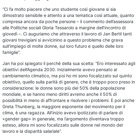
“Ci fa molto piacere che uno studente così giovane si sia
dimostrato sensibile e attento a una tematica così attuale, quanto
compresa ancora da poche persone – il commento dell’assessora
alle Politiche sociali Gloria Tessarolo a margine dell’incontro di
giovedì –. Ci auguriamo che attraverso il lavoro di Jan Bertil tanti
giovani trevigiani si avvicinino a questo problema che grava
sull'impiego di molte donne, sul loro futuro e quello delle loro
famiglie”.
Jan ha poi spiegato il perché della sua scelta: “Ero interessato agli
obiettivi dell’Agenda 2030. Inizialmente avevo pensato al
cambiamento climatico, ma poi ho mi sono focalizzato sul quinto
obiettivo, quello sulla parità di genere, che è troppo poco preso in
considerazione: le donne sono più del 50% della popolazione
mondiale, e se hanno meno diritti avremo anche il 50% di
possibilità in meno di affrontare e risolvere i problemi. E poi anche
Greta Thunberg, la maggiore esponente del movimento per il
clima, è una ragazza. All’inizio avevo ipotizzato di parlare di
«gender gap» in generale, ma l’argomento diventava troppo
esteso, allora mi sono focalizzato sulle donne nel mondo del
lavoro e la disparità salariale”.